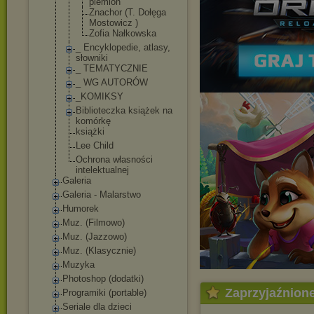
plemion
Znachor (T. Dołęga
Mostowicz )
Zofia Nałkowska
_ Encyklopedie, atlasy,
słowniki
_ TEMATYCZNIE
_ WG AUTORÓW
_KOMIKSY
Biblioteczka książek na
komórkę
książki
Lee Child
Ochrona własności
intelektualnej
Galeria
Galeria - Malarstwo
Humorek
Muz. (Filmowo)
Muz. (Jazzowo)
Muz. (Klasycznie)
Muzyka
Photoshop (dodatki)
Zaprzyjaźnion
Programiki (portable)
Seriale dla dzieci