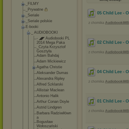
_FILMY
_Prywatne
05 Child Lee - 
_Seriale
_Seriale polskie
z chomika
AudiobookiMB
E-booki
_ AUDIOBOOKI
- ◢◤ Audiobooki PL
02 Child Lee - 
2014 Mega Paka
_Czyta Krzysztof
Gosztyła
z chomika
AudiobookiMB
Adam Bahdaj
Adam Mickiewicz
Agatha Christie
04 Child Lee - 
Aleksander Dumas
Alexandra Ripley
z chomika
AudiobookiMB
Alfred Szklarski
Allistair Maclean
Antonio Halik
01 Child Lee - 
Arthur Conan Doyle
Astrid Lindgren
z chomika
AudiobookiMB
Barbara Radziwiłówn
a
Bogusław
Wołoszański