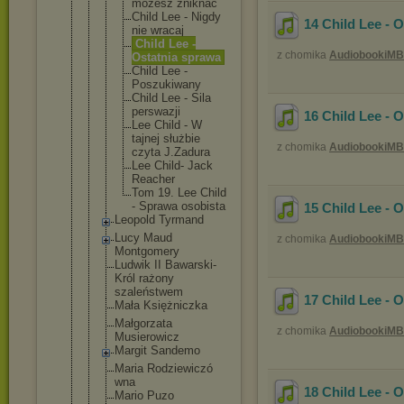
mozesz zniknac
Child Lee - Nigdy
14 Child Lee - 
nie wracaj
Child Lee -
z chomika
AudiobookiMB
Ostatnia sprawa
Child Lee -
Poszukiw
any
Child Lee - Sila
perswazj
i
16 Child Lee - 
Lee Child - W
tajnej służbie
z chomika
AudiobookiMB
czyta J.Zadura
Lee Child- Jack
Reacher
Tom 19. Lee Child
- Sprawa osobista
15 Child Lee - 
Leopold Tyrmand
Lucy Maud
z chomika
AudiobookiMB
Montgomery
Ludwik II Bawarski-
Król rażony
szaleństwem
17 Child Lee - 
Mała Księżniczka
Małgorzata
z chomika
AudiobookiMB
Musierowicz
Margit Sandemo
Maria Rodziewiczó
wna
18 Child Lee - 
Mario Puzo