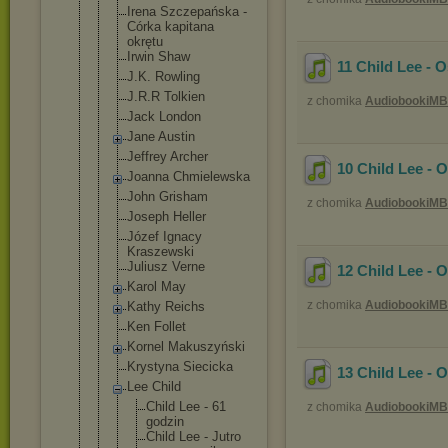
Irena Szczepańska -
Córka kapitana
okrętu
Irwin Shaw
11 Child Lee - 
J.K. Rowling
J.R.R Tolkien
z chomika
AudiobookiMB
Jack London
Jane Austin
Jeffrey Archer
10 Child Lee - 
Joanna Chmielewska
John Grisham
z chomika
AudiobookiMB
Joseph Heller
Józef Ignacy
Kraszewski
Juliusz Verne
12 Child Lee - 
Karol May
z chomika
AudiobookiMB
Kathy Reichs
Ken Follet
Kornel Makuszyński
Krystyna Siecicka
13 Child Lee - 
Lee Child
Child Lee - 61
z chomika
AudiobookiMB
godzin
Child Lee - Jutro