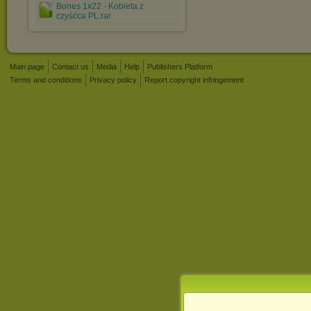
Bones 1x22 - Kobieta z
czyśćca PL.rar
Main page
Contact us
Media
Help
Publishers Platform
Terms and conditions
Privacy policy
Report copyright infringement