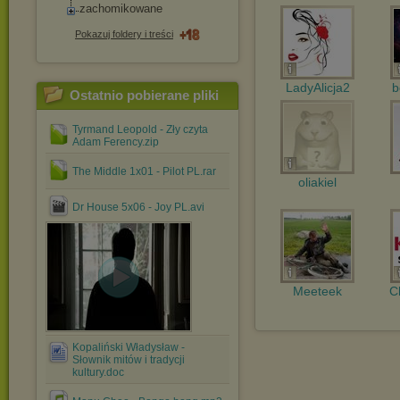
zachomikowane
Pokazuj foldery i treści
LadyAlicja2
b
Ostatnio pobierane pliki
Tyrmand Leopold - Zły czyta
Adam Ferency.zip
The Middle 1x01 - Pilot PL.rar
oliakiel
Dr House 5x06 - Joy PL.avi
Meeteek
C
Kopaliński Władysław -
Słownik mitów i tradycji
kultury.doc