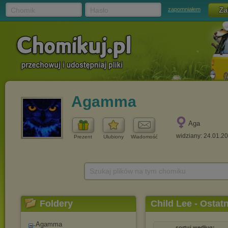
Chomik
Hasło
zapomniałem
Agamma
Aga
widziany: 24.01.2
Prezent
Ulubiony
Wiadomość
Szukaj plików na tym chomiku
Foldery
Child Lee - Ostat
Agamma
sortuj według: