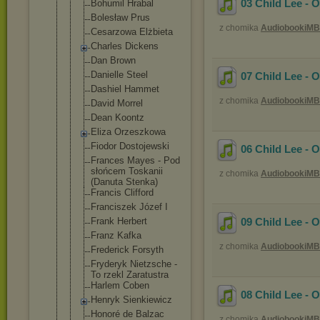
03 Child Lee - 
Bohumil Hrabal
Bolesław Prus
z chomika
AudiobookiMB
Cesarzowa Elżbieta
Charles Dickens
Dan Brown
Danielle Steel
07 Child Lee - 
Dashiel Hammet
z chomika
AudiobookiMB
David Morrel
Dean Koontz
Eliza Orzeszkowa
Fiodor Dostojewski
06 Child Lee - 
Frances Mayes - Pod
słońcem Toskanii
z chomika
AudiobookiMB
(Danuta Stenka)
Francis Clifford
Franciszek Józef I
Frank Herbert
09 Child Lee - 
Franz Kafka
z chomika
AudiobookiMB
Frederick Forsyth
Fryderyk Nietzsche -
To rzekl Zaratustra
Harlem Coben
08 Child Lee - 
Henryk Sienkiewicz
Honoré de Balzac
z chomika
AudiobookiMB