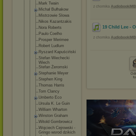
Mark Twain
z chomika
AudiobookiMB
Michał Bułhakow
Mistrzowie Slowa
Nikos Kazantzakis
19 Child Lee - 
Nora Roberts
Paulo Coelho
z chomika
AudiobookiMB
Prosper Merimee
Robert Ludlum
Ryszard Kapuściński
Stefan Wiechecki
Wiech
Stefan Żeromski
Stephanie Meyer
Odt
fo
Stephen King
Thomas Harris
Tom Clancy
Umberto Eco
Ursula K. Le Guin
William Wharton
Winston Graham
Witold Gombrowicz
Wojciech Cejrowski -
Gringo wsrod dzikich