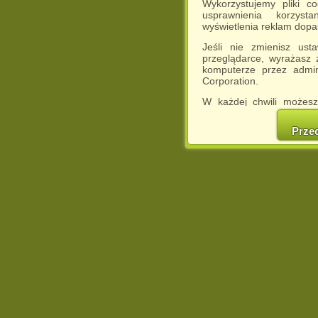
Wykorzystujemy pliki c
usprawnienia korzyst
wyświetlenia reklam dop
Jeśli nie zmienisz ust
przeglądarce, wyrażasz
komputerze przez admin
Corporation.
W każdej chwili możesz
cookies w swojej przeglą
w naszej Pol
Prze
http://chomikuj.pl/Polity
Jednocześnie informuje
może spowodować ogr
Chomikuj.pl.
W przypadku braku twojej
prosimy o opuszczenie se
Wykorzystanie plików c
(dostosowanie reklam do
działań marketingowych).
Wyrażenie sprzeciwu spo
będzie dopasowana do Tw
wyświetlona przypadkowo