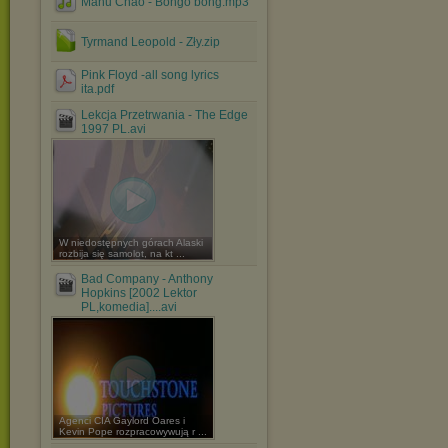
Manu Chao - Bongo bong.mp3
Tyrmand Leopold - Zły.zip
Pink Floyd -all song lyrics
ita.pdf
Lekcja Przetrwania - The Edge
1997 PL.avi
W niedostępnych górach Alaski
rozbija się samolot, na kt ...
Bad Company - Anthony
Hopkins [2002 Lektor
PL,komedia]....avi
Agenci CIA Gaylord Oares i
Kevin Pope rozpracowywują r ...