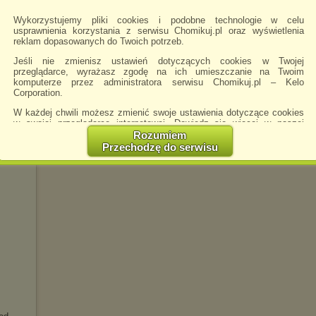
Wykorzystujemy pliki cookies i podobne technologie w celu
usprawnienia korzystania z serwisu Chomikuj.pl oraz wyświetlenia
reklam dopasowanych do Twoich potrzeb.
Jeśli nie zmienisz ustawień dotyczących cookies w Twojej
przeglądarce, wyrażasz zgodę na ich umieszczanie na Twoim
komputerze przez administratora serwisu Chomikuj.pl – Kelo
Corporation.
W każdej chwili możesz zmienić swoje ustawienia dotyczące cookies
w swojej przeglądarce internetowej. Dowiedz się więcej w naszej
Polityce Prywatności -
http://chomikuj.pl/PolitykaPrywatnosci.aspx
.
Rozumiem
Przechodzę do serwisu
Jednocześnie informujemy że zmiana ustawień przeglądarki może
spowodować ograniczenie korzystania ze strony Chomikuj.pl.
W przypadku braku twojej zgody na akceptację cookies niestety
prosimy o opuszczenie serwisu chomikuj.pl.
Wykorzystanie plików cookies
przez
Zaufanych Partnerów
(dostosowanie reklam do Twoich potrzeb, analiza skuteczności działań
marketingowych).
Wyrażenie sprzeciwu spowoduje, że wyświetlana Ci reklama nie
będzie dopasowana do Twoich preferencji, a będzie to reklama
wyświetlona przypadkowo.
Istnieje możliwość zmiany ustawień przeglądarki internetowej w
sposób uniemożliwiający przechowywanie plików cookies na