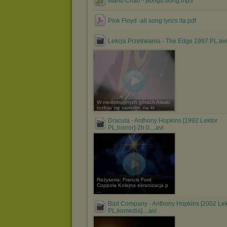
Manu Chao - Bongo bong.mp3
Pink Floyd -all song lyrics ita.pdf
Lekcja Przetrwania - The Edge 1997 PL.avi
W niedostępnych górach Alaski
rozbija się samolot, na kt ...
Dracula - Anthony Hopkins [1992 Lektor
PL,horror]-2h 0....avi
Reżyseria: Francis Ford
Coppola Kolejna ekranizacja p
...
Bad Company - Anthony Hopkins [2002 Lek
PL,komedia]....avi