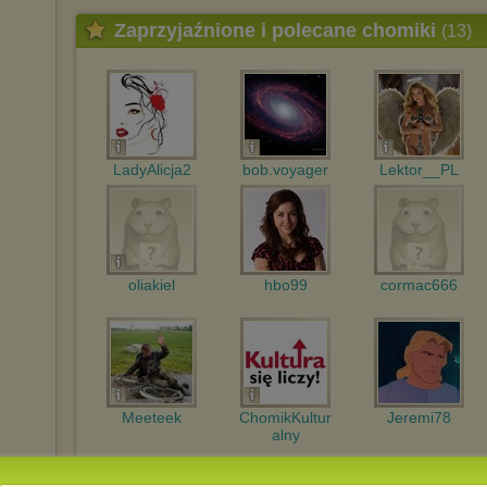
Zaprzyjaźnione i polecane chomiki
(13)
LadyAlicja2
bob.voyager
Lektor__PL
oliakiel
hbo99
cormac666
Meeteek
ChomikKultur
Jeremi78
alny