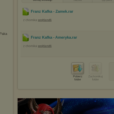
Franz Kafka - Zamek
.rar
z chomika
wojtland6
 Paka
Franz Kafka - Ameryka
.rar
z chomika
wojtland6
Pobierz
Zachomikuj
folder
folder