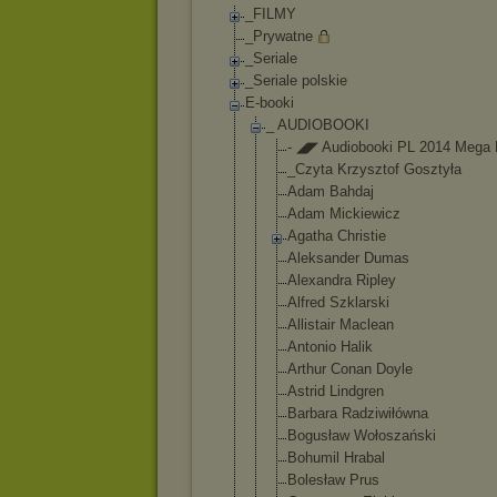
_FILMY
_Prywatne
_Seriale
_Seriale polskie
E-booki
_ AUDIOBOOKI
- ◢◤ Audiobooki PL 2014 Mega
_Czyta Krzysztof Gosztyła
Adam Bahdaj
Adam Mickiewicz
Agatha Christie
Aleksander Dumas
Alexandra Ripley
Alfred Szklarski
Allistair Maclean
Antonio Halik
Arthur Conan Doyle
Astrid Lindgren
Barbara Radziwiłówn
a
Bogusław Wołoszański
Bohumil Hrabal
Bolesław Prus