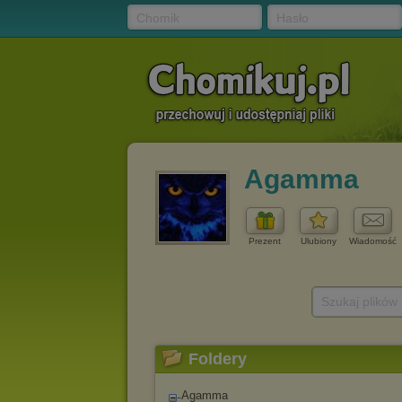
Chomik
Hasło
Agamma
Prezent
Ulubiony
Wiadomość
Szukaj plików
Foldery
Agamma