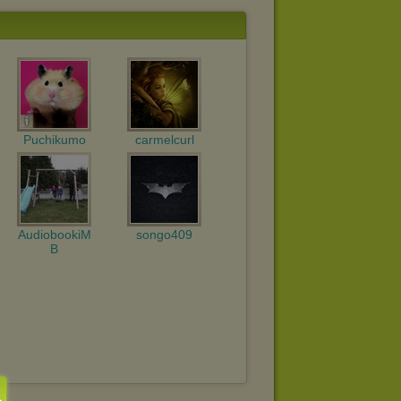
Puchikumo
carmelcurl
AudiobookiM
songo409
B