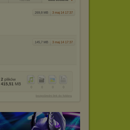
269,8 MB
3 maj 14 17:37
145,7 MB
3 maj 14 17:37
2
plików
415,51
MB
0
0
0
0
bezpośredni link do folderu