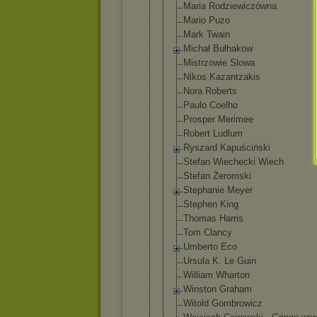
Maria Rodziewiczó
wna
Mario Puzo
Mark Twain
Michał Bułhakow
Mistrzowie Slowa
Nikos Kazantzakis
Nora Roberts
Paulo Coelho
Prosper Merimee
Robert Ludlum
Ryszard Kapuściński
Stefan Wiechecki Wiech
Stefan Żeromski
Stephanie Meyer
Stephen King
Thomas Harris
Tom Clancy
Umberto Eco
Ursula K. Le Guin
William Wharton
Winston Graham
Witold Gombrowicz