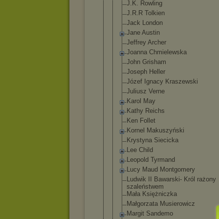
J.K. Rowling
J.R.R Tolkien
Jack London
Jane Austin
Jeffrey Archer
Joanna Chmielewska
John Grisham
Joseph Heller
Józef Ignacy Kraszewski
Juliusz Verne
Karol May
Kathy Reichs
Ken Follet
Kornel Makuszyński
Krystyna Siecicka
Lee Child
Leopold Tyrmand
Lucy Maud Montgomery
Ludwik II Bawarski- Król rażony
szaleństwem
Mała Księżniczka
Małgorzata Musierowicz
Margit Sandemo