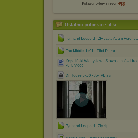
Pokazuj foldery i treści
Ostatnio pobierane pliki
Tyrmand Leopold - Zły czyta Adam Ferency.
The Middle 1x01 - Pilot PL.rar
Kopaliński Władysław - Słownik mitów i trad
kultury.doc
Dr House 5x06 - Joy PL.avi
Tyrmand Leopold - Zły.zip