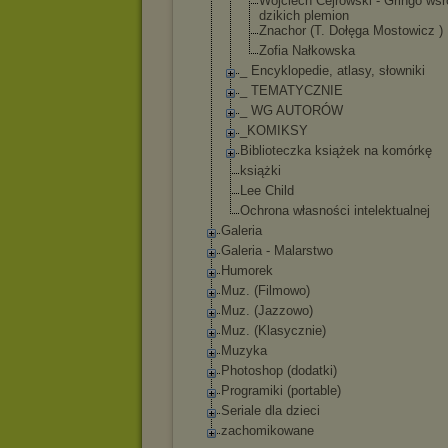
Wojciech Cejrowski - Gringo wsr
dzikich plemion
Znachor (T. Dołęga Mostowicz )
Zofia Nałkowska
_ Encyklopedie, atlasy, słowniki
_ TEMATYCZNIE
_ WG AUTORÓW
_KOMIKSY
Biblioteczka książek na komórkę
książki
Lee Child
Ochrona własności intelektualnej
Galeria
Galeria - Malarstwo
Humorek
Muz. (Filmowo)
Muz. (Jazzowo)
Muz. (Klasycznie)
Muzyka
Photoshop (dodatki)
Programiki (portable)
Seriale dla dzieci
zachomikowane