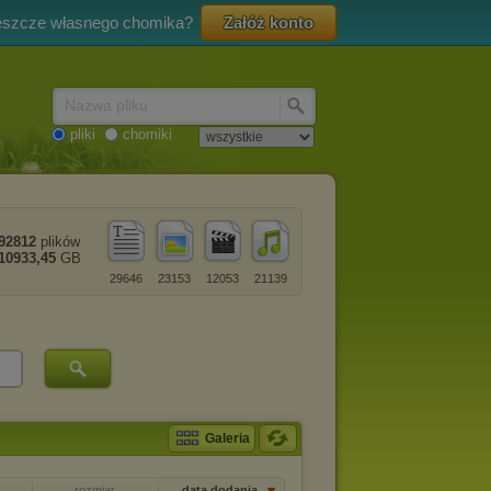
eszcze własnego chomika?
Załóż konto
Nazwa pliku
pliki
chomiki
92812
plików
10933,45
GB
29646
23153
12053
21139
Galeria
rozmiar
data dodania