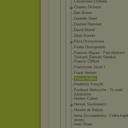
Cesarzowa Elżbieta
Charles Dickens
Dan Brown
Danielle Steel
Dashiel Hammet
David Morrel
Dean Koontz
Eliza Orzeszkowa
Fiodor Dostojewski
Frances Mayes - Pod słońcem
Toskanii (Danuta Stenka)
Francis Clifford
Franciszek Józef I
Frank Herbert
Franz Kafka
Frederick Forsyth
Fryderyk Nietzsche - To rzekl
Zaratustra
Harlem Coben
Henryk Sienkiewicz
Honoré de Balzac
Irena Szczepańska - Córka kapi
okrętu
Irwin Shaw