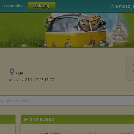
Nie masz j
zapomniałem
Aga
widziany: 24.01.2026 15:17
 na tym chomiku
Franz Kafka
sortuj według:
nazwa
typ pliku