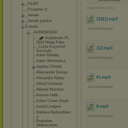
_FILMY
« poprzednia strona
_Prywatne
_Seriale
112(1)
.mp3
_Seriale polskie
E-booki
zachomikowany
_ AUDIOBOOKI
- ◢◤ Audiobooki PL
2014 Mega Paka
_Czyta Krzysztof
112
.mp3
Gosztyła
Adam Bahdaj
zachomikowany
Adam Mickiewicz
Agatha Christie
Aleksander Dumas
61
.mp3
Alexandra Ripley
Alfred Szklarski
zachomikowany
Allistair Maclean
Antonio Halik
Arthur Conan Doyle
8
.mp3
Astrid Lindgren
Barbara Radziwiłówn
zachomikowany
a
Bogusław
Wołoszański