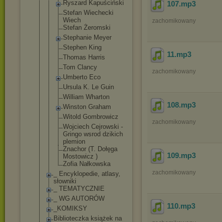
Ryszard Kapuściński
107
.mp3
Stefan Wiechecki
Wiech
zachomikowany
Stefan Żeromski
Stephanie Meyer
Stephen King
11
.mp3
Thomas Harris
Tom Clancy
zachomikowany
Umberto Eco
Ursula K. Le Guin
William Wharton
108
.mp3
Winston Graham
Witold Gombrowicz
zachomikowany
Wojciech Cejrowski -
Gringo wsrod dzikich
plemion
Znachor (T. Dołęga
109
.mp3
Mostowicz )
Zofia Nałkowska
zachomikowany
_ Encyklopedie, atlasy,
słowniki
_ TEMATYCZNIE
_ WG AUTORÓW
110
.mp3
_KOMIKSY
Biblioteczka książek na