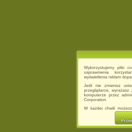
Wykorzystujemy pliki c
usprawnienia korzyst
wyświetlenia reklam dop
Jeśli nie zmienisz ust
przeglądarce, wyrażasz
komputerze przez admin
Corporation.
W każdej chwili możesz
cookies w swojej przeglą
w naszej Pol
Prze
http://chomikuj.pl/Polity
Jednocześnie informuje