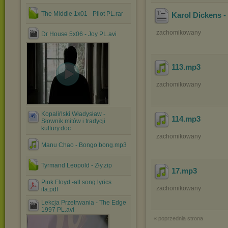
The Middle 1x01 - Pilot PL.rar
Karol Dickens -
zachomikowany
Dr House 5x06 - Joy PL.avi
113
.mp3
zachomikowany
Kopaliński Władysław -
114
.mp3
Słownik mitów i tradycji
kultury.doc
zachomikowany
Manu Chao - Bongo bong.mp3
Tyrmand Leopold - Zły.zip
17
.mp3
Pink Floyd -all song lyrics
zachomikowany
ita.pdf
Lekcja Przetrwania - The Edge
1997 PL.avi
« poprzednia strona