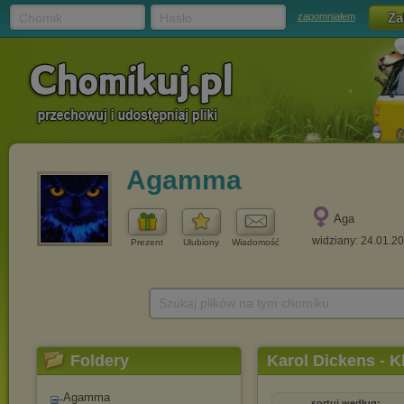
Chomik
Hasło
zapomniałem
Agamma
Aga
widziany: 24.01.2
Prezent
Ulubiony
Wiadomość
Szukaj plików na tym chomiku
Foldery
Karol Dickens - K
Agamma
sortuj według: