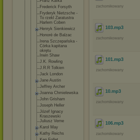
Franz Kafka
zachomikowany
Frederick Forsyth
Fryderyk Nietzsche -
To rzekl Zaratustra
Harlem Coben
103
.mp3
Henryk Sienkiewicz
Honoré de Balzac
zachomikowany
Irena Szczepańska -
Córka kapitana
okrętu
Irwin Shaw
101
.mp3
J.K. Rowling
J.R.R Tolkien
zachomikowany
Jack London
Jane Austin
Jeffrey Archer
10
.mp3
Joanna Chmielewska
John Grisham
zachomikowany
Joseph Heller
Józef Ignacy
Kraszewski
Juliusz Verne
106
.mp3
Karol May
Kathy Reichs
zachomikowany
Ken Follet