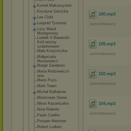
Kornel Makuszyński
Krystyna Siecicka
100
.mp3
Lee Child
Leopold Tyrmand
zachomikowany
Lucy Maud
Montgomery
Ludwik II Bawarski-
Król rażony
105
.mp3
szaleństwem
Mała Księżniczka
zachomikowany
Małgorzata
Musierowicz
Margit Sandemo
Maria Rodziewiczó
102
.mp3
wna
Mario Puzo
zachomikowany
Mark Twain
Michał Bułhakow
Mistrzowie Slowa
104
.mp3
Nikos Kazantzakis
Nora Roberts
zachomikowany
Paulo Coelho
Prosper Merimee
Robert Ludlum