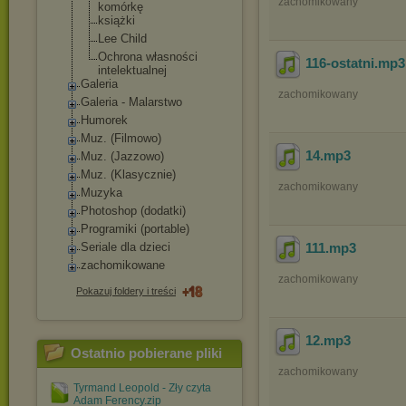
zachomikowany
komórkę
książki
Lee Child
Ochrona własności
116-ostatni
.mp
intelektualnej
Galeria
zachomikowany
Galeria - Malarstwo
Humorek
Muz. (Filmowo)
14
.mp3
Muz. (Jazzowo)
Muz. (Klasycznie)
zachomikowany
Muzyka
Photoshop (dodatki)
Programiki (portable)
Seriale dla dzieci
111
.mp3
zachomikowane
zachomikowany
Pokazuj foldery i treści
12
.mp3
Ostatnio pobierane pliki
zachomikowany
Tyrmand Leopold - Zły czyta
Adam Ferency.zip