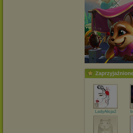
Zaprzyjaźnion
LadyAlicja2
b