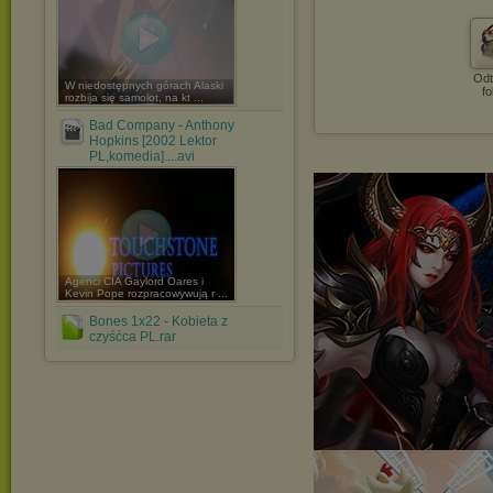
Odt
W niedostępnych górach Alaski
fo
rozbija się samolot, na kt ...
Bad Company - Anthony
Hopkins [2002 Lektor
PL,komedia]....avi
Agenci CIA Gaylord Oares i
Kevin Pope rozpracowywują r ...
Bones 1x22 - Kobieta z
czyśćca PL.rar