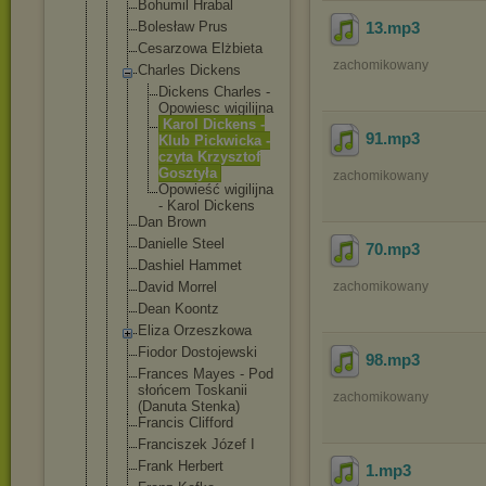
Bohumil Hrabal
Bolesław Prus
13
.mp3
Cesarzowa Elżbieta
zachomikowany
Charles Dickens
Dickens Charles -
Opowiesc wigilijn
a
Karol Dickens -
91
.mp3
Klub Pickwick
a -
czyta Krzyszto
f
Gosztyła
zachomikowany
Opowieść wigilijn
a
- Karol Dickens
Dan Brown
Danielle Steel
70
.mp3
Dashiel Hammet
David Morrel
zachomikowany
Dean Koontz
Eliza Orzeszkowa
Fiodor Dostojewski
98
.mp3
Frances Mayes - Pod
słońcem Toskanii
zachomikowany
(Danuta Stenka)
Francis Clifford
Franciszek Józef I
Frank Herbert
1
.mp3