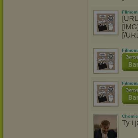
Filmom
[URL
[IMG]
[/UR
Filmom
Filmom
Chomic
Ty i 