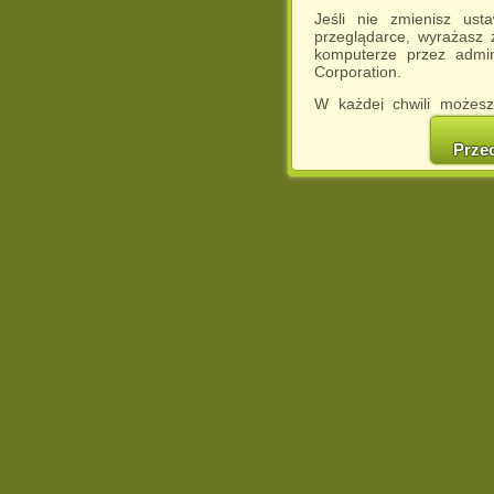
Jeśli nie zmienisz ust
przeglądarce, wyrażasz
komputerze przez admin
Corporation.
W każdej chwili możesz
cookies w swojej przeglą
w naszej Pol
Prze
http://chomikuj.pl/Polity
Jednocześnie informuje
może spowodować ogr
Chomikuj.pl.
W przypadku braku twojej
prosimy o opuszczenie se
Wykorzystanie plików c
(dostosowanie reklam do
działań marketingowych).
Wyrażenie sprzeciwu spo
będzie dopasowana do Tw
wyświetlona przypadkowo
Istnieje możliwość zmian
sposób uniemożliwiając
urządzeniu końcowym. M
dokonując odpowiednich