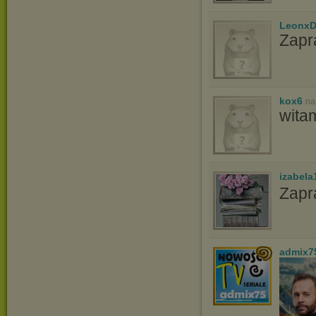
LeonxD
Zapr
kox6
na
wita
izabela
Zapr
admix7