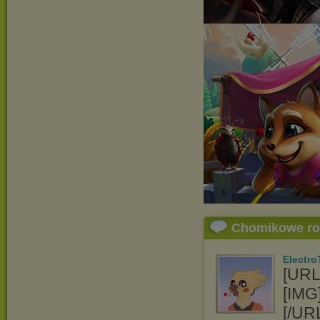
Chomikowe r
Electro
[URL=
[IMG]
[/UR