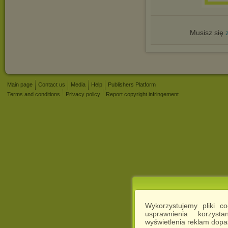
Musisz się
Main page
Contact us
Media
Help
Publishers Platform
Terms and conditions
Privacy policy
Report copyright infringement
Wykorzystujemy pliki c
usprawnienia korzyst
wyświetlenia reklam dop