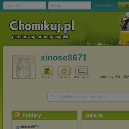
Chomik
Hasło
zapomniałem
xinose8671
widziany: 3.01.20
Prezent
Ulubiony
Wiadomość
Szukaj plików na tym chomiku
Foldery
Galeria
xinose8671