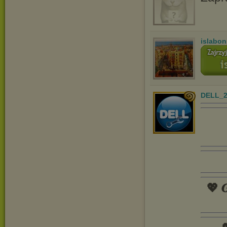
islabon
DELL_2
💖 𝑮