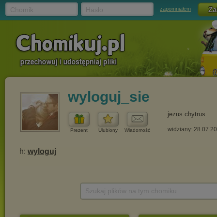
Chomik
Hasło
zapomniałem
wyloguj_sie
jezus chytrus
widziany: 28.07.2
Prezent
Ulubiony
Wiadomość
Szukaj plików na tym chomiku