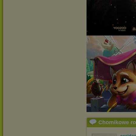
Chomikowe r
cexido