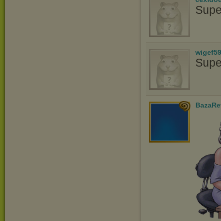
Supe
wigef5
Supe
BazaRe