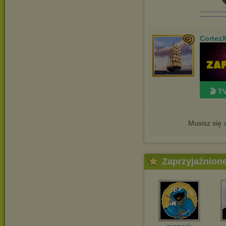

Cortez
🎬 T
Musisz się
Zaprzyjaźnion