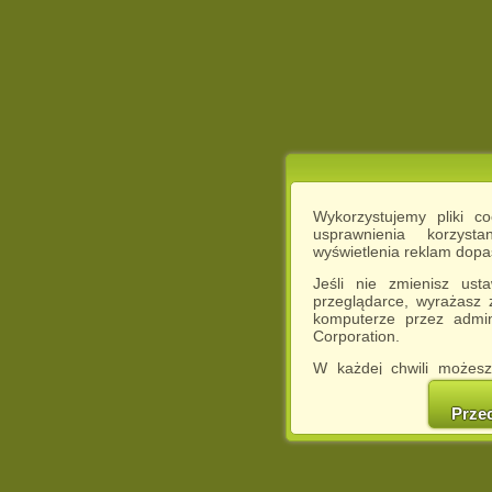
Wykorzystujemy pliki c
usprawnienia korzyst
wyświetlenia reklam dop
Jeśli nie zmienisz ust
przeglądarce, wyrażasz
komputerze przez admin
Corporation.
W każdej chwili możesz
cookies w swojej przeglą
w naszej Pol
Prze
http://chomikuj.pl/Polity
Jednocześnie informuje
może spowodować ogr
Chomikuj.pl.