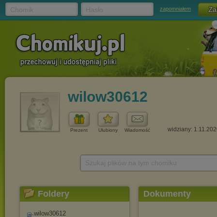
Chomik
Hasło
zapomniałem
wilow30612
widziany: 1.11.20
Prezent
Ulubiony
Wiadomość
Szukaj plików na tym chomiku
Foldery
Dokumenty
wilow30612