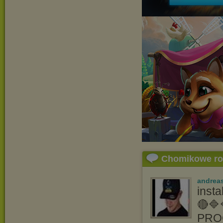
Chomikowe r
andrea
inst
🔴🔷
PRO