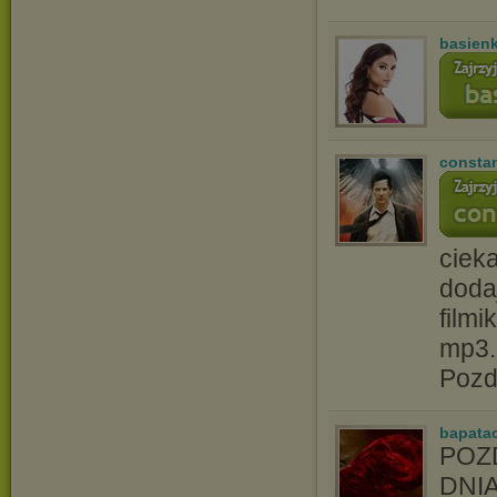
basien
consta
ciek
doda
filmi
mp3.
Pozd
bapata
POZ
DNI