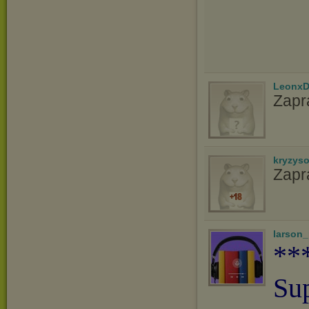
LeonxD
Zapr
kryzys
Zapr
larson
**
Su