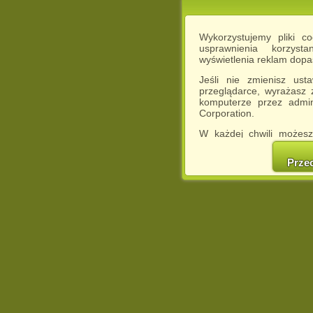
Wykorzystujemy pliki c
usprawnienia korzyst
wyświetlenia reklam dop
Jeśli nie zmienisz ust
przeglądarce, wyrażasz
komputerze przez admin
Corporation.
W każdej chwili możesz
cookies w swojej przeglą
w naszej Pol
Prze
http://chomikuj.pl/Polity
Jednocześnie informuje
może spowodować ogr
Chomikuj.pl.
W przypadku braku twojej
prosimy o opuszczenie se
Wykorzystanie plików c
(dostosowanie reklam do
działań marketingowych).
Wyrażenie sprzeciwu spo