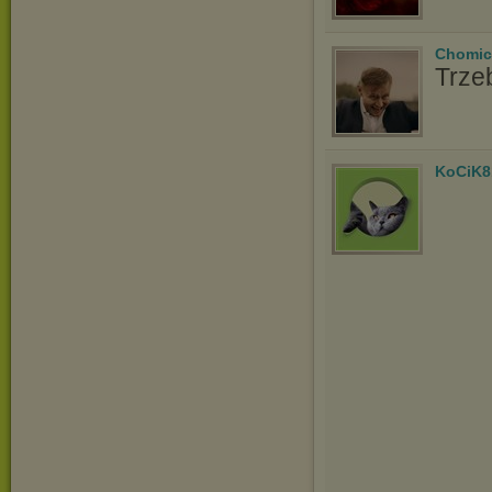
Chomic
Trze
KoCiK8