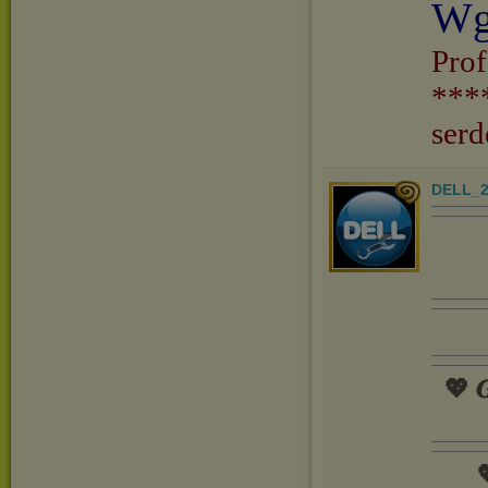
Wg
Prof
***
serd
DELL_2
💖 𝑮
