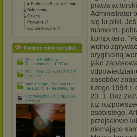
prawa autorsk
■ Battleship Bitwa o Ziemię
Dokumenty
Administrator
Galeria
się tu pliki. J
Prywatne
zachomikowane
momentu pobra
komputera. "Pa
wolno zgrywać z
Ostatnio pobierane pliki
oryginalną wer
2Pac - R U Still Down
jako zapasową"
[Remember Me] - 1997.rar
odpowiedzialn
2Pac - Strictly 4 My N.I.G.G.A.Z.
- 1993.rar
zasobów znajdu
2pac & Biggie - The Beat From
lutego 1994 r.
The East Vol 1-The Notor....rar
23. 1. Bez zez
Notorious.2009.DVDRip.XviD-
LTRG.avi
już rozpowsze
osobistego. Ar
przejściowe lu
niemające sam