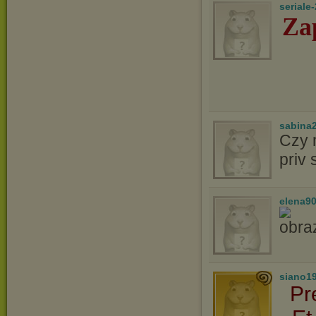
seriale
Za
sabina2
Czy m
priv
elena9
siano1
Pr