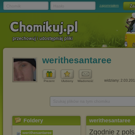
Chomik
Hasło
zapomniałem
werithesantaree
widziany: 2.03.20
Prezent
Ulubiony
Wiadomość
Szukaj plików na tym chomiku
Foldery
werithesantaree
Zgodnie z pols
werithesantaree