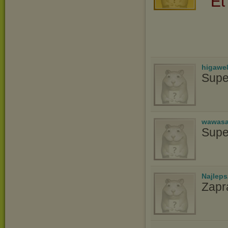
Et
higawe
Supe
wawasa
Supe
Najlep
Zapr