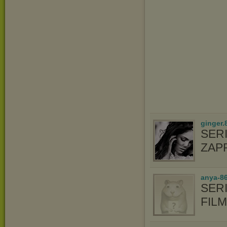
ginger.
SER
ZAP
anya-86
SERI
FIL