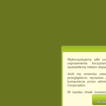
Wykorzystujemy pliki c
usprawnienia korzyst
wyświetlenia reklam dop
Jeśli nie zmienisz ust
przeglądarce, wyrażasz
komputerze przez admin
Corporation.
W każdej chwili możesz
cookies w swojej przeglą
w naszej Pol
Prze
http://chomikuj.pl/Polity