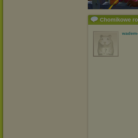
Chomikowe r
wadem-