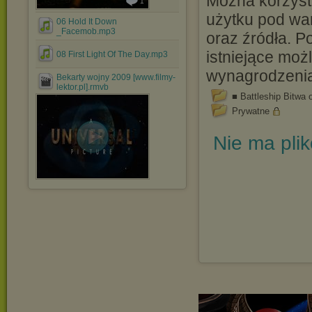
Można korzyst
1
użytku pod wa
06 Hold It Down
_Facemob.mp3
oraz źródła. P
istniejące moż
08 First Light Of The Day.mp3
wynagrodzeni
Bekarty wojny 2009 [www.filmy-
lektor.pl].rmvb
■ Battleship Bitwa 
Prywatne
Nie ma pli