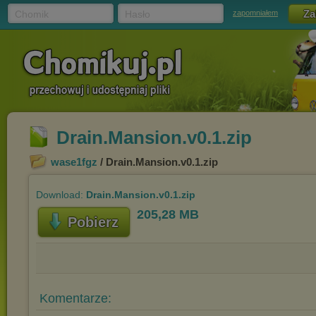
Chomik
Hasło
zapomniałem
Drain.Mansion.v0.1.zip
wase1fgz
/ Drain.Mansion.v0.1.zip
Download:
Drain.Mansion.v0.1.zip
205,28 MB
Pobierz
Komentarze: