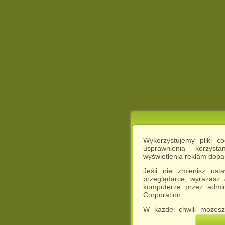
Wykorzystujemy pliki c
usprawnienia korzyst
wyświetlenia reklam dop
Jeśli nie zmienisz ust
przeglądarce, wyrażasz
komputerze przez admin
Corporation.
W każdej chwili możesz
cookies w swojej przeglą