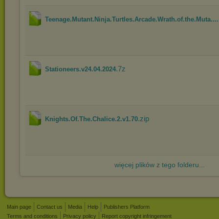
Teenage.Mutant.Ninja.Turtles.Arcade.Wrath.of.the.Muta....
.7z
Stationeers.v24.04.2024
.zip
Knights.Of.The.Chalice.2.v1.70
więcej plików z tego folderu...
Main page
Contact us
Media
Help
Publishers Platform
Terms and conditions
Privacy policy
Report copyright infringement