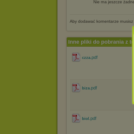
Nie ma jeszcze żadne
Aby dodawać komentarze musisz
Inne pliki do pobrania z 
.pdf
czza
.pdf
biza
.pdf
biol