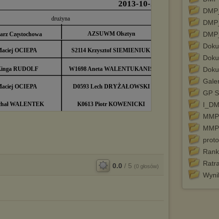
DMP_
DMP_
DMP
Doku
Doku
Doku
Galer
GP S
I_D
MMP 
MMP 
prot
Rank
Ratra
0.0
/
5
(
0
głosów)
Wyni