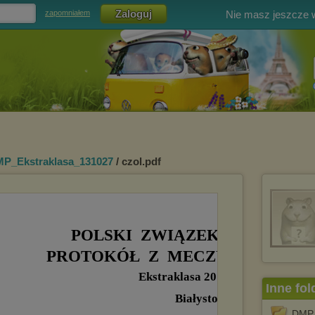
Nie masz jeszcze
zapomniałem
P_Ekstraklasa_131027
/ czol.pdf
Inne fol
DMP 