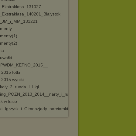
Ekstraklasa_131027
Ekstraklasa_140201_Bialystok
_JM_i_MM_131221
menty
menty(1)
menty(2)
ia
uwałki
MPWDM_KEPNO_2015__
2015 fotki
2015 wyniki
okoly_2_runda_I_Ligi
ing_POZN_2013_2014__narty_i_nartorolki_
k w lesie
ki_Igrzysk_i_Gimnazjady_narciarskiej_2014