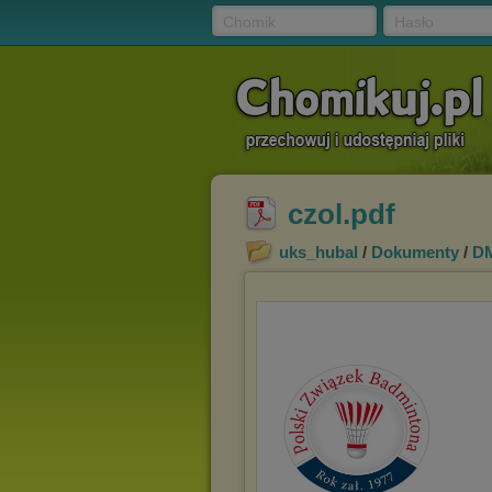
Chomik
Hasło
czol.pdf
uks_hubal
/
Dokumenty
/
DM