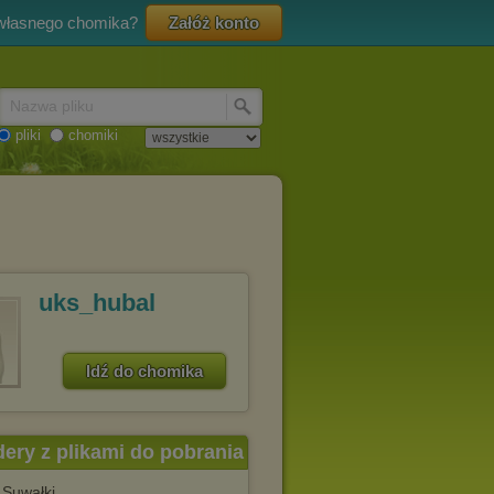
 własnego chomika?
Załóż konto
Nazwa pliku
pliki
chomiki
uks_hubal
Idź do chomika
dery z plikami do pobrania
Suwałki