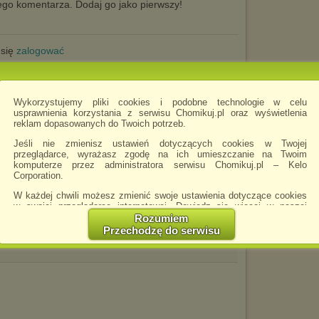
go komentarza. Dodaj go jako pierwszy!
 się
zalogować
tego chomika
Wykorzystujemy pliki cookies i podobne technologie w celu
usprawnienia korzystania z serwisu Chomikuj.pl oraz wyświetlenia
reklam dopasowanych do Twoich potrzeb.
Jeśli nie zmienisz ustawień dotyczących cookies w Twojej
przeglądarce, wyrażasz zgodę na ich umieszczanie na Twoim
komputerze przez administratora serwisu Chomikuj.pl – Kelo
Corporation.
W każdej chwili możesz zmienić swoje ustawienia dotyczące cookies
w swojej przeglądarce internetowej. Dowiedz się więcej w naszej
Polityce Prywatności -
http://chomikuj.pl/PolitykaPrywatnosci.aspx
.
Rozumiem
Przechodzę do serwisu
Jednocześnie informujemy że zmiana ustawień przeglądarki może
spowodować ograniczenie korzystania ze strony Chomikuj.pl.
W przypadku braku twojej zgody na akceptację cookies niestety
prosimy o opuszczenie serwisu chomikuj.pl.
Wykorzystanie plików cookies
przez
Zaufanych Partnerów
(dostosowanie reklam do Twoich potrzeb, analiza skuteczności działań