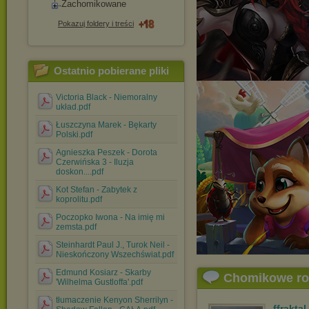
Zachomikowane
Pokazuj foldery i treści
Ostatnio pobierane pliki
Victoria Black - Niemoralny
układ.pdf
Łuszczyna Marek - Bękarty
Polski.pdf
Agnieszka Peszek - Dorota
Czerwińska 3 - Iluzja
doskon....pdf
Kot Stefan - Zabytek z
koprolitu.pdf
Poczopko Iwona - Na imię mi
zemsta.pdf
Steinhardt Paul J., Turok Neil -
Nieskończony Wszechświat.pdf
Edmund Kosiarz - Skarby
Chomikowe r
'Wilhelma Gustloffa'.pdf
tłumaczenie Kenyon Sherrilyn -
ffraktal