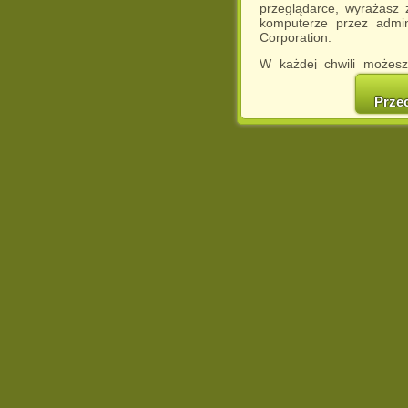
przeglądarce, wyrażasz
komputerze przez admin
Corporation.
W każdej chwili możesz
cookies w swojej przeglą
w naszej Pol
Prze
http://chomikuj.pl/Polity
Jednocześnie informuje
może spowodować ogr
Chomikuj.pl.
W przypadku braku twojej
prosimy o opuszczenie se
Wykorzystanie plików c
(dostosowanie reklam do
działań marketingowych).
Wyrażenie sprzeciwu spo
będzie dopasowana do Tw
wyświetlona przypadkowo
Istnieje możliwość zmian
sposób uniemożliwiając
urządzeniu końcowym. M
dokonując odpowiednich
internetowej.