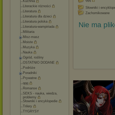
qqq
Kuchnia
Literackie różności
Słowniki i encyklop
Literatura
Zachomikowane
Literatura dla dzieci
Literatura polska
Nie ma pli
Literatura-wampir
iada
Militaria
Misz-masz
Moiste
Muzyka
Nauka
Ogród, rośliny
OSTATNIO DODANE
Podróże
Poradniki
Prywatne
qqq
Romanse
SEKS - nauka, wiedza,
problemy
Słowniki i encyklopedie
Trilery
TYGRYSY