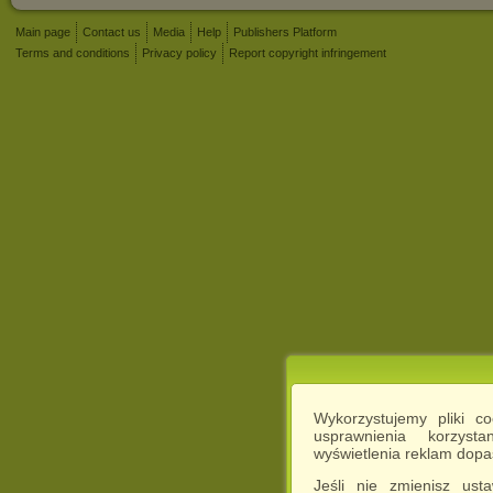
Main page
Contact us
Media
Help
Publishers Platform
Terms and conditions
Privacy policy
Report copyright infringement
Wykorzystujemy pliki c
usprawnienia korzyst
wyświetlenia reklam dop
Jeśli nie zmienisz ust