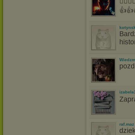
👍🏻
👍👍
kotyns
Bard
histo
Wiedzm
pozd
izabela
Zapr
raf.maz
dziek