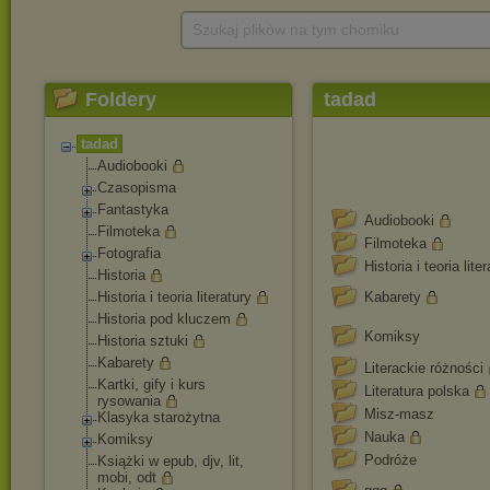
Szukaj plików na tym chomiku
Foldery
tadad
tadad
Audiobooki
Czasopisma
Fantastyka
Audiobooki
Filmoteka
Filmoteka
Fotografia
Historia i teoria lite
Historia
Historia i teoria literatury
Kabarety
Historia pod kluczem
Komiksy
Historia sztuki
Kabarety
Literackie różności
Kartki, gify i kurs
Literatura polska
rysowania
Misz-masz
Klasyka starożytna
Nauka
Komiksy
Podróże
Książki w epub, djv, lit,
mobi, odt