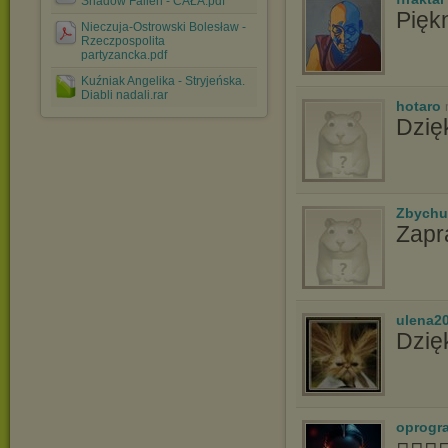
Shadow Fallen - CAŁA.pdf
Pięk
Nieczuja-Ostrowski Bolesław -
Rzeczpospolita
partyzancka.pdf
Kuźniak Angelika - Stryjeńska.
Diabli nadali.rar
hotaro
Dzię
Zbychu
Zapr
ulena2
Dzię
oprogr