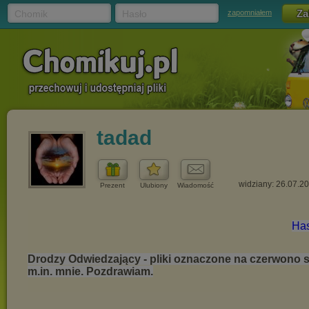
Chomik
Hasło
zapomniałem
tadad
widziany: 26.07.2
Prezent
Ulubiony
Wiadomość