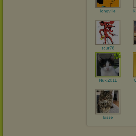
longville
K
scur78
Nuki2011
lusse