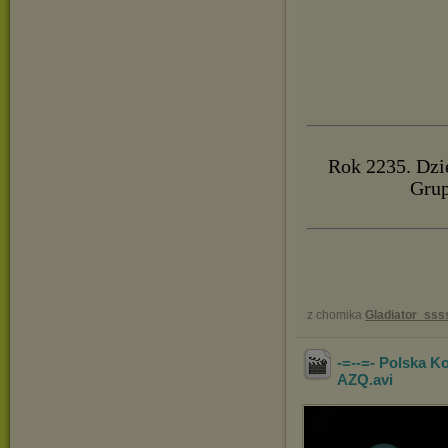
Rok 2235. Dzię
Grup
z chomika
Gladiator_sss
-=--=- Polska 
AZQ
.avi