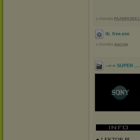
z chomika
PAANPASEK1
tb_free
.exe
z chomika
macrog
--=-= SUPER ...
● LEKTOR PL