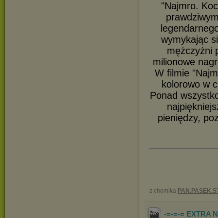
"Najmro. Koc
prawdziwymi
legendarnego
wymykając si
mężczyźni p
milionowe nagr
W filmie "Najm
kolorowo w c
Ponad wszystko
najpiękniej
pieniędzy, po
z chomika
PAN.PASEK.S
-=-=-= EXTRA N