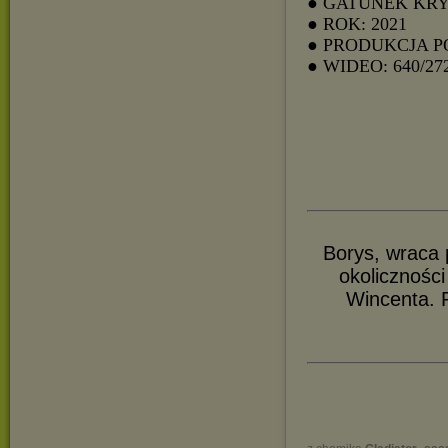
● GATUNEK KR
● ROK: 2021
● PRODUKCJA 
● WIDEO: 640/27
Borys, wraca p
okolicznośc
Wincenta. P