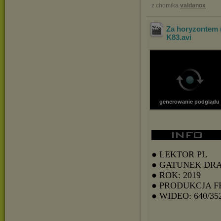
z chomika
valdanox
Za horyzontem 
K83
.avi
generowanie podglądu
● LEKTOR PL
● GATUNEK DR
● ROK: 2019
● PRODUKCJA F
● WIDEO: 640/35