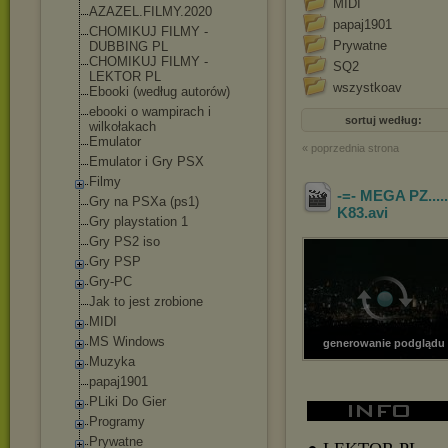
MIDI
AZAZEL.FILMY.2020
papaj1901
CHOMIKUJ FILMY -
Prywatne
DUBBING PL
CHOMIKUJ FILMY -
SQ2
LEKTOR PL
wszystkoav
Ebooki (według autorów)
ebooki o wampirach i
sortuj według:
wilkołakach
Emulator
« poprzednia strona
Emulator i Gry PSX
Filmy
-=- MEGA PZ....
Gry na PSXa (ps1)
K83
.avi
Gry playstation 1
Gry PS2 iso
Gry PSP
Gry-PC
Jak to jest zrobione
MIDI
MS Windows
generowanie podglądu
Muzyka
papaj1901
PLiki Do Gier
Programy
Prywatne