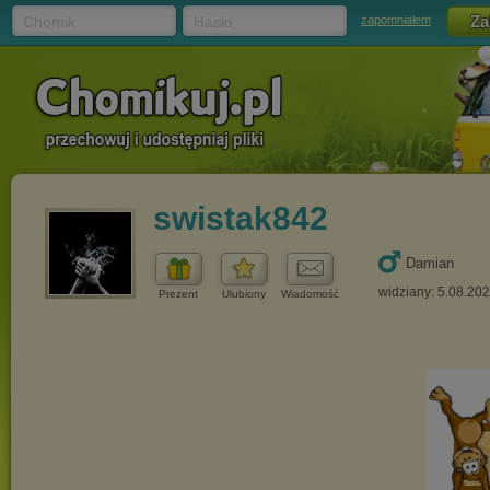
Chomik
Hasło
zapomniałem
swistak842
Damian
widziany: 5.08.20
Prezent
Ulubiony
Wiadomość