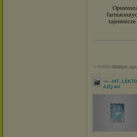
Opustosza
farmaceutyc
tajemnicze 
z chomika
Gladiator_sss
-=-- HIT...LEK
AZQ
.avi