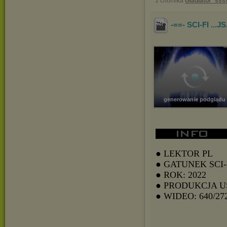
z chomika
Gladiator_sss
-==- SCI-FI ...
generowanie podglądu
● LEKTOR PL
● GATUNEK SCI-
● ROK: 2022
● PRODUKCJA U
● WIDEO: 640/27