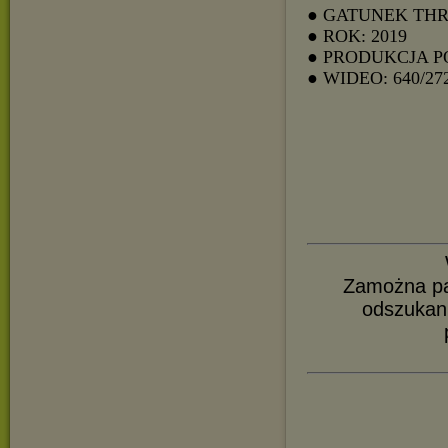
● GATUNEK THR
● ROK: 2019
● PRODUKCJA P
● WIDEO: 640/27
Zamożna pa
odszukani