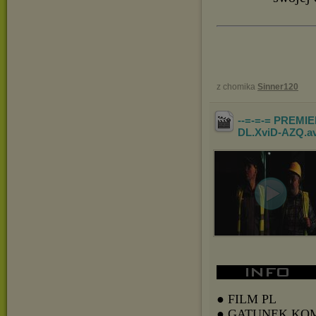
z chomika
Sinner120
--=-=-= PREMIE
DL.XviD-AZQ
.a
● FILM PL
● GATUNEK KO