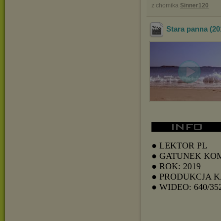
z chomika
Sinner120
Stara panna (2
● LEKTOR PL
● GATUNEK KO
● ROK: 2019
● PRODUKCJA 
● WIDEO: 640/35