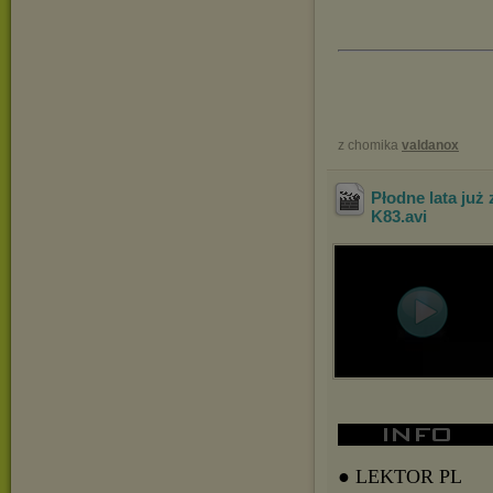
z chomika
valdanox
Płodne lata ju
K83
.avi
● LEKTOR PL