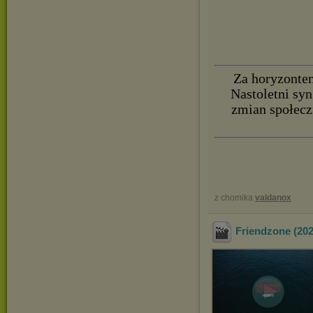
Za horyzontem
Nastoletni sy
zmian społecz
z chomika
valdanox
Friendzone (20