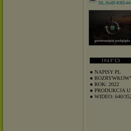
DL.Xv
iD-K83
.av
generowanie podglądu
● NAPISY PL
● ROZRYWKOW
● ROK: 2022
● PRODUKCJA U
● WIDEO: 640/35