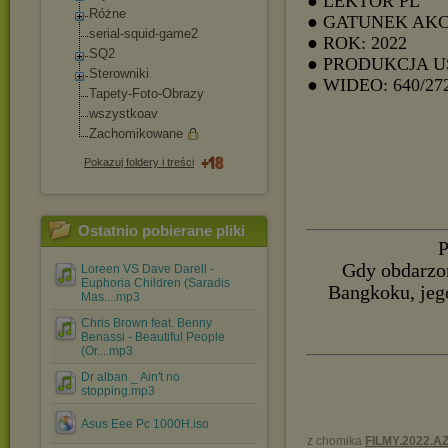
● LEKTOR PL
Różne
● GATUNEK AKC
serial-squid-game
2
● ROK: 2022
SQ2
● PRODUKCJA U
Sterowniki
● WIDEO: 640/27
Tapety-Foto-Obraz
y
wszystkoav
Zachomikowane
Pokazuj foldery i treści
Ostatnio pobierane pliki
P
Gdy obdarzo
Loreen VS Dave Darell -
Euphoria Children (Saradis
Bangkoku, jego
Mas....mp3
Chris Brown feat. Benny
Benassi - Beautiful People
(Or....mp3
Dr alban _ Ain't no
stopping.mp3
Asus Eee Pc 1000H.iso
z chomika
FILMY.2022.A