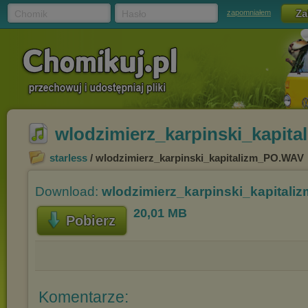
Chomik
Hasło
zapomniałem
wlodzimierz_karpinski_kapit
starless
/ wlodzimierz_karpinski_kapitalizm_PO.WAV
Download:
wlodzimierz_karpinski_kapital
20,01 MB
Pobierz
Komentarze: