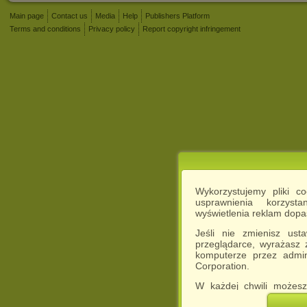
Main page
Contact us
Media
Help
Publishers Platform
Terms and conditions
Privacy policy
Report copyright infringement
Wykorzystujemy pliki c
usprawnienia korzyst
wyświetlenia reklam dop
Jeśli nie zmienisz ust
przeglądarce, wyrażasz
komputerze przez admin
Corporation.
W każdej chwili możesz
cookies w swojej przeglą