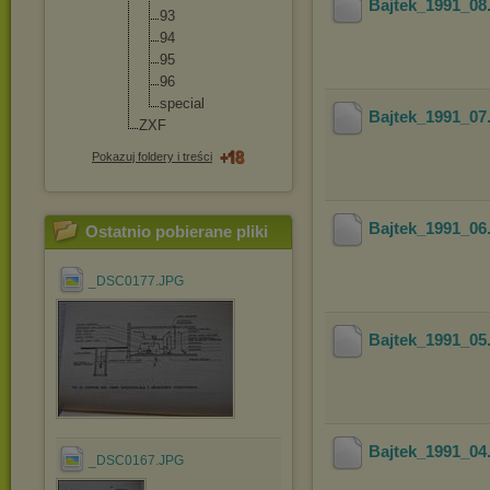
Bajtek_1991_08
93
94
95
96
special
Bajtek_1991_07
ZXF
Pokazuj foldery i treści
Bajtek_1991_06
Ostatnio pobierane pliki
_DSC0177.JPG
Bajtek_1991_05
Bajtek_1991_04
_DSC0167.JPG