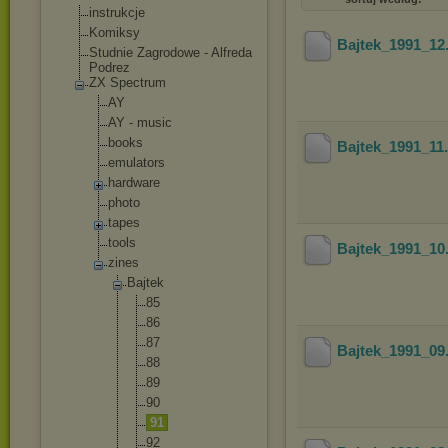
instrukcje
Komiksy
Bajtek_1991_12
Studnie Zagrodowe - Alfreda
Podrez
ZX Spectrum
AY
AY - music
books
Bajtek_1991_11
emulators
hardware
photo
tapes
tools
Bajtek_1991_10
zines
Bajtek
85
86
87
Bajtek_1991_09
88
89
90
91
92