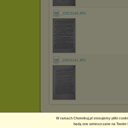
_DSC0140.JPG
_DSC0141.JPG
W ramach Chomikuj.pl stosujemy pliki cooki
Main page
Contact us
Media
Help
Publishers Platform
będą one umieszczane na Twoim k
Terms and conditions
Privacy policy
Report copyright infr