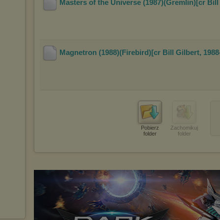
Masters of the Universe (1987)(Gremlin)[cr Bill
Magnetron (1988)(Firebird)[cr Bill Gilbert, 1988
Pobierz
Zachomikuj
folder
folder