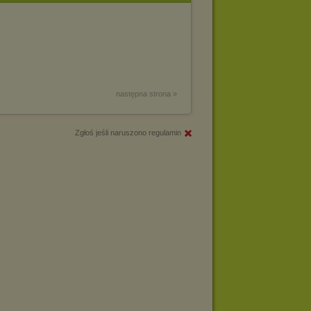
następna strona »
Zgłoś jeśli naruszono regulamin