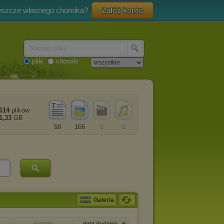
eszcze własnego chomika?
Załóż konto
Nazwa pliku
pliki
chomiki
614
plików
1,33
GB
58
166
0
0
Galeria
rozmiar
data dodania