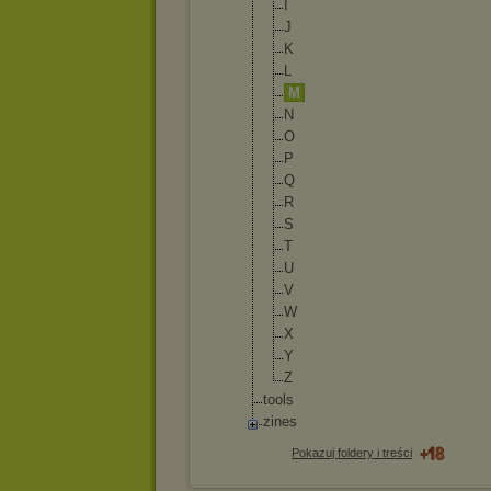
I
J
K
L
M
N
O
P
Q
R
S
T
U
V
W
X
Y
Z
tools
zines
Pokazuj foldery i treści