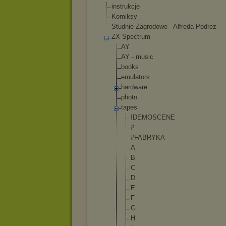
instrukcje
Komiksy
Studnie Zagrodowe - Alfreda Podrez
ZX Spectrum
AY
AY - music
books
emulators
hardware
photo
tapes
!DEMOSCENE
#
#FABRYKA
A
B
C
D
E
F
G
H