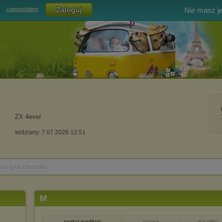
Nie masz j
zapomniałem
ZX 4ever
widziany: 7.07.2026 12:51
 na tym chomiku
M
sortuj według:
nazwa
typ pliku