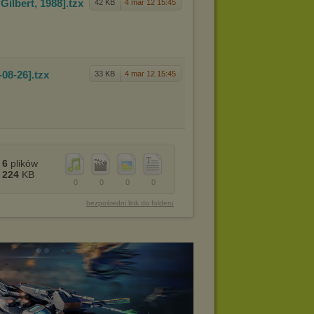
 Gi
lbert, 1988]
.tzx
42 KB
4 mar 12 15:45
-0
8-26]
.tzx
33 KB
4 mar 12 15:45
6
plików
224
KB
0
0
0
0
bezpośredni link do folderu