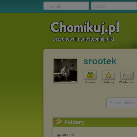
Chomik
Hasło
srootek
Prezent
Ulubiony
Wiadomość
Szukaj plików
Foldery
srootek