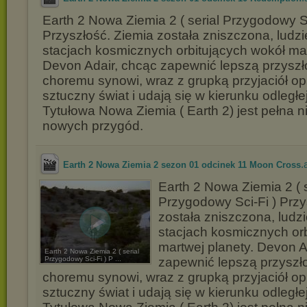
Earth 2 Nowa Ziemia 2 ( serial Przygodowy Sc
Przyszłość. Ziemia została zniszczona, ludzi
stacjach kosmicznych orbitujących wokół mar
Devon Adair, chcąc zapewnić lepszą przysz
choremu synowi, wraz z grupką przyjaciół o
sztuczny świat i udają się w kierunku odległej
Tytułowa Nowa Ziemia ( Earth 2) jest pełna n
nowych przygód.
.
Earth 2 Nowa Ziemia 2 sezon 01 odcinek 11 Moon Cross
Earth 2 Nowa Ziemia 2 ( s
Przygodowy Sci-Fi ) Przy
została zniszczona, ludzi
stacjach kosmicznych or
martwej planety. Devon A
Earth 2 Nowa Ziemia 2 ( serial
Przygodowy Sci-Fi ) P ...
zapewnić lepszą przysz
choremu synowi, wraz z grupką przyjaciół o
sztuczny świat i udają się w kierunku odległej