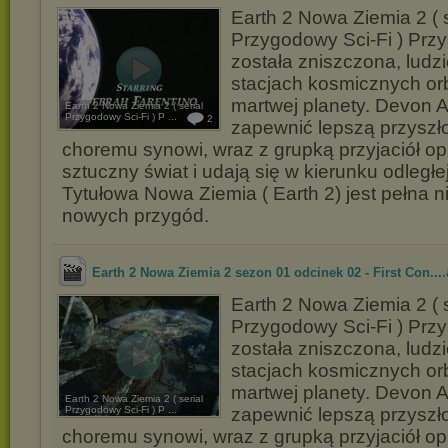
Earth 2 Nowa Ziemia 2 ( s
Przygodowy Sci-Fi ) Przy
została zniszczona, ludzi
stacjach kosmicznych or
martwej planety. Devon A
Earth 2 Nowa Ziemia 2 ( serial
Przygodowy Sci-Fi ) P ...
2
zapewnić lepszą przysz
choremu synowi, wraz z grupką przyjaciół o
sztuczny świat i udają się w kierunku odległej
Tytułowa Nowa Ziemia ( Earth 2) jest pełna n
nowych przygód.
.
Earth 2 Nowa Ziemia 2 sezon 01 odcinek 02 - First Con...
Earth 2 Nowa Ziemia 2 ( s
Przygodowy Sci-Fi ) Przy
została zniszczona, ludzi
stacjach kosmicznych or
martwej planety. Devon A
Earth 2 Nowa Ziemia 2 ( serial
Przygodowy Sci-Fi ) P ...
zapewnić lepszą przysz
choremu synowi, wraz z grupką przyjaciół o