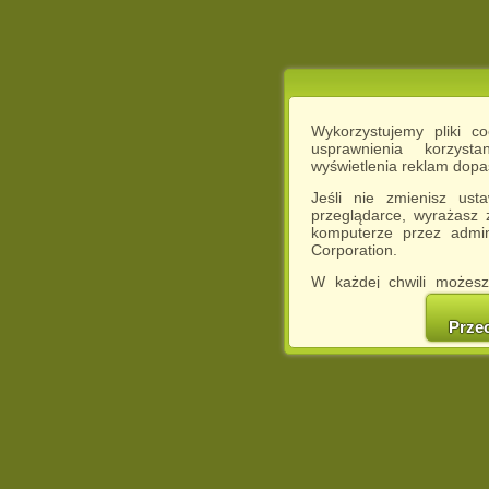
Wykorzystujemy pliki c
usprawnienia korzyst
wyświetlenia reklam dop
Jeśli nie zmienisz ust
przeglądarce, wyrażasz
komputerze przez admin
Corporation.
W każdej chwili możesz
cookies w swojej przeglą
w naszej Pol
Prze
http://chomikuj.pl/Polity
Jednocześnie informuje
może spowodować ogr
Chomikuj.pl.
W przypadku braku twojej
prosimy o opuszczenie se
Wykorzystanie plików c