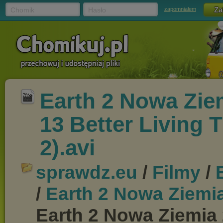
Chomik
Hasło
zapomniałem
Earth 2 Nowa Zie
13 Better Living 
2).avi
sprawdz.eu
/
Filmy
/
/
Earth 2 Nowa Ziemia 
Earth 2 Nowa Ziemia 