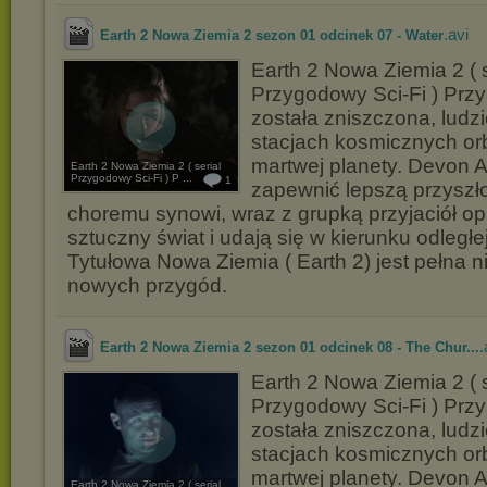
.avi
Earth 2 Nowa Ziemia 2 sezon 01 odcinek 07 - Water
Earth 2 Nowa Ziemia 2 ( s
Przygodowy Sci-Fi ) Przy
została zniszczona, ludzi
stacjach kosmicznych or
martwej planety. Devon A
Earth 2 Nowa Ziemia 2 ( serial
Przygodowy Sci-Fi ) P ...
1
zapewnić lepszą przysz
choremu synowi, wraz z grupką przyjaciół o
sztuczny świat i udają się w kierunku odległej
Tytułowa Nowa Ziemia ( Earth 2) jest pełna n
nowych przygód.
.
Earth 2 Nowa Ziemia 2 sezon 01 odcinek 08 - The Chur...
Earth 2 Nowa Ziemia 2 ( s
Przygodowy Sci-Fi ) Przy
została zniszczona, ludzi
stacjach kosmicznych or
martwej planety. Devon A
Earth 2 Nowa Ziemia 2 ( serial