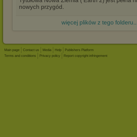
Tytułowa Nowa Ziemia ( Earth 2) jest pełna n
nowych przygód.
więcej plików z tego folderu..
Main page
Contact us
Media
Help
Publishers Platform
Terms and conditions
Privacy policy
Report copyright infringement