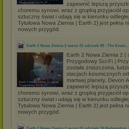
Przygodowy Sci-Fi ) P ...
zapewnić lepszą przysz
choremu synowi, wraz z grupką przyjaciół o
sztuczny świat i udają się w kierunku odległej
Tytułowa Nowa Ziemia ( Earth 2) jest pełna n
nowych przygód.
Earth 2 Nowa Ziemia 2 sezon 01 odcinek 09 - The Enem...
Earth 2 Nowa Ziemia 2 ( s
Przygodowy Sci-Fi ) Przy
została zniszczona, ludzi
stacjach kosmicznych or
martwej planety. Devon A
Earth 2 Nowa Ziemia 2 ( serial
Przygodowy Sci-Fi ) P ...
zapewnić lepszą przysz
choremu synowi, wraz z grupką przyjaciół o
sztuczny świat i udają się w kierunku odległej
Tytułowa Nowa Ziemia ( Earth 2) jest pełna n
nowych przygód.
.
Earth 2 Nowa Ziemia 2 sezon 01 odcinek 10 Redemption