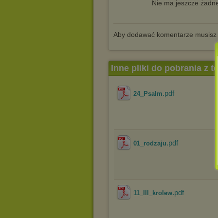
Nie ma jeszcze żadne
Aby dodawać komentarze musisz
Inne pliki do pobrania z 
.pdf
24_Psalm
.pdf
01_rodzaju
.pdf
11_III_krolew