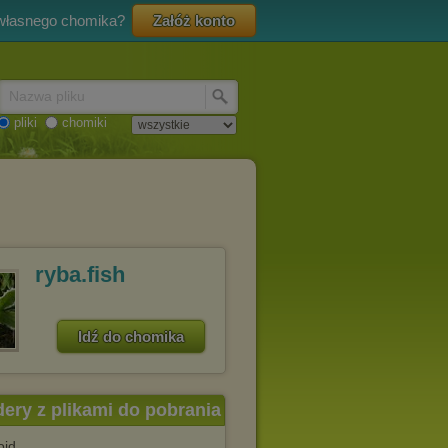
 własnego chomika?
Załóż konto
Nazwa pliku
pliki
chomiki
ryba.fish
Idź do chomika
dery z plikami do pobrania
oid