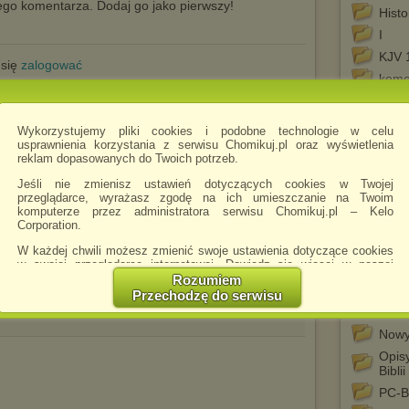
go komentarza. Dodaj go jako pierwszy!
Histo
I
KJV 1
 się
zalogować
kome
La Bi
LG
tego chomika
Wykorzystujemy pliki cookies i podobne technologie w celu
Miło
usprawnienia korzystania z serwisu Chomikuj.pl oraz wyświetlenia
reklam dopasowanych do Twoich potrzeb.
mobi
Jeśli nie zmienisz ustawień dotyczących cookies w Twojej
modu
przeglądarce, wyrażasz zgodę na ich umieszczanie na Twoim
modu
komputerze przez administratora serwisu Chomikuj.pl – Kelo
Corporation.
modu
W każdej chwili możesz zmienić swoje ustawienia dotyczące cookies
MyS
w swojej przeglądarce internetowej. Dowiedz się więcej w naszej
Narz
Polityce Prywatności -
http://chomikuj.pl/PolitykaPrywatnosci.aspx
.
Rozumiem
Przechodzę do serwisu
NAUK
Jednocześnie informujemy że zmiana ustawień przeglądarki może
HEBR
spowodować ograniczenie korzystania ze strony Chomikuj.pl.
Nowy
W przypadku braku twojej zgody na akceptację cookies niestety
Opis
prosimy o opuszczenie serwisu chomikuj.pl.
Biblii
Wykorzystanie plików cookies
przez
Zaufanych Partnerów
PC-B
(dostosowanie reklam do Twoich potrzeb, analiza skuteczności działań