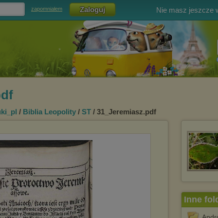
Nie masz jeszcze
zapomniałem
pdf
ki_pl
/
Biblia Leopolity
/
ST
/ 31_Jeremiasz.pdf
Inne fol
Andr