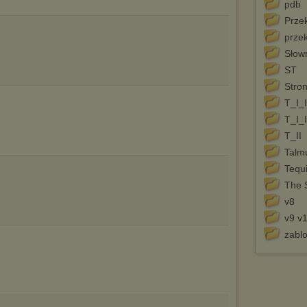
marketingowych).
pdb
Wyrażenie sprzeciwu spowoduje, że wyświetlana Ci reklama nie
Przek
będzie dopasowana do Twoich preferencji, a będzie to reklama
prze
wyświetlona przypadkowo.
Słown
Istnieje możliwość zmiany ustawień przeglądarki internetowej w
sposób uniemożliwiający przechowywanie plików cookies na
ST
urządzeniu końcowym. Można również usunąć pliki cookies,
Stron
dokonując odpowiednich zmian w ustawieniach przeglądarki
internetowej.
T_I_I
T_I_I
Pełną informację na ten temat znajdziesz pod adresem
http://chomikuj.pl/PolitykaPrywatnosci.aspx
.
T_II
Talm
Tequ
The 
v8
v9 v
zabl