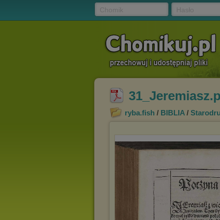
Chomik
Hasło
31_Jeremiasz.
ryba.fish
/
BIBLIA
/
Starodru