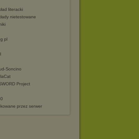
ład literacki
kłady nietestowane
iki
g pl
I
ud-Soncino
ilaCat
SWORD Project
10
okowane przez serwer