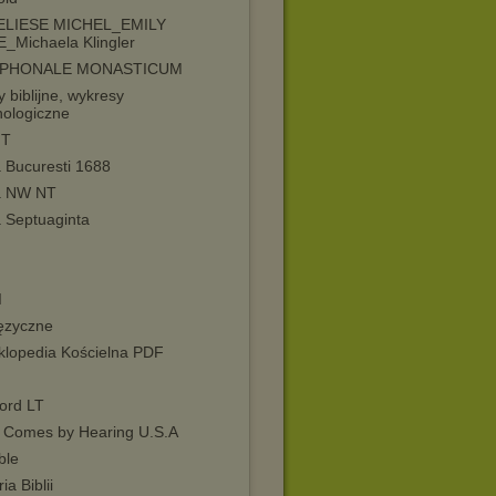
ELIESE MICHEL_EMILY
_Michaela Klingler
IPHONALE MONASTICUM
y biblijne, wykresy
nologiczne
NT
a Bucuresti 1688
ia NW NT
a Septuaginta
I
ęzyczne
klopedia Kościelna PDF
ord LT
h Comes by Hearing U.S.A
ble
ia Biblii