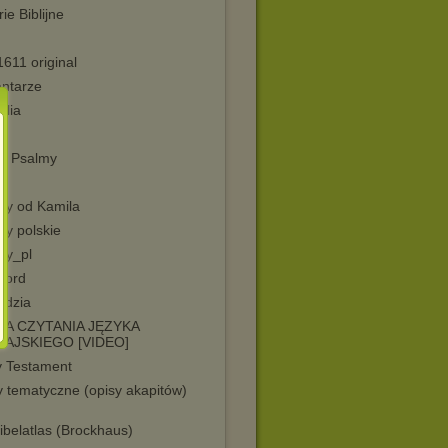
rie Biblijne
611 original
ntarze
blia
sz Psalmy
ły od Kamila
ły polskie
ły_pl
word
ędzia
A CZYTANIA JĘZYKA
AJSKIEGO [VIDEO]
 Testament
y tematyczne (opisy akapitów)
ibelatlas (Brockhaus)