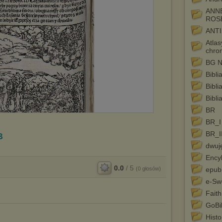
ANN
ROSE
ANT
Atlas
chro
BG 
Bibli
Bibl
Bibli
BR
BR_I
BR_I
B
dwuj
Ency
0.0
/
5
(
0
głosów)
epub
e-Sw
Fait
GoBi
Histor