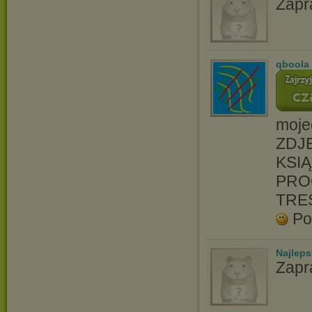
Zapr
qboola
moje
ZDJĘ
KSIĄ
PRO
TRE
Po
Najlep
Zapr