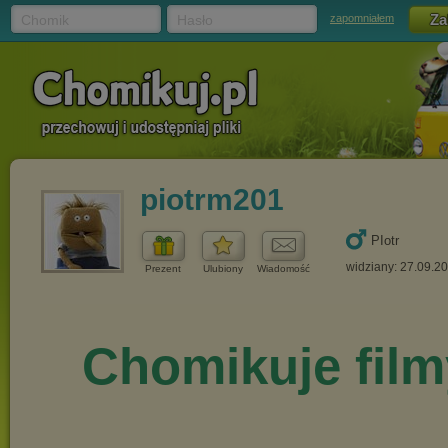
Chomik
Hasło
zapomniałem
piotrm201
PIotr
widziany: 27.09.2
Prezent
Ulubiony
Wiadomość