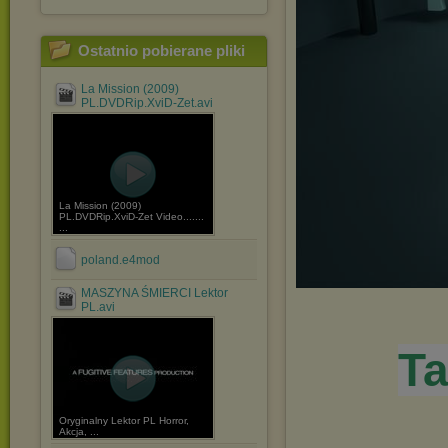
Ostatnio pobierane pliki
La Mission (2009)
PL.DVDRip.XviD-Zet.avi
La Mission (2009)
PL.DVDRip.XviD-Zet Video.......
...
poland.e4mod
MASZYNA ŚMIERCI Lektor
PL.avi
Ta
Oryginalny Lektor PL Horror,
Akcja, ...