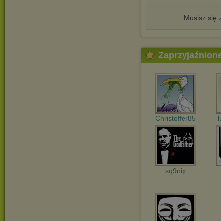
Musisz się
Zaprzyjaźnion
Christoffer85
l
sq9nip