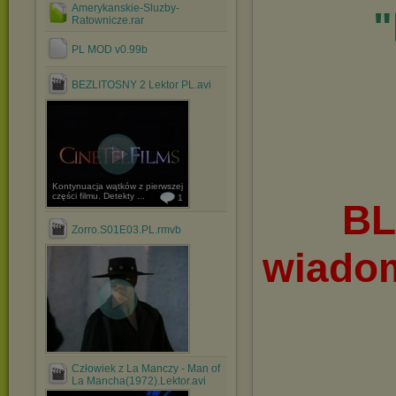
Amerykanskie-Sluzby-
"
Ratownicze.rar
PL MOD v0.99b
BEZLITOSNY 2 Lektor PL.avi
Kontynuacja wątków z pierwszej
części filmu. Detekty ...
1
BL
Zorro.S01E03.PL.rmvb
wiadom
Człowiek z La Manczy - Man of
La Mancha(1972).Lektor.avi