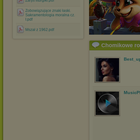
Zarys liturgiki.pdf
Zobowiązujące znaki łaski.
Sakramentologia moralna cz.
I.pdf
Mszał z 1962.pdf
Chomikowe r
Best_u
MusicP