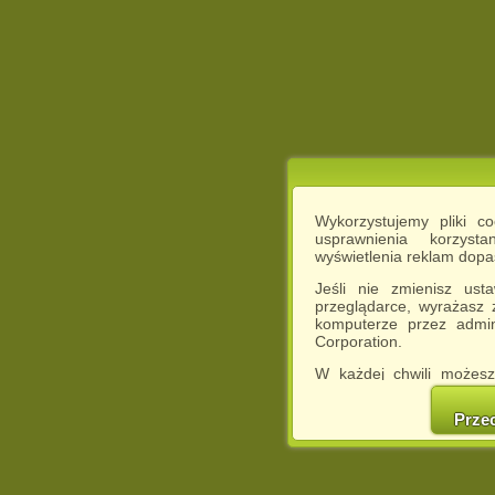
Wykorzystujemy pliki c
usprawnienia korzyst
wyświetlenia reklam dop
Jeśli nie zmienisz ust
przeglądarce, wyrażasz
komputerze przez admin
Corporation.
W każdej chwili możesz
cookies w swojej przeglą
w naszej Pol
Prze
http://chomikuj.pl/Polity
Jednocześnie informuje
może spowodować ogr
Chomikuj.pl.