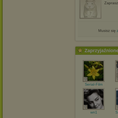
Zapras
Musisz się
Zaprzyjaźnion
Serial-Film
wn1
S