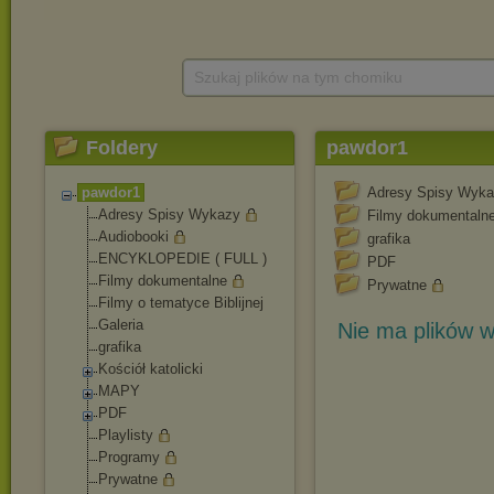
Szukaj plików na tym chomiku
Foldery
pawdor1
pawdor1
Adresy Spisy Wyk
Adresy Spisy Wykazy
Filmy dokumentaln
Audiobooki
grafika
ENCYKLOPEDIE ( FULL )
PDF
Filmy dokumentalne
Prywatne
Filmy o tematyce Biblijnej
Galeria
Nie ma plików w
grafika
Kościół katolicki
MAPY
PDF
Playlisty
Programy
Prywatne