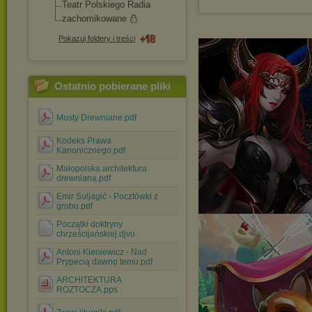
Teatr Polskiego Radia
zachomikowane
Pokazuj foldery i treści
Ostatnio pobierane pliki
Mosty Drewniane.pdf
Kodeks Prawa
Kanonicznego.pdf
Małopolska architektura
drewniana.pdf
Emir Suljagić - Pocztówki z
grobu.pdf
Początki doktryny
chrześcijańskiej.djvu
Antoni Kieniewicz - Nad
Prypecią dawno temu.pdf
ARCHITEKTURA
ROZTOCZA.pps