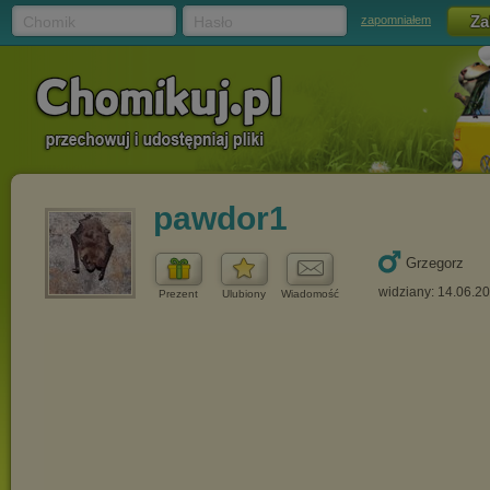
Chomik
Hasło
zapomniałem
pawdor1
Grzegorz
widziany: 14.06.2
Prezent
Ulubiony
Wiadomość