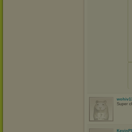
wohiv1
Super c
KevinP