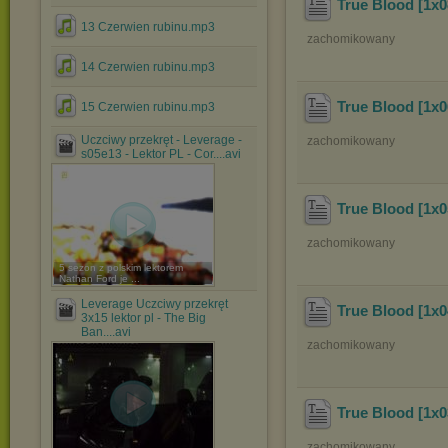
True Blood [1x0
13 Czerwien rubinu.mp3
zachomikowany
14 Czerwien rubinu.mp3
True Blood [1x
15 Czerwien rubinu.mp3
Uczciwy przekręt - Leverage -
zachomikowany
s05e13 - Lektor PL - Cor....avi
True Blood [1x0
zachomikowany
5 sezon z polskim lektorem
Nathan Ford je ...
Leverage Uczciwy przekręt
True Blood [1x
3x15 lektor pl - The Big
Ban....avi
zachomikowany
True Blood [1x0
zachomikowany