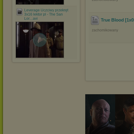
Leverage Uczciwy przekręt
3x16 lektor pl - The San
Lor....avi
True Blood [1x02
zachomikowany