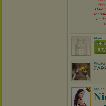
okol
Hale’a
zaczyn
kim je
z
Atydon
P.Kuba
ZAP
basien
Ni