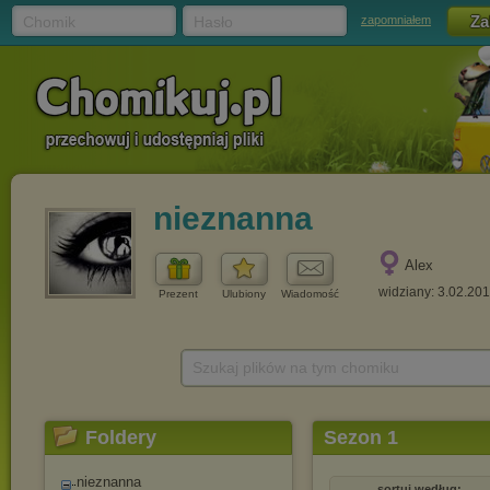
Chomik
Hasło
zapomniałem
nieznanna
Alex
widziany: 3.02.20
Prezent
Ulubiony
Wiadomość
Szukaj plików na tym chomiku
Foldery
Sezon 1
nieznanna
sortuj według: