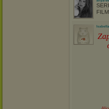
anya-8
SERI
FIL
Isabell
Zap
Alic