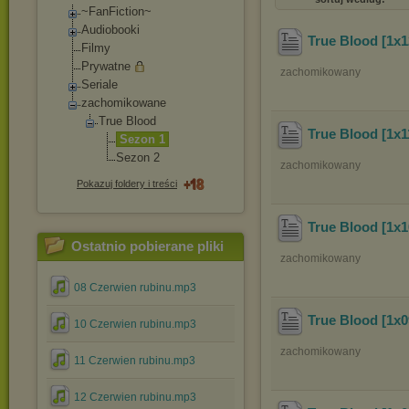
~FanFiction~
Audiobooki
True Blood [1x1
Filmy
Prywatne
zachomikowany
Seriale
zachomikowane
True Blood
True Blood [1x1
Sezon 1
Sezon 2
zachomikowany
Pokazuj foldery i treści
True Blood [1x
Ostatnio pobierane pliki
zachomikowany
08 Czerwien rubinu.mp3
True Blood [1x0
10 Czerwien rubinu.mp3
zachomikowany
11 Czerwien rubinu.mp3
12 Czerwien rubinu.mp3