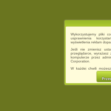
Wykorzystujemy pliki c
usprawnienia korzyst
wyświetlenia reklam dop
Jeśli nie zmienisz ust
przeglądarce, wyrażasz
komputerze przez admin
Corporation.
W każdej chwili możesz
cookies w swojej przeglą
w naszej Pol
Prze
http://chomikuj.pl/Polity
Jednocześnie informuje
może spowodować ogr
Chomikuj.pl.
W przypadku braku twojej
prosimy o opuszczenie se