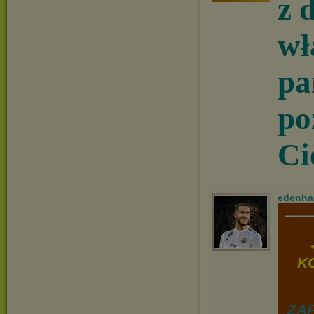
z 
wł
pa
po
Ci
edenha
KO
ZA