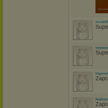
xovabi
Supe
wawasa
Supe
higawe
Zapr
Najlep
Zapr