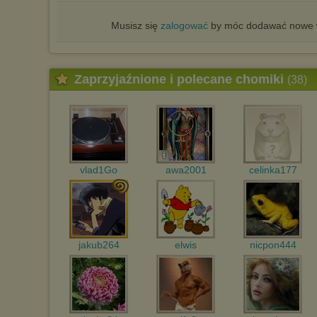
Musisz się
zalogować
by móc dodawać nowe w
Zaprzyjaźnione i polecane chomiki
(38)
vlad1Go
awa2001
celinka177
jakub264
elwis
nicpon444