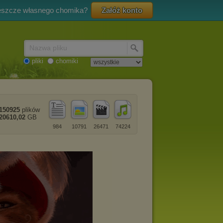
eszcze własnego chomika?
Załóż konto
Nazwa pliku
pliki
chomiki
150925
plików
20610,02
GB
984
10791
26471
74224