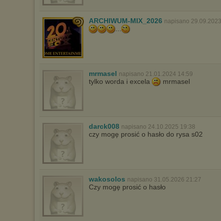
ARCHIWUM-MIX_2026
napisano 29.09.2023
...
mrmasel
napisano 21.01.2024 14:59
tylko worda i excela
mrmasel
darck008
napisano 24.10.2025 19:38
czy mogę prosić o hasło do rysa s02
wakosolos
napisano 31.05.2026 21:27
Czy mogę prosić o hasło