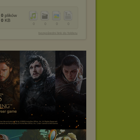
0
plików
0
KB
0
0
0
0
bezpośredni link do folderu