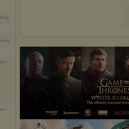
P.zip
64.rar
uci i
uci i