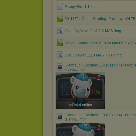
Flappy Bird 1.1.0.ipa
80_LUTs_Color_Grading_Pack_by_IWLTBA
CleanMyDrive_2-v2.1.6-MAS.dmg
Reveal.Sound.Spire.v1.0.20.MacOSX.x86.x
DWG Viewer 1.2.3 MAS [TNT].dmg
Oktonauci - Odcinek 114 (Sezon 4) - Oktona
kryzys....mp4
oglądaj online
Oktonauci - Odcinek 113 (Sezon 4) - Oktona
tajemn....mp4