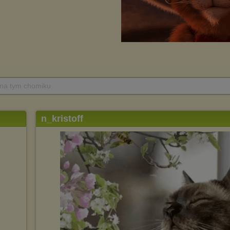
 na tym chomiku
n_kristoff