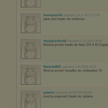
Istnieje możliwość zmiany ustawień przeglądarki internetowej w
sposób uniemożliwiający przechowywanie plików cookies na
urządzeniu końcowym. Można również usunąć pliki cookies,
dokonując odpowiednich zmian w ustawieniach przeglądarki
bandyta141
napisano 26.11.2022 12:35
internetowej.
jakie jest hasło do folderów
Pełną informację na ten temat znajdziesz pod adresem
http://chomikuj.pl/PolitykaPrywatnosci.aspx
.
muzykocholik
napisano 4.12.2022 19:44
Można prosić hasło do Mac OS X El Capit
Nadula903
napisano 5.09.2023 18:56
Można prosić hasełko do civilization VI
pawizz
napisano 10.09.2023 08:50
można poprosić hasło do xplane