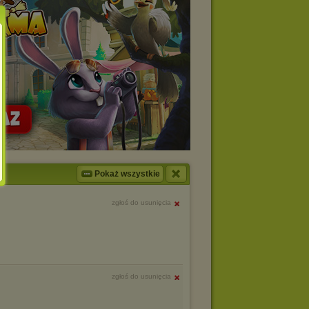
Pokaż wszystkie
zgłoś do usunięcia
zgłoś do usunięcia