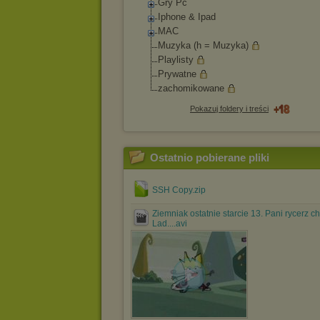
Gry Pc
Iphone & Ipad
MAC
Muzyka (h = Muzyka)
Playlisty
Prywatne
zachomikowane
Pokazuj foldery i treści
Ostatnio pobierane pliki
SSH Copy.zip
Ziemniak ostatnie starcie 13. Pani rycerz ch
Lad....avi