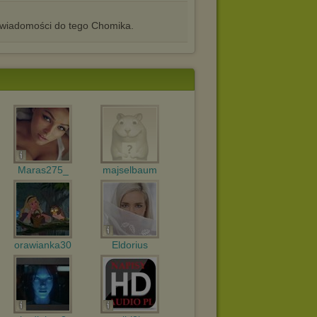
iadomości do tego Chomika.
Maras275_
majselbaum
orawianka30
Eldorius