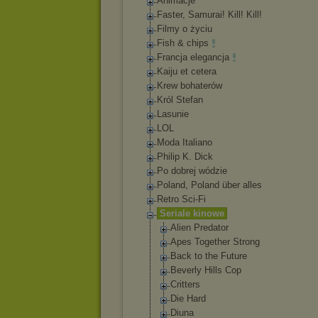
Animacje
Faster, Samurai! Kill! Kill!
Filmy o życiu
Fish & chips
Francja elegancja
Kaiju et cetera
Krew bohaterów
Król Stefan
Lasunie
LOL
Moda Italiano
Philip K. Dick
Po dobrej wódzie
Poland, Poland über alles
Retro Sci-Fi
Seriale kinowe
Alien Predator
Apes Together Strong
Back to the Future
Beverly Hills Cop
Critters
Die Hard
Diuna