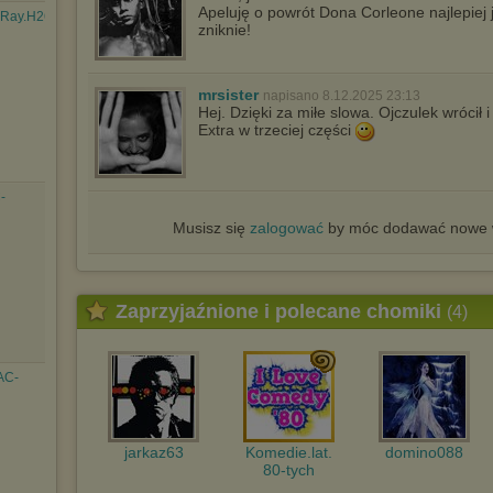
Apeluję o powrót Dona Corleone najlepiej 
uRay.H264.AAC-
zniknie!
mrsister
napisano 8.12.2025 23:13
Hej. Dzięki za miłe slowa. Ojczulek wrócił
Extra w trzeciej części
-
Musisz się
zalogować
by móc dodawać nowe w
Zaprzyjaźnione i polecane chomiki
(4)
AC-
jarkaz63
Komedie.lat.
domino088
80-tych