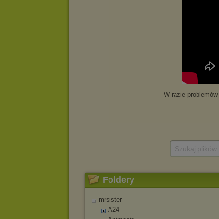
Szukaj plików
Foldery
mrsister
A24