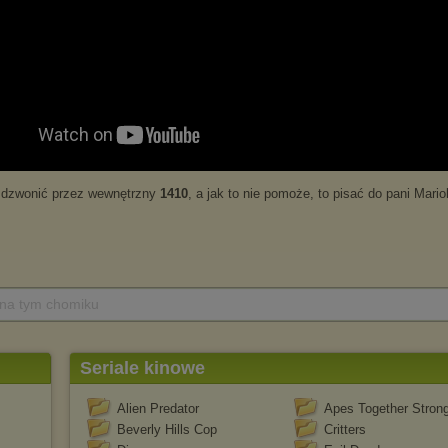
 na tym chomiku
Seriale kinowe
Alien Predator
Apes Together Stron
Beverly Hills Cop
Critters