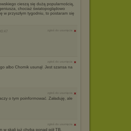
lowskiego cieszą się dużą popularnością,
geniusza, chociaż światopoglądowo
ę w przyszłym tygodniu, to postaram się
zgłoś do usunięcia
00:47
zgłoś do usunięcia
ego albo Chomik usunął. Jest szansa na
zgłoś do usunięcia
raczy o tym poinformować. Załaduję, ale
zgłoś do usunięcia
 w skali już chyba ponad pół TB.