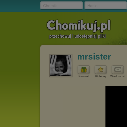
Chomik
Hasło
mrsister
Prezent
Ulubiony
Wiadomość