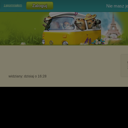
Nie masz j
zapomniałem
widziany: dzisiaj o 16:28