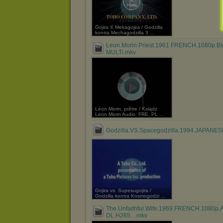
Gojira X Mekagojira / Godzilla
kontra Mechagodzilla 3 ...
Leon.Morin.Priest.1961.FRENCH.1080p.B
MULTi.mkv
Léon Morin, prêtre / Ksiądz
Leon Morin Audio: FRE, PL ...
Godzilla.VS.Spacegodzilla.1994.JAPANESE
Gojira vs. Supesugojira /
Godzilla kontra Kosmogodzi ...
The.Unfaithful.Wife.1969.FRENCH.1080p
DL.H265....mkv