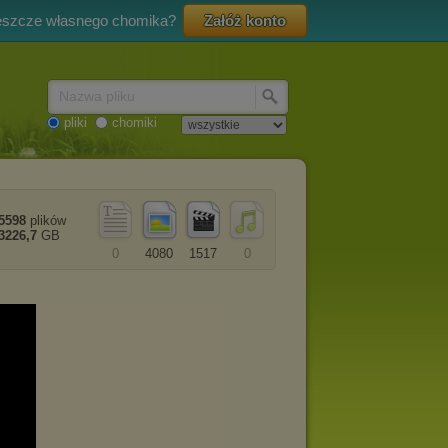
eszcze własnego chomika?
Załóż konto
Nazwa pliku
pliki
chomiki
5598
plików
3226,7
GB
0
4080
1517
0