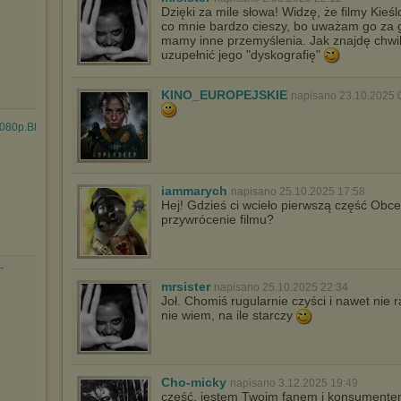
Dzięki za mile słowa! Widzę, że filmy Kieś
co mnie bardzo cieszy, bo uważam go za 
mamy inne przemyślenia. Jak znajdę chwil
uzupełnić jego "dyskografię"
KINO_EUROPEJSKIE
napisano 23.10.2025 
080p.BluRay.H264....mkv
iammarych
napisano 25.10.2025 17:58
Hej! Gdzieś ci wcieło pierwszą część Obc
przywrócenie filmu?
-
mrsister
napisano 25.10.2025 22:34
Joł. Chomiś rugularnie czyści i nawet nie 
nie wiem, na ile starczy
Cho-micky
napisano 3.12.2025 19:49
cześć, jestem Twoim fanem i konsumentem