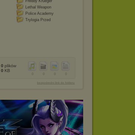
Freddy Krueger
Lethal Weapon
Police Academy
Trylogia Przed
0
plików
0
KB
0
0
0
0
bezpośredni link do folderu