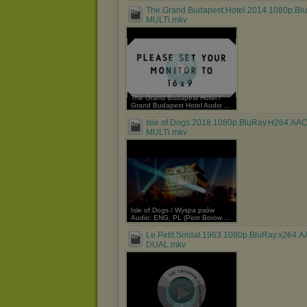
The.Grand.Budapest.Hotel.2014.1080p.Bl
MULTi.mkv
The Grand Budapest Hotel /
Grand Budapest Hotel Audio ...
Isle.of.Dogs.2018.1080p.BluRay.H264.AAC
MULTi.mkv
Isle of Dogs / Wyspa psów
Audio: ENG, PL (Piotr Borow ...
Le.Petit.Soldat.1963.1080p.BluRay.x264.A
DUAL.mkv