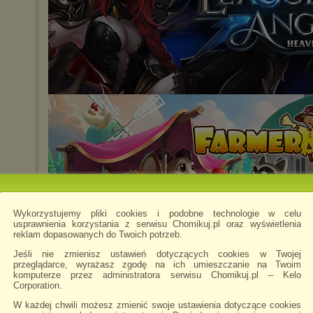
Wykorzystujemy pliki cookies i podobne technologie w celu
usprawnienia korzystania z serwisu Chomikuj.pl oraz wyświetlenia
reklam dopasowanych do Twoich potrzeb.
Jeśli nie zmienisz ustawień dotyczących cookies w Twojej
przeglądarce, wyrażasz zgodę na ich umieszczanie na Twoim
ANESE.1080p.Blu....mkv
komputerze przez administratora serwisu Chomikuj.pl – Kelo
Corporation.
Chomikowe rozmowy
W każdej chwili możesz zmienić swoje ustawienia dotyczące cookies