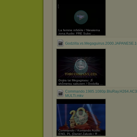
La femme infidèle / Niewierna
żona Audio: FRE Subs: ...
Godzilla.vs.Megaguirus.2000.JAPANESE.1
Gojira tai Megagirasu: Jî
shômetsu sakusen / Godzilla ...
Commando.1985.1080p.BluRay.H264.AC3
MULTi.mkv
Commando / Komando Audio:
ENG, PL (Daniel Załuski / R ...