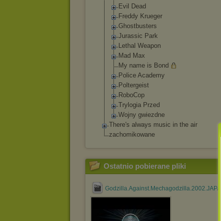
Evil Dead
Freddy Krueger
Ghostbusters
Jurassic Park
Lethal Weapon
Mad Max
My name is Bond
Police Academy
Poltergeist
RoboCop
Trylogia Przed
Wojny gwiezdne
There's always music in the air
zachomikowane
Ostatnio pobierane pliki
Godzilla.Against.Mechagodzilla.2002.JAP