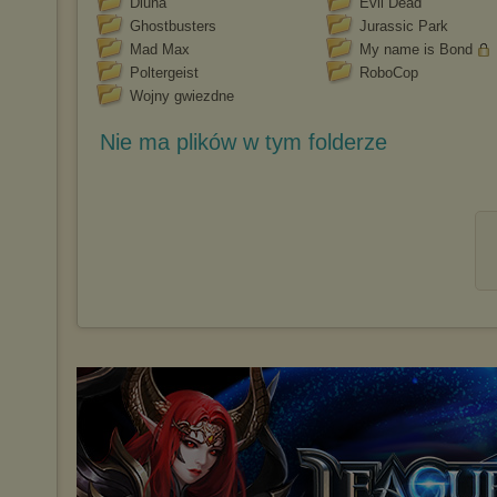
Diuna
Evil Dead
Ghostbusters
Jurassic Park
Mad Max
My name is Bond
Poltergeist
RoboCop
Wojny gwiezdne
Nie ma plików w tym folderze