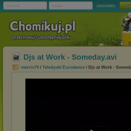
Chomik
Hasło
zapomniałem
Djs at Work - Someday.avi
merris79
/
Teledyski Eurodance
/ Djs at Work - Somed