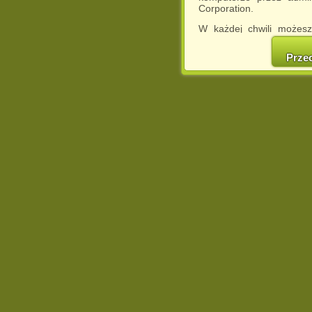
Corporation.
W każdej chwili możesz
cookies w swojej przeglą
w naszej Pol
Prze
http://chomikuj.pl/Polity
Jednocześnie informuje
może spowodować ogr
Chomikuj.pl.
W przypadku braku twojej
prosimy o opuszczenie se
Wykorzystanie plików c
(dostosowanie reklam do
działań marketingowych).
Wyrażenie sprzeciwu spo
będzie dopasowana do Tw
wyświetlona przypadkowo
Istnieje możliwość zmian
sposób uniemożliwiając
urządzeniu końcowym. M
dokonując odpowiednich
internetowej.
Pełną informację na 