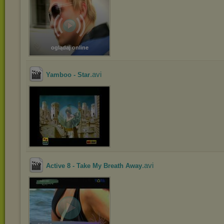
oglądaj online
.avi
Yamboo - Star
.avi
Active 8 - Take My Breath Away