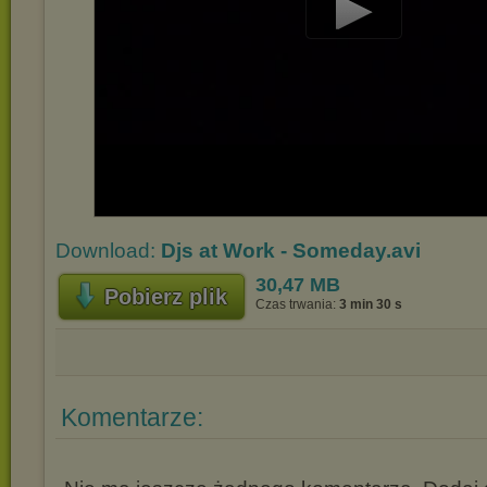
Play
Video
Download:
Djs at Work - Someday.avi
30,47 MB
Pobierz plik
Czas trwania:
3 min 30 s
Komentarze: