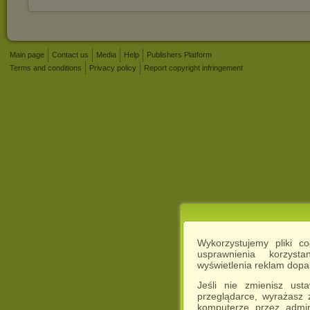
Main page
Contact us
Media
Help
Publishers Platform
Terms and conditions
Privacy policy
Report copyright infringement
Wykorzystujemy pliki c
usprawnienia korzyst
wyświetlenia reklam dop
Jeśli nie zmienisz ust
przeglądarce, wyrażasz
komputerze przez admin