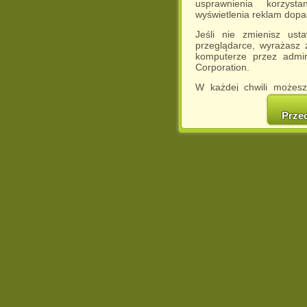
usprawnienia korzyst
wyświetlenia reklam dop
Jeśli nie zmienisz ust
przeglądarce, wyrażasz
komputerze przez admin
Corporation.
W każdej chwili możesz
cookies w swojej przeglą
w naszej Pol
Prze
http://chomikuj.pl/Polity
Jednocześnie informuje
może spowodować ogr
Chomikuj.pl.
W przypadku braku twojej
prosimy o opuszczenie se
Wykorzystanie plików c
(dostosowanie reklam do
działań marketingowych).
Wyrażenie sprzeciwu spo
będzie dopasowana do Tw
wyświetlona przypadkowo
Istnieje możliwość zmian
sposób uniemożliwiając