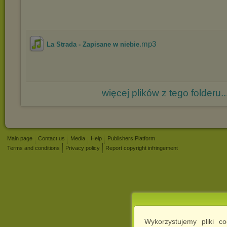
.mp3
La Strada - Zapisane w niebie
więcej plików z tego folderu..
Main page
Contact us
Media
Help
Publishers Platform
Terms and conditions
Privacy policy
Report copyright infringement
Wykorzystujemy pliki c