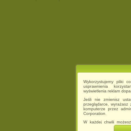
Wykorzystujemy pliki c
usprawnienia korzyst
wyświetlenia reklam dop
Jeśli nie zmienisz ust
przeglądarce, wyrażasz
komputerze przez admin
Corporation.
W każdej chwili możesz
cookies w swojej przeglą