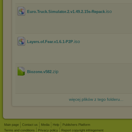
.iso
Euro.Truck.Simulator.2.v1.49.2.15s-Repack
.iso
Layers.of.Fear.v1.6.1-P2P
.zip
Biozone.v582
więcej plików z tego folderu...
Main page
Contact us
Media
Help
Publishers Platform
Terms and conditions
Privacy policy
Report copyright infringement