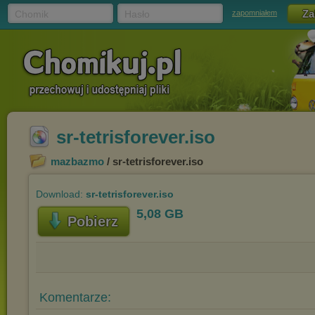
Chomik
Hasło
zapomniałem
sr-tetrisforever.iso
mazbazmo
/ sr-tetrisforever.iso
Download:
sr-tetrisforever.iso
5,08 GB
Pobierz
Komentarze: