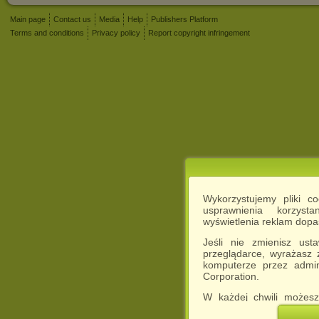
Main page
Contact us
Media
Help
Publishers Platform
Terms and conditions
Privacy policy
Report copyright infringement
Wykorzystujemy pliki c
usprawnienia korzyst
wyświetlenia reklam dop
Jeśli nie zmienisz ust
przeglądarce, wyrażasz
komputerze przez admin
Corporation.
W każdej chwili możesz
cookies w swojej przeglą