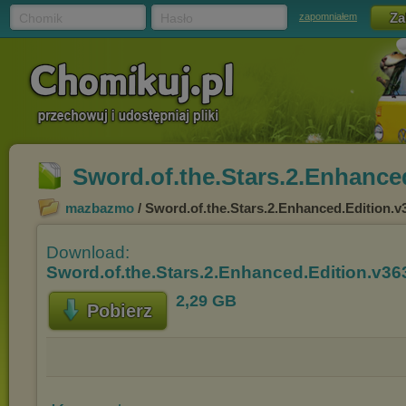
Chomik
Hasło
zapomniałem
Sword.of.the.Stars.2.Enhance
mazbazmo
/ Sword.of.the.Stars.2.Enhanced.Edition.v
Download:
Sword.of.the.Stars.2.Enhanced.Edition.v36
2,29 GB
Pobierz