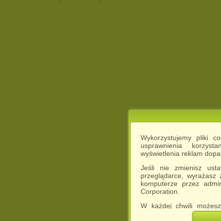
Wykorzystujemy pliki c
usprawnienia korzyst
wyświetlenia reklam dop
Jeśli nie zmienisz ust
przeglądarce, wyrażasz
komputerze przez admin
Corporation.
W każdej chwili możesz
cookies w swojej przeglą