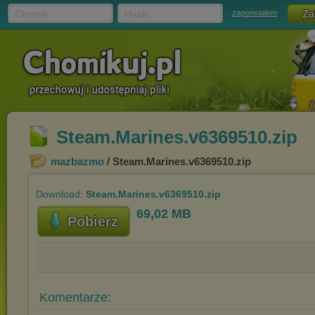
Chomik
Hasło
zapomniałem
Steam.Marines.v6369510.zip
mazbazmo
/ Steam.Marines.v6369510.zip
Download:
Steam.Marines.v6369510.zip
69,02 MB
Pobierz
Komentarze: