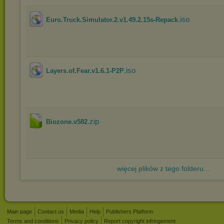
.iso
Euro.Truck.Simulator.2.v1.49.2.15s-Repack
.iso
Layers.of.Fear.v1.6.1-P2P
.zip
Biozone.v582
więcej plików z tego folderu...
Main page
Contact us
Media
Help
Publishers Platform
Terms and conditions
Privacy policy
Report copyright infringement