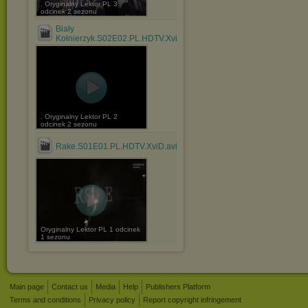
. Oryginalny Lektor PL 3
odcinek 2 sezonu
Biały
Kołnierzyk.S02E02.PL.HDTV.XviD.rmvb
. Oryginalny Lektor PL 2
odcinek 2 sezonu
Rake.S01E01.PL.HDTV.XviD.avi
Oryginalny Lektor PL 1 odcinek
1 sezonu
Main page
Contact us
Media
Help
Publishers Platform
Terms and conditions
Privacy policy
Report copyright infringement