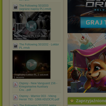
The Following S01E03
(wgrane napisy PL).rmvb
Wgrane Napisy PL 3 odcinek 1
sezonu FBI ...
The Following.S01E02 - Lektor
PL.rmvb
Oryginalny Lektor PL 2 odcinek
1 sezonu
Osprey - New Vanguard 156 -
Kriegsmarine Auxiliary
Cru....pdf
Osprey - Warrior 003 - Viking
Hersir 793 - 1066 AD(OCR).pdf
Zaprzyjaźnion
The.Following.S01E01.lektor