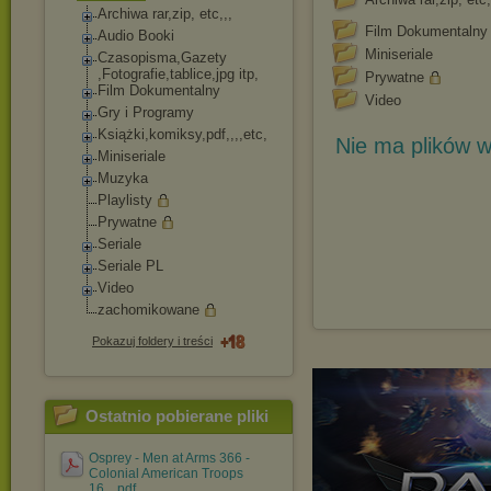
Archiwa rar,zip, etc,,,
Film Dokumentalny
Audio Booki
Miniseriale
Czasopisma,Gazety
,Fotografie,tabli
ce,jpg itp,
Prywatne
Film Dokumentalny
Video
Gry i Programy
Książki,komiksy,p
df,,,,etc,
Nie ma plików w
Miniseriale
Muzyka
Playlisty
Prywatne
Seriale
Seriale PL
Video
zachomikowane
Pokazuj foldery i treści
Ostatnio pobierane pliki
Osprey - Men at Arms 366 -
Colonial American Troops
16....pdf