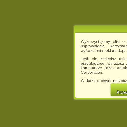
Wykorzystujemy pliki c
usprawnienia korzyst
wyświetlenia reklam dop
Jeśli nie zmienisz ust
przeglądarce, wyrażasz
komputerze przez admin
Corporation.
W każdej chwili możesz
cookies w swojej przeglą
w naszej Pol
Prze
http://chomikuj.pl/Polity
Jednocześnie informuje
może spowodować ogr
Chomikuj.pl.
W przypadku braku twojej
prosimy o opuszczenie se