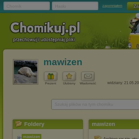
Chomik
Hasło
zapomniałem
mawizen
widziany: 21.05.2
Prezent
Ulubiony
Wiadomość
Szukaj plików na tym chomiku
Foldery
mawizen
mawizen
Archiwa rar,zip, etc,