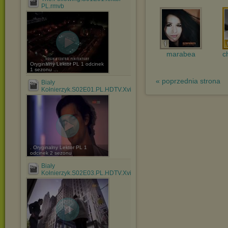
PL.rmvb
marabea
c
Oryginalny Lektor PL 1 odcinek
1 sezonu ...
« poprzednia strona
Biały
Kołnierzyk.S02E01.PL.HDTV.XviD.rmvb
. Oryginalny Lektor PL 1
odcinek 2 sezonu
Biały
Kołnierzyk.S02E03.PL.HDTV.XviD.rmvb