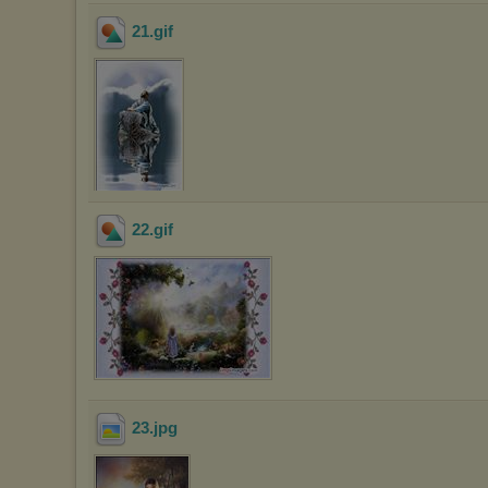
21
.gif
22
.gif
23
.jpg