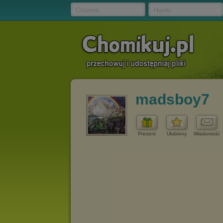
Chomik
Hasło
madsboy7
Prezent
Ulubiony
Wiadomość