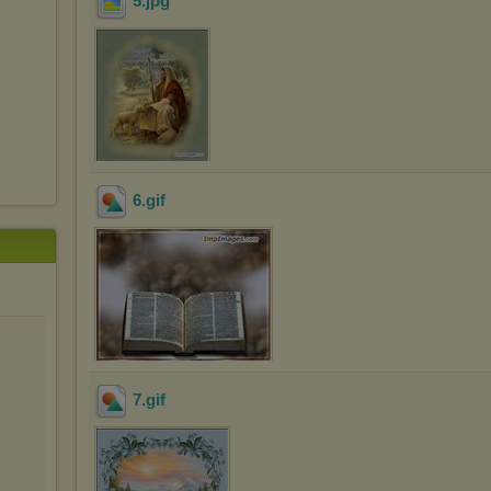
5
.jpg
6
.gif
7
.gif