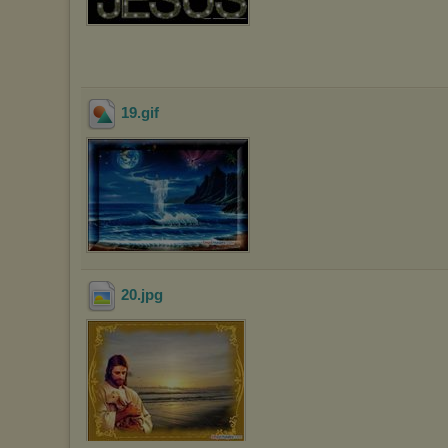
19
.gif
20
.jpg