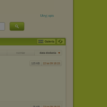
Ukryj opis
Galeria
rozmiar
data dodania
125 KB
22 lut 09 18:15
25 KB
22 lut 09 18:15