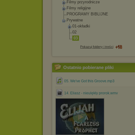
Filmy przyrodnicze
Filmy religijne
PROGRAMY BIBLIJNE
Prywatne
01-okładki
02
03
Pokazuj foldery i treści
Ostatnio pobierane pliki
05. We've Got this Groove.mp3
14. Eliasz - nieulękły prorok.wmv