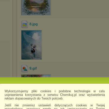
8
.jpg
9
.gif
Wykorzystujemy pliki cookies i podobne technologie w celu
usprawnienia korzystania z serwisu Chomikuj.pl oraz wyświetlenia
reklam dopasowanych do Twoich potrzeb.
Jeśli nie zmienisz ustawień dotyczących cookies w Twojej
przeglądarce, wyrażasz zgodę na ich umieszczanie na Twoim