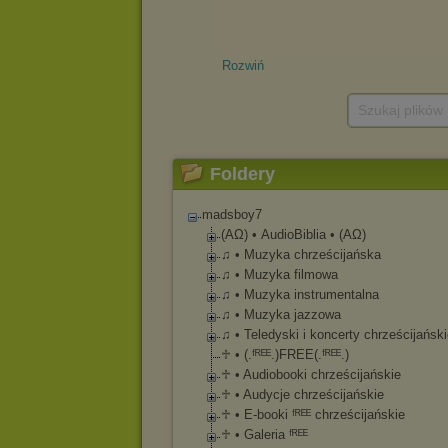
Rozwiń
Szukaj plików
Foldery
madsboy7
(ΑΩ) • AudioBiblia • (ΑΩ)
♫ • Muzyka chrześcijańska
♫ • Muzyka filmowa
♫ • Muzyka instrumentalna
♫ • Muzyka jazzowa
♫ • Teledyski i koncerty chrześcijańsk
♱ • (.ᶠᴿᴱᴱ.)FREE(.ᶠᴿᴱ
ᴱ.)
♱ • Audiobooki chrześcijańskie
♱ • Audycje chrześcijańskie
♱ • E-booki ᶠᴿᴱᴱ chrześcijańskie
♱ • Galeria ᶠᴿᴱᴱ