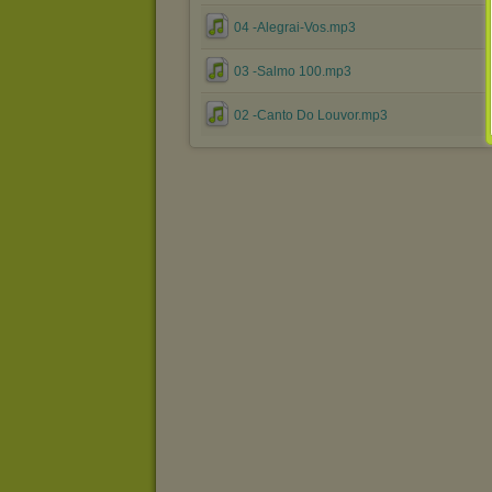
04 -Alegrai-Vos.mp3
03 -Salmo 100.mp3
02 -Canto Do Louvor.mp3