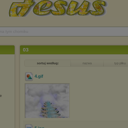
 na tym chomiku
03
sortuj według:
nazwa
typ pliku
4
.gif
ie