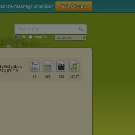
eszcze własnego chomika?
Załóż konto
Nazwa pliku
pliki
chomiki
17953
plików
374,83
GB
60
909
892
16017