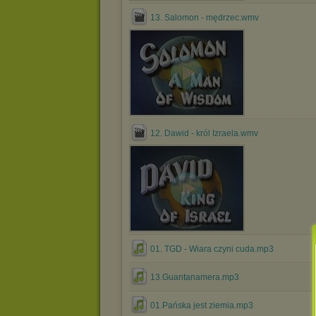
13. Salomon - mędrzec.wmv
12. Dawid - król Izraela.wmv
01. TGD - Wiara czyni cuda.mp3
13.Guantanamera.mp3
01.Pańska jest ziemia.mp3