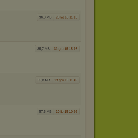
36,8 MB
28 lut 16 11:15
35,7 MB
31 gru 15 15:16
35,8 MB
13 gru 15 11:49
57,5 MB
10 lip 15 10:56