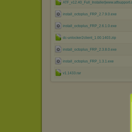
ATF_v12.40_Full_Installer[www.atfsupport.
install_octoplus_FRP_2.7.9.0.exe
install_octoplus_FRP_2.6.1.0.exe
dc-unlocker2client_1.00.1403.zip
install_octoplus_FRP_2.3.8.0.exe
install_octoplus_FRP_1.3.1.exe
v1.1433.rar