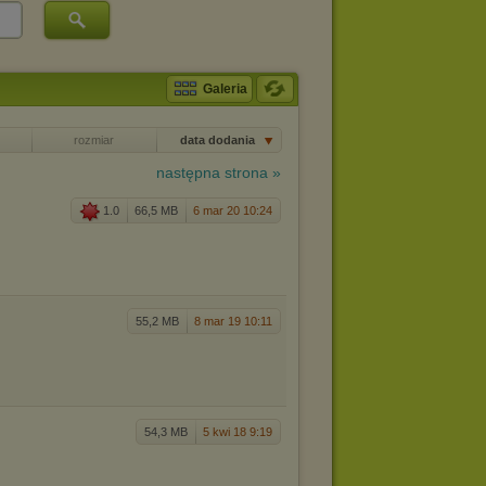
Galeria
rozmiar
data dodania
następna strona »
1.0
66,5 MB
6 mar 20 10:24
55,2 MB
8 mar 19 10:11
54,3 MB
5 kwi 18 9:19