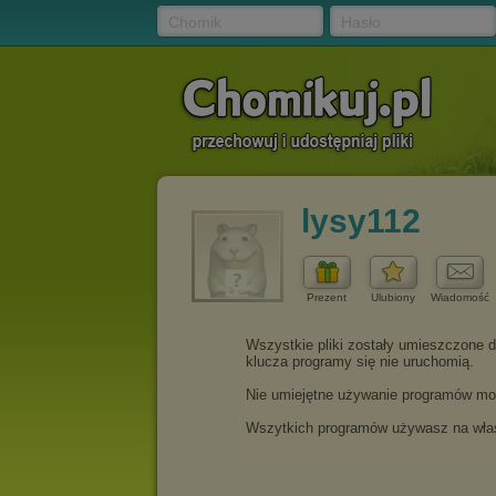
Chomik
Hasło
lysy112
Prezent
Ulubiony
Wiadomość