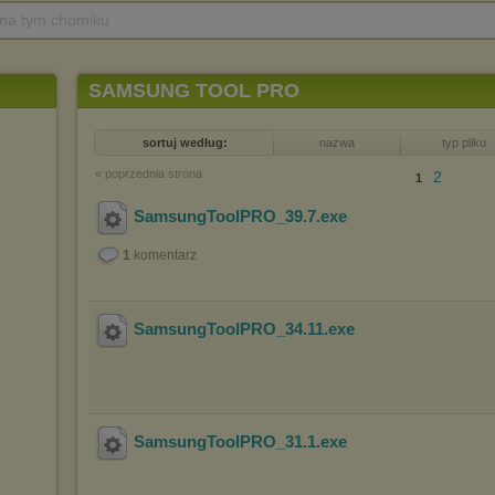
 na tym chomiku
SAMSUNG TOOL PRO
sortuj według:
nazwa
typ pliku
« poprzednia strona
2
1
SamsungToolPRO_39.7
.exe
1
komentarz
SamsungToolPRO_34.11
.exe
SamsungToolPRO_31.1
.exe