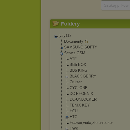
Szukaj plików
Foldery
lysy112
Dokumenty
SAMSUNG SOFTY
Serwis GSM
ATF
BB5 BOX
BB5 KING
BLACK BERRY
Cruiser
CYCLONE
DC-PHOENIX
DC-UNLOCKER
FENIX KEY
HCU
HTC
Huawei,voda,zt
e unlocker
HWK