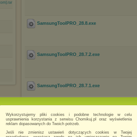
com].rar
SamsungToolPRO_28.8
.exe
SamsungToolPRO_28.7.2
.exe
SamsungToolPRO_28.7.1
.exe
Wykorzystujemy pliki cookies i podobne technologie w celu
SamsungToolPRO_28.7
.exe
usprawnienia korzystania z serwisu Chomikuj.pl oraz wyświetlenia
reklam dopasowanych do Twoich potrzeb.
Jeśli nie zmienisz ustawień dotyczących cookies w Twojej
przeglądarce, wyrażasz zgodę na ich umieszczanie na Twoim