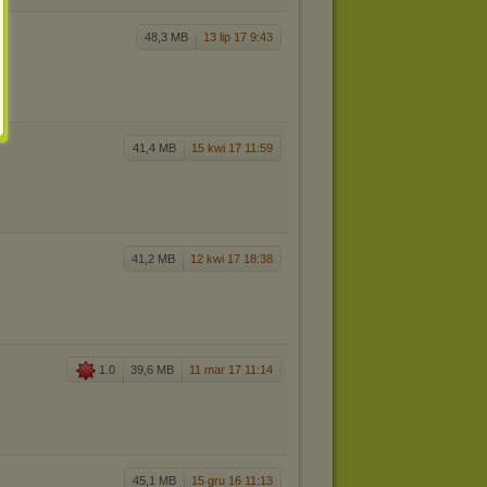
48,3 MB
13 lip 17 9:43
41,4 MB
15 kwi 17 11:59
41,2 MB
12 kwi 17 18:38
1.0
39,6 MB
11 mar 17 11:14
45,1 MB
15 gru 16 11:13