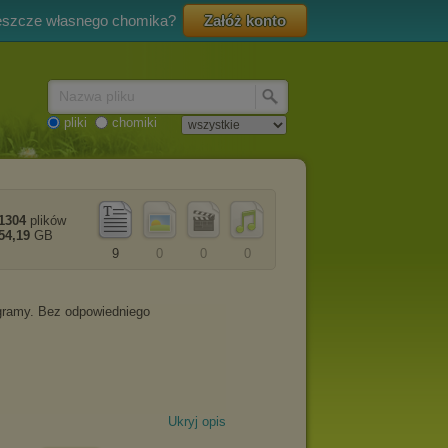
eszcze własnego chomika?
Załóż konto
Nazwa pliku
pliki
chomiki
1304
plików
54,19
GB
9
0
0
0
Ukryj opis