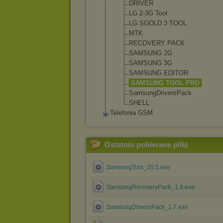
DRIVER
LG 2-3G Tool
LG SGOLD 3 TOOL
MTK
RECOVERY PACK
SAMSUNG 2G
SAMSUNG 3G
SAMSUNG EDITOR
SAMSUNG TOOL PRO
SamsungDriv
ersPack
SHELL
Telefonia GSM
Ostatnio pobierane pliki
SamsungTool_20.5.exe
SamsungRecoveryPack_1.9.exe
SamsungDriversPack_1.7.exe