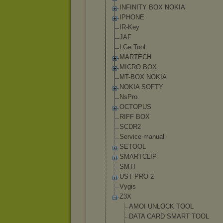
INFINITY BOX NOKIA
IPHONE
IR-Key
JAF
LGe Tool
MARTECH
MICRO BOX
MT-BOX NOKIA
NOKIA SOFTY
NsPro
OCTOPUS
RIFF BOX
SCDR2
Service manual
SETOOL
SMARTCLIP
SMTI
UST PRO 2
Vygis
Z3X
AMOI UNLOCK TOOL
DATA CARD SMART TOOL