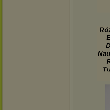
Róż
B
D
Nau
R
Tu