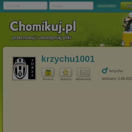
Chomik
Hasło
zapomniałem
krzychu1001
krzychu
widziany: 3.08.20
Prezent
Ulubiony
Wiadomość