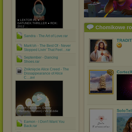
● LEKTOR PL ●
GATUNEK:THRILLER ● ROK:
Chomikowe r
2012 ...
Sandra - The Art of Love.rar
TRADIT
Mark'oh - The Best Of - Never
Stopped Livin' That Feel....rar
September - Dancing
Shoes.rar
Zniknięcie Alice Creed - The
Cortez
Dissappearance of Alice
C....avi
Dwóch mężczyzn, Danny
SoloTe
(Martin Compston) i Vic (Eddie
...
Eamon - I Don't Want You
Back.rar