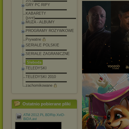
2011▬▬▬▬▬▬▬▬▬
GRY PC RIPY
▬▬▬▬▬▬▬▬▬▬▬
KABARETY
(juve)▬▬▬▬▬▬▬▬▬▬▬
MUZA - ALBUMY
▬▬▬▬▬▬▬▬▬▬▬
PROGRAMY ROZYWKOWE
▬▬▬▬▬▬▬▬▬▬▬
Prywatne
SERIALE POLSKIE
▬▬▬▬▬▬▬▬▬▬▬
SERIALE ZAGRANICZNE
▬▬▬▬▬▬▬▬▬▬▬
Sleboda
TELEDYSKI
▬▬▬▬▬▬▬▬▬▬▬
TELEDYSKI 2010
▬▬▬▬▬▬▬▬▬▬▬
zachomikowane
Ostatnio pobierane pliki
ATM 2012.PL.BDRip.XviD-
BiDA.avi