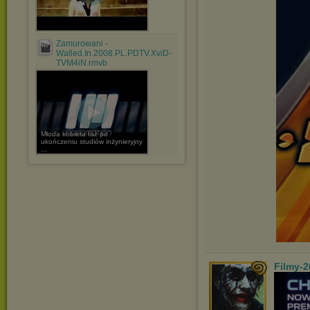
Zamurowani -
Walled.In.2008.PL.PDTV.XviD-
TVM4iN.rmvb
Młoda kobieta tuż po
ukończeniu studiów inżynieryjny
...
Filmy-2