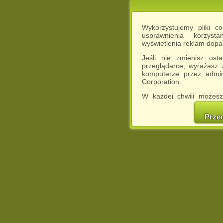
Wykorzystujemy pliki c
usprawnienia korzyst
wyświetlenia reklam dop
Jeśli nie zmienisz ust
przeglądarce, wyrażasz
komputerze przez admin
Corporation.
W każdej chwili możesz
cookies w swojej przeglą
w naszej Pol
Prze
http://chomikuj.pl/Polity
Jednocześnie informuje
może spowodować ogr
Chomikuj.pl.
W przypadku braku twojej
prosimy o opuszczenie se
Wykorzystanie plików c
(dostosowanie reklam do
działań marketingowych).
Wyrażenie sprzeciwu spo