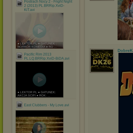
Postrach Nocy 2 - Fright Night
2 (2013) PL.BRRip.XviD-
KiT.avi
● LEKTOR PL ● GATUNEK :
HORROR KOMEDIA ● RO ...
DobreK
Pacific Rim 2013
PL.LQ.BRRip.XviD-BiDA.avi
● LEKTOR PL ● GATUNEK:
AKCJA SCIFI ● ROK: ...
East Clubbers - My Love.avi