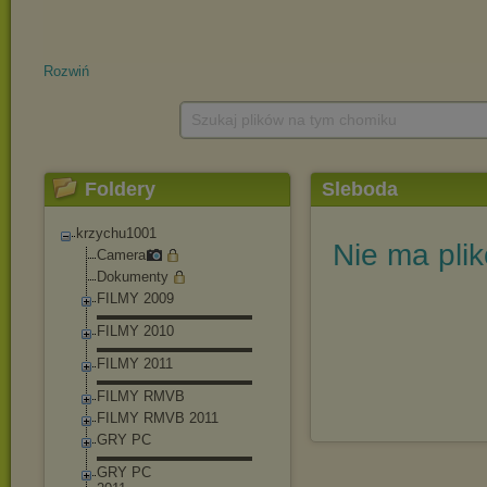
Rozwiń
Szukaj plików na tym chomiku
Foldery
Sleboda
krzychu1001
Nie ma pli
Camera
Dokumenty
FILMY 2009
▬▬▬▬▬▬▬▬▬▬▬
FILMY 2010
▬▬▬▬▬▬▬▬▬▬▬
FILMY 2011
▬▬▬▬▬▬▬▬▬▬▬
FILMY RMVB
FILMY RMVB 2011
GRY PC
▬▬▬▬▬▬▬▬▬▬▬
GRY PC