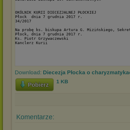
Download:
Diecezja Płocka o charyzmatykac
1 KB
Pobierz
Komentarze: