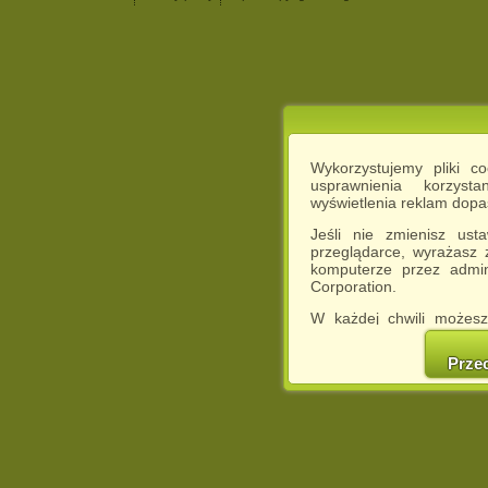
Wykorzystujemy pliki c
usprawnienia korzyst
wyświetlenia reklam dop
Jeśli nie zmienisz ust
przeglądarce, wyrażasz
komputerze przez admin
Corporation.
W każdej chwili możesz
cookies w swojej przeglą
w naszej Pol
Prze
http://chomikuj.pl/Polity
Jednocześnie informuje
może spowodować ogr
Chomikuj.pl.
W przypadku braku twojej
prosimy o opuszczenie se