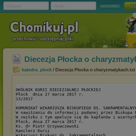
Chomik
Hasło
zapomniałem
Diecezja Płocka o charyzmaty
katedra_plock
/ Diecezja Płocka o charyzmatykach.txt