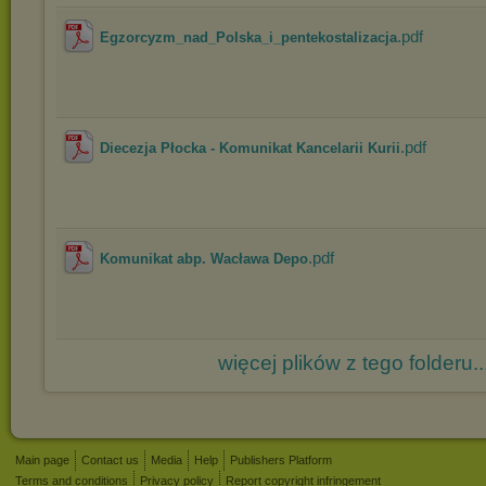
.pdf
Egzorcyzm_nad_Polska_i_pentekostalizacja
.pdf
Diecezja Płocka - Komunikat Kancelarii Kurii
.pdf
Komunikat abp. Wacława Depo
więcej plików z tego folderu..
Main page
Contact us
Media
Help
Publishers Platform
Terms and conditions
Privacy policy
Report copyright infringement