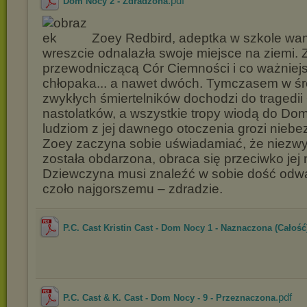
.pdf
Dom Nocy 2 - Zdradzona
Zoey Redbird, adeptka w szkole wam
wreszcie odnalazła swoje miejsce na ziemi. 
przewodniczącą Cór Ciemności i co ważniej
chłopaka... a nawet dwóch. Tymczasem w ś
zwykłych śmiertelników dochodzi do tragedii −
nastolatków, a wszystkie tropy wiodą do Do
ludziom z jej dawnego otoczenia grozi nieb
Zoey zaczyna sobie uświadamiać, że niezwy
została obdarzona, obraca się przeciwko jej 
Dziewczyna musi znaleźć w sobie dość odwa
czoło najgorszemu – zdradzie.
P.C. Cast Kristin Cast - Dom Nocy 1 - Naznaczona (Całość
.pdf
P.C. Cast & K. Cast - Dom Nocy - 9 - Przeznaczona