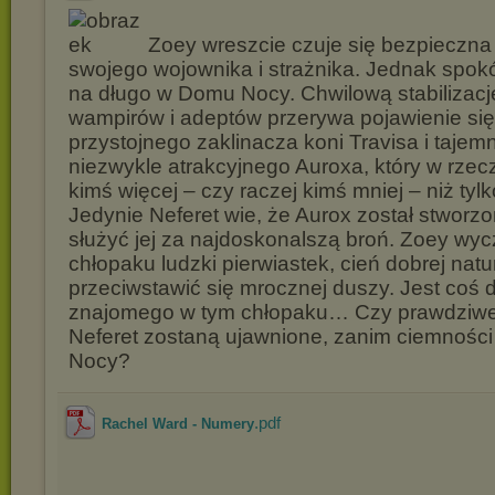
Zoey wreszcie czuje się bezpieczna
swojego wojownika i strażnika. Jednak spokó
na długo w Domu Nocy. Chwilową stabilizacj
wampirów i adeptów przerywa pojawienie się 
przystojnego zaklinacza koni Travisa i tajem
niezwykle atrakcyjnego Auroxa, który w rzecz
kimś więcej – czy raczej kimś mniej – niż tyl
Jedynie Neferet wie, że Aurox został stworzo
służyć jej za najdoskonalszą broń. Zoey wy
chłopaku ludzki pierwiastek, cień dobrej natu
przeciwstawić się mrocznej duszy. Jest coś 
znajomego w tym chłopaku… Czy prawdziwe
Neferet zostaną ujawnione, zanim ciemności
Nocy?
.pdf
Rachel Ward - Numery