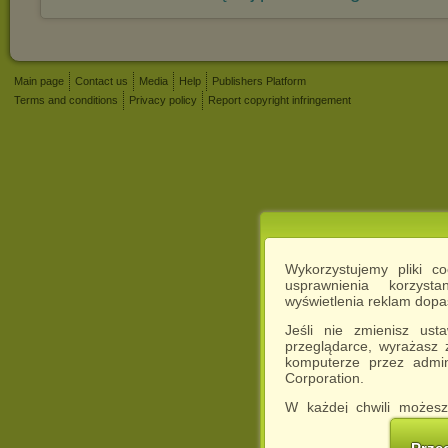
Main page
Contact us
Media
Help
Publishers Platform
Terms and conditions
Privacy policy
Report copyright infringement
Wykorzystujemy pliki c
usprawnienia korzyst
wyświetlenia reklam dop
Jeśli nie zmienisz ust
przeglądarce, wyrażasz
komputerze przez admin
Corporation.
W każdej chwili możesz
cookies w swojej przeglą
w naszej Pol