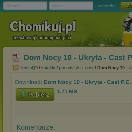
Chomik
Hasło
zapomniałem
Dom Nocy 10 - Ukryta - Cast P.
kasiaQ9
/
książki
/
p.c cast & k. cast
/ Dom Nocy 10 - Uk
Download:
Dom Nocy 10 - Ukryta - Cast P.C. 
1,71 MB
Pobierz
Komentarze: