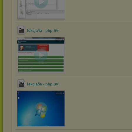
.avi
lekcja4a - php
.avi
lekcja5a - php