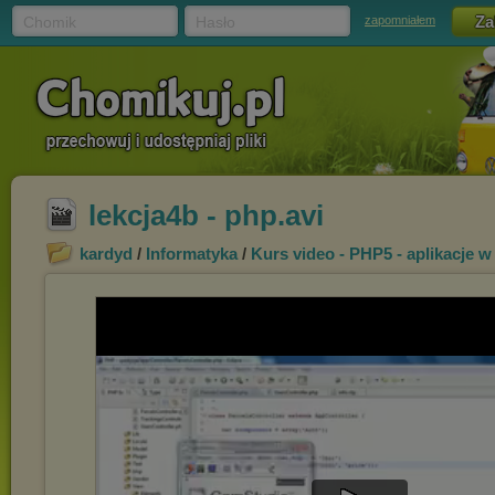
Chomik
Hasło
zapomniałem
lekcja4b - php.avi
kardyd
/
Informatyka
/
Kurs video - PHP5 - aplikacje