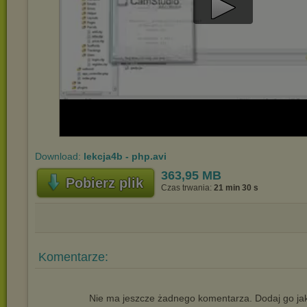
Play
Video
Download:
lekcja4b - php.avi
363,95 MB
Pobierz plik
Czas trwania:
21 min 30 s
Komentarze:
Nie ma jeszcze żadnego komentarza. Dodaj go jak