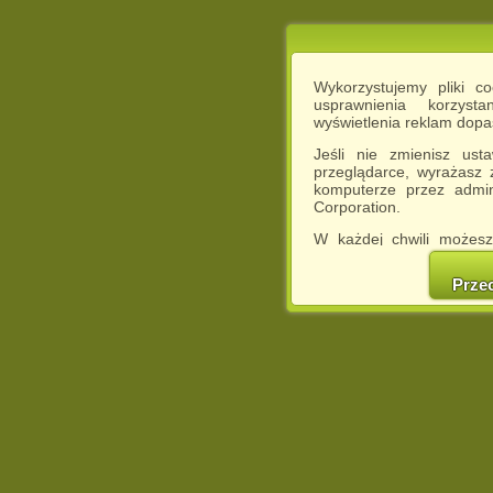
Wykorzystujemy pliki c
usprawnienia korzyst
wyświetlenia reklam dop
Jeśli nie zmienisz ust
przeglądarce, wyrażasz
komputerze przez admin
Corporation.
W każdej chwili możesz
cookies w swojej przeglą
w naszej Pol
Prze
http://chomikuj.pl/Polity
Jednocześnie informuje
może spowodować ogr
Chomikuj.pl.
W przypadku braku twojej
prosimy o opuszczenie se
Wykorzystanie plików c
(dostosowanie reklam do
działań marketingowych).