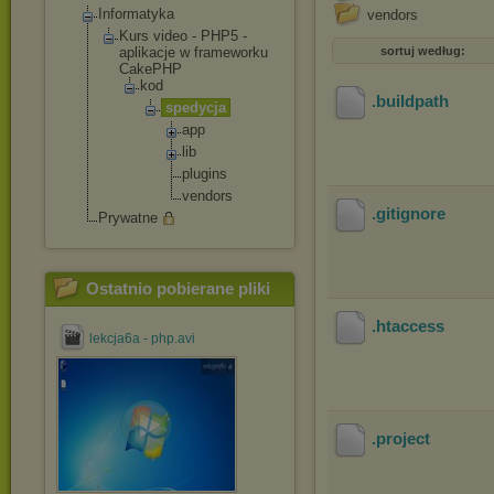
Informatyka
vendors
Kurs video - PHP5 -
aplikacje w frameworku
sortuj według:
CakePHP
kod
.buildpath
spedycja
app
lib
plugi
ns
vendo
rs
.gitignore
Prywatne
Ostatnio pobierane pliki
.htaccess
lekcja6a - php.avi
.project