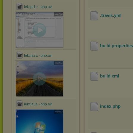
lekcja1b - php.avi
.travis
.yml
build
.propertie
lekcja2a - php.avi
build
.xml
lekcja3a - php.avi
index
.php