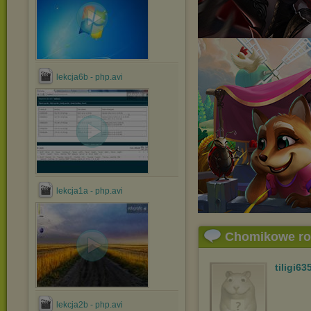
lekcja6b - php.avi
lekcja1a - php.avi
Chomikowe r
tiligi63
lekcja2b - php.avi