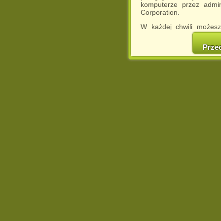
komputerze przez admin
Corporation.
W każdej chwili możesz
cookies w swojej przeglą
w naszej Pol
Prze
http://chomikuj.pl/Polity
Jednocześnie informuje
może spowodować ogr
Chomikuj.pl.
W przypadku braku twojej
prosimy o opuszczenie se
Wykorzystanie plików c
(dostosowanie reklam do
działań marketingowych).
Wyrażenie sprzeciwu spo
będzie dopasowana do Tw
wyświetlona przypadkowo
Istnieje możliwość zmian
sposób uniemożliwiając
urządzeniu końcowym. M
dokonując odpowiednich
internetowej.