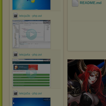
README
.md
lekcja3b - php.avi
lekcja4a - php.avi
lekcja5a - php.avi