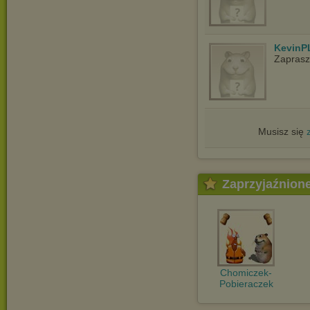
KevinP
Zapras
Musisz się
Zaprzyjaźnion
Chomiczek-
Pobieraczek