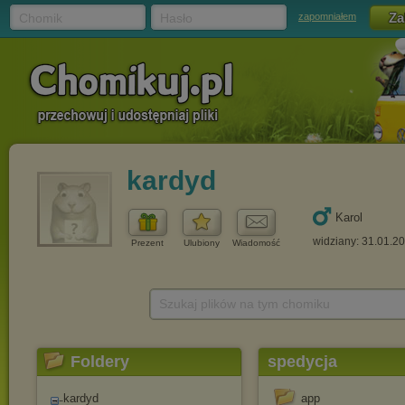
Chomik
Hasło
zapomniałem
kardyd
Karol
widziany: 31.01.2
Prezent
Ulubiony
Wiadomość
Szukaj plików na tym chomiku
Foldery
spedycja
kardyd
app