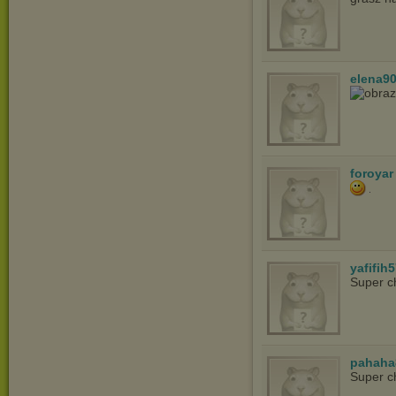
elena9
foroyar
yafifih
Super c
pahaha
Super c