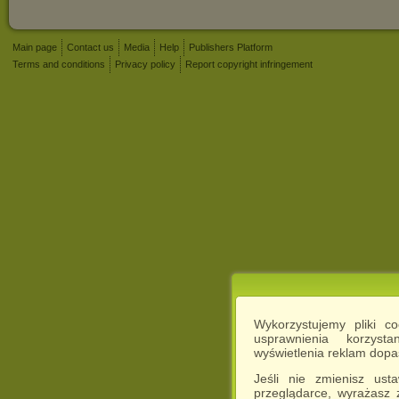
Main page
Contact us
Media
Help
Publishers Platform
Terms and conditions
Privacy policy
Report copyright infringement
Wykorzystujemy pliki c
usprawnienia korzyst
wyświetlenia reklam dop
Jeśli nie zmienisz ust
przeglądarce, wyrażasz