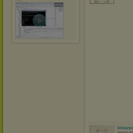
kiniar
grasz n