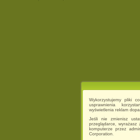
Wykorzystujemy pliki c
usprawnienia korzyst
wyświetlenia reklam dop
Jeśli nie zmienisz ust
przeglądarce, wyrażasz
komputerze przez admin
Corporation.