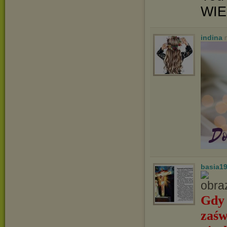
WIE
indina
basia1
Gdy 
zaśw