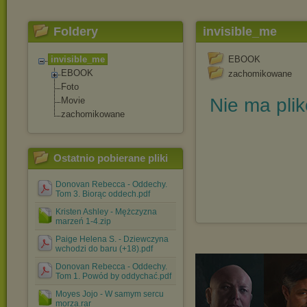
Foldery
invisible_me
invisible_me
EBOOK
EBOOK
zachomikowane
Foto
Nie ma pli
Movie
zachomikowane
Ostatnio pobierane pliki
Donovan Rebecca - Oddechy.
Tom 3. Biorąc oddech.pdf
Kristen Ashley - Mężczyzna
marzeń 1-4.zip
Paige Helena S. - Dziewczyna
wchodzi do baru (+18).pdf
Donovan Rebecca - Oddechy.
Tom 1. Powód by oddychać.pdf
Moyes Jojo - W samym sercu
morza.rar