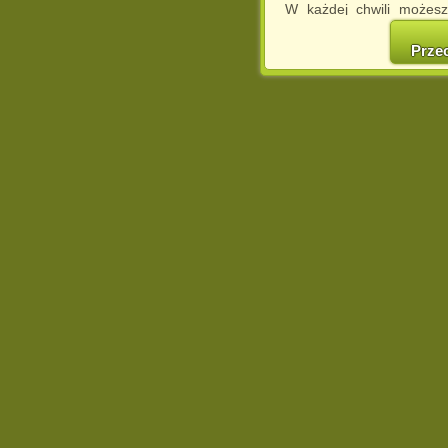
W każdej chwili możesz
cookies w swojej przeglą
w naszej Pol
Prze
http://chomikuj.pl/Polity
Jednocześnie informuje
może spowodować ogr
Chomikuj.pl.
W przypadku braku twojej
prosimy o opuszczenie se
Wykorzystanie plików c
(dostosowanie reklam do
działań marketingowych).
Wyrażenie sprzeciwu spo
będzie dopasowana do Tw
wyświetlona przypadkowo
Istnieje możliwość zmian
sposób uniemożliwiając
urządzeniu końcowym. M
dokonując odpowiednich
internetowej.
Pełną informację na 
http://chomikuj.pl/Polity