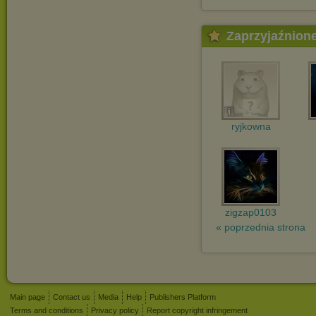
Zaprzyjaźnion
ryjkowna
zigzap0103
« poprzednia strona
Main page
Contact us
Media
Help
Publishers Platform
Terms and conditions
Privacy policy
Report copyright infringement