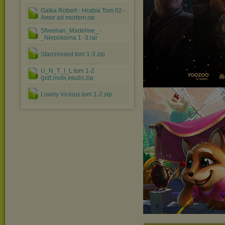
Galka Robert - Hrabia Tom 02 -
Amor ad mortem.rar
Sheehan_Madeline_ -
_Niepokorna 1 -3.rar
Starcrossed tom 1-3.zip
U_N_T_I_L tom 1-2
(pdf,mobi,epub).zip
Lovely Vicious tom 1-2.zip