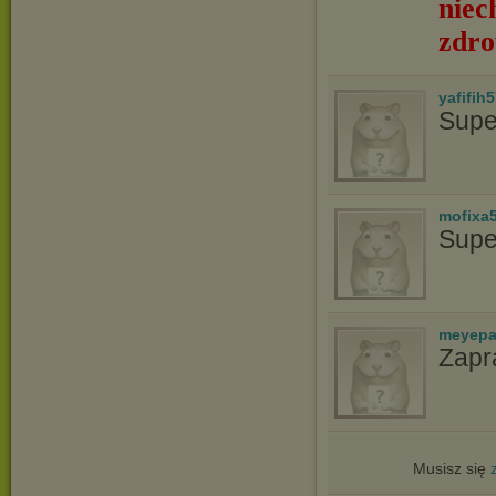
niec
zdro
yafifih
Supe
mofixa
Supe
meyepa
Zapr
Musisz się