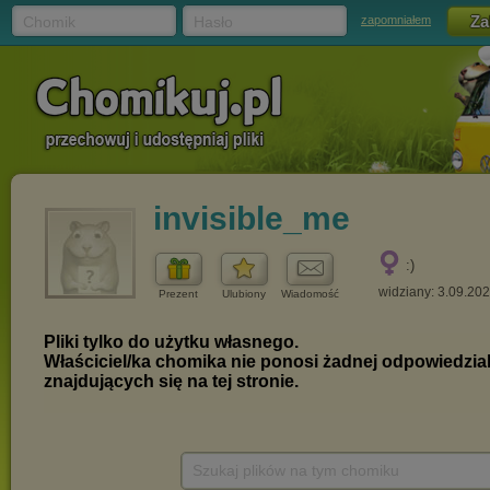
Chomik
Hasło
zapomniałem
invisible_me
:)
widziany: 3.09.20
Prezent
Ulubiony
Wiadomość
Szukaj plików na tym chomiku