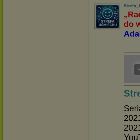
Strefa
„Rad
do w
Adal
Str
Seri
202
202
YouT