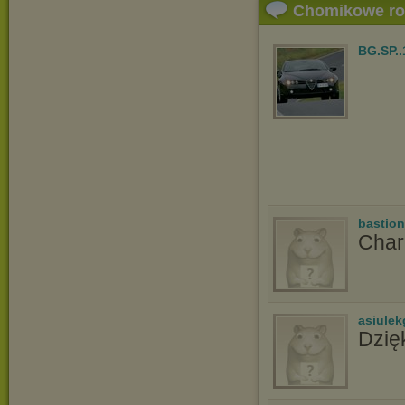
Chomikowe r
BG.SP..
bastio
Charl
asiulek
Dzię