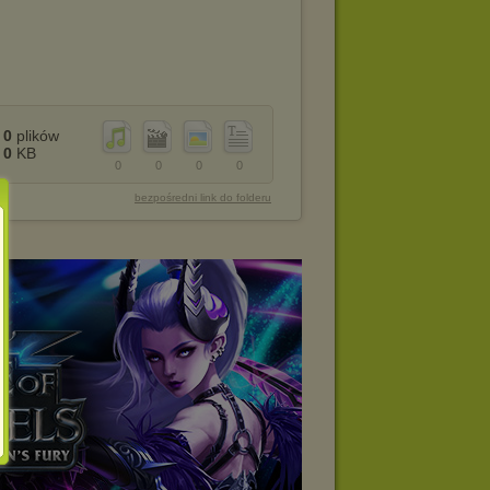
0
plików
0
KB
0
0
0
0
bezpośredni link do folderu