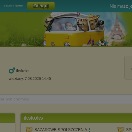
Nie masz j
zapomniałem
ikskoks
widziany: 7.08.2026 14:45
 na tym chomiku
ikskoks
BAZAROWE SPOLSZCZENIA
SP