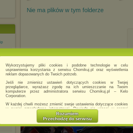
Nie ma plików w tym folderze
ip
-
Wykorzystujemy pliki cookies i podobne technologie w celu
usprawnienia korzystania z serwisu Chomikuj.pl oraz wyświetlenia
reklam dopasowanych do Twoich potrzeb.
zip
Jeśli nie zmienisz ustawień dotyczących cookies w Twojej
przeglądarce, wyrażasz zgodę na ich umieszczanie na Twoim
azarowe
komputerze przez administratora serwisu Chomikuj.pl – Kelo
Corporation.
arowe
W każdej chwili możesz zmienić swoje ustawienia dotyczące cookies
w swojej przeglądarce internetowej. Dowiedz się więcej w naszej
nie
Polityce Prywatności -
http://chomikuj.pl/PolitykaPrywatnosci.aspx
.
Rozumiem
Przechodzę do serwisu
Jednocześnie informujemy że zmiana ustawień przeglądarki może
spowodować ograniczenie korzystania ze strony Chomikuj.pl.