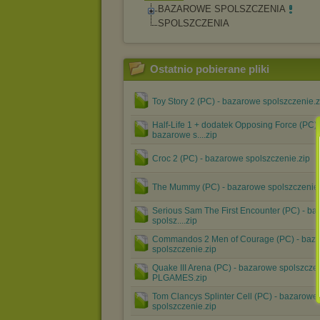
BAZAROWE SPOLSZCZENIA
SPOLSZCZENIA
Ostatnio pobierane pliki
Toy Story 2 (PC) - bazarowe spolszczenie.z
Half-Life 1 + dodatek Opposing Force (PC) 
bazarowe s....zip
Croc 2 (PC) - bazarowe spolszczenie.zip
The Mummy (PC) - bazarowe spolszczenie.
Serious Sam The First Encounter (PC) - b
spolsz....zip
Commandos 2 Men of Courage (PC) - baz
spolszczenie.zip
Quake III Arena (PC) - bazarowe spolszcze
PLGAMES.zip
Tom Clancys Splinter Cell (PC) - bazarowe
spolszczenie.zip