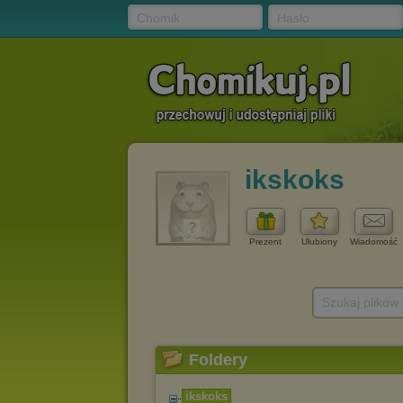
Chomik
Hasło
ikskoks
Prezent
Ulubiony
Wiadomość
Szukaj plików
Foldery
ikskoks