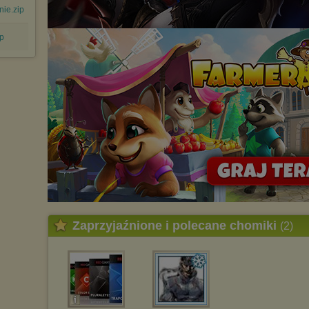
W przypadku braku twojej zgody na akceptację cookies niestety
nie.zip
prosimy o opuszczenie serwisu chomikuj.pl.
Wykorzystanie plików cookies
przez
Zaufanych Partnerów
ip
(dostosowanie reklam do Twoich potrzeb, analiza skuteczności działań
marketingowych).
Wyrażenie sprzeciwu spowoduje, że wyświetlana Ci reklama nie
będzie dopasowana do Twoich preferencji, a będzie to reklama
wyświetlona przypadkowo.
Istnieje możliwość zmiany ustawień przeglądarki internetowej w
sposób uniemożliwiający przechowywanie plików cookies na
urządzeniu końcowym. Można również usunąć pliki cookies,
dokonując odpowiednich zmian w ustawieniach przeglądarki
internetowej.
Pełną informację na ten temat znajdziesz pod adresem
http://chomikuj.pl/PolitykaPrywatnosci.aspx
.
Zaprzyjaźnione i polecane chomiki
(2)