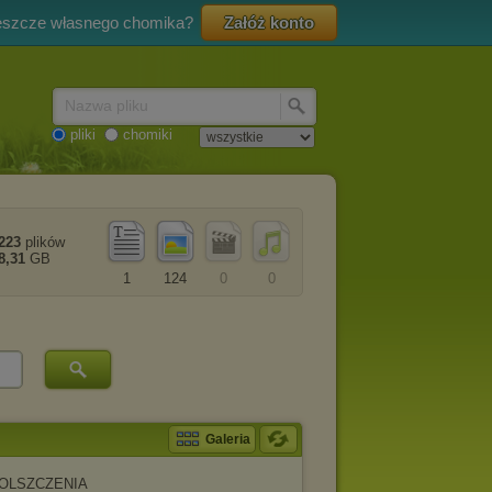
eszcze własnego chomika?
Załóż konto
Nazwa pliku
pliki
chomiki
223
plików
8,31
GB
1
124
0
0
Galeria
OLSZCZENIA