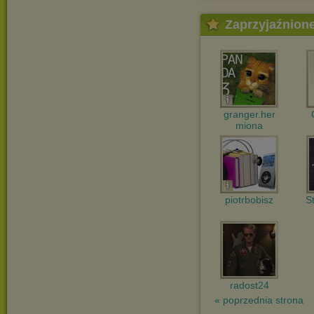
Zaprzyjaźnion
granger.her
miona
piotrbobisz
S
radost24
« poprzednia strona