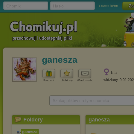
Chomik
Hasło
zapomniałem
ganesza
Ela
widziany: 9.01.20
Prezent
Ulubiony
Wiadomość
Szukaj plików na tym chomiku
Foldery
ganesza
ganesza