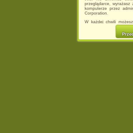
przeglądarce, wyrażasz
komputerze przez admin
Corporation.
W każdej chwili możesz
cookies w swojej przeglą
w naszej Pol
Prze
http://chomikuj.pl/Polity
Jednocześnie informuje
może spowodować ogr
Chomikuj.pl.
W przypadku braku twojej
prosimy o opuszczenie se
Wykorzystanie plików c
(dostosowanie reklam do
działań marketingowych).
Wyrażenie sprzeciwu spo
będzie dopasowana do Tw
wyświetlona przypadkowo
Istnieje możliwość zmian
sposób uniemożliwiając
urządzeniu końcowym. M
dokonując odpowiednich
internetowej.