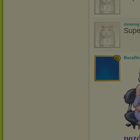
rivavo
Supe
BazaRe
pozd