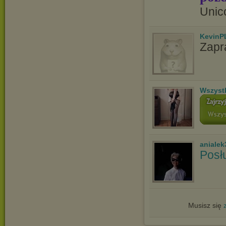
Unic
KevinP
Zapr
Wszyst
anialek
Posł
Musisz się