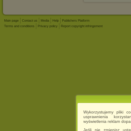
Main page
Contact us
Media
Help
Publishers Platform
Terms and conditions
Privacy policy
Report copyright infringement
Wykorzystujemy pliki c
usprawnienia korzyst
wyświetlenia reklam dop
Jeśli nie zmienisz ust