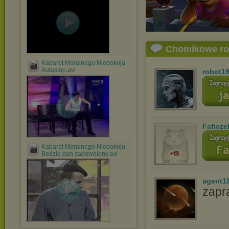
Chomikowe r
Kabaret Moralnego Niepokoju -
Autostop.avi
robot1
Faficze
Kabaret Moralnego Niepokoju -
Bedzie pan zadowolony.avi
agent1
zapr