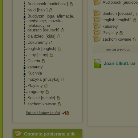
Audiobook [audiobo
Audiobook [audiobook]
bajki [bajki]
deutsch [deutsch]
Buddyzm, joga, afirmacje,
english [english]
medytacje, muzyka
relaksacyjna
kabarety
deutsch [deutsch]
Playlisty
dla dzieci [kids]
zachomikowane
Dokumenty
english [english]
sortuj według:
filmy [filmy]
Galeria
Joan Elliott
.rar
kabarety
Kuchnia
muzyka [muzyka]
Playlisty
programy
Seriale [seriale]
zachomikowane
Pokazuj foldery i treści
Ostatnio pobierane pliki