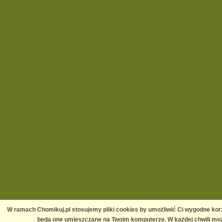
W ramach Chomikuj.pl stosujemy pliki cookies by umożliwić Ci wygodne korz
będą one umieszczane na Twoim komputerze. W każdej chwili moż