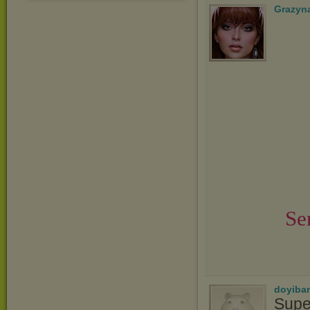
Grazyn
Se
doyiba
Supe