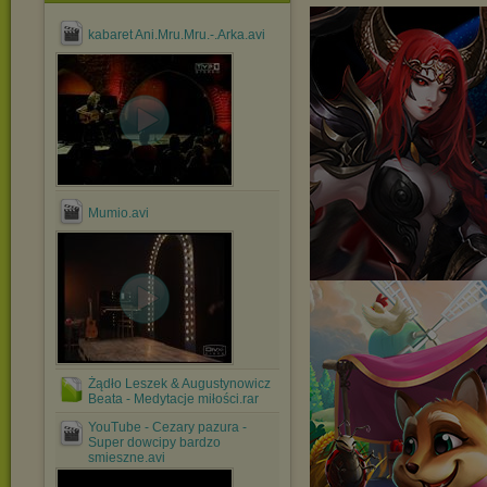
kabaret Ani.Mru.Mru.-.Arka.avi
Mumio.avi
Żądło Leszek & Augustynowicz
Beata - Medytacje miłości.rar
YouTube - Cezary pazura -
Super dowcipy bardzo
smieszne.avi