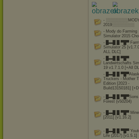
- ░░░░░░░░MOD
2019░░░░░░░░
- Mody do Farming
Simulator 2015 Cho
- █▬█ █ ▀█▀ Farm
Simulator 25 [v1.7.0
ALL DLC]
- █▬█ █ ▀█▀
Landwirtschafts Sim
19 v1.7.1.0 [+All D
- █▬█ █ ▀█▀Alask
Truckers - Mother 
Edition [2023 -
Build13150181] [+
- █▬█ █ ▀█▀Sons 
Forest (v50204)
- █▬█ █ ▀█▀ Minec
[2011] [v1.16.2]
- █▬█ █ ▀█▀ Yout
Life (2017) [v1.5.1]