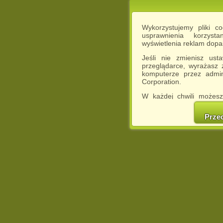
Wykorzystujemy pliki c
usprawnienia korzyst
wyświetlenia reklam dop
Jeśli nie zmienisz ust
przeglądarce, wyrażasz
komputerze przez admin
Corporation.
W każdej chwili możesz
cookies w swojej przeglą
w naszej Pol
Prze
http://chomikuj.pl/Polity
Jednocześnie informuje
może spowodować ogr
Chomikuj.pl.
W przypadku braku twojej
prosimy o opuszczenie se
Wykorzystanie plików c
(dostosowanie reklam do
działań marketingowych).
Wyrażenie sprzeciwu spo