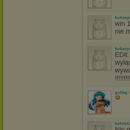
kubasp
win 
nie 
kubasp
EDit.
wyłą
wywa
!!!!!!!!
gullag
kufelek
Nic n