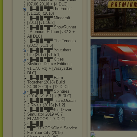
[07.08.2019] + [4 DLC]
- █▬█ █ ▀█▀The Forest
[v1.12b] (2018)
- █▬█ █ ▀█▀ Minecraft
[2011] [v1.16.2]
- █▬█ █ ▀█▀ SnowRunner
- Premium Edition [v32.3 +
All DLC]
- █▬█ █ ▀█▀ The Tenants
(2021) [v1.1.5]
- █▬█ █ ▀█▀ Youtubers
Life (2017) [v1.5.1]
- █▬█ █ ▀█▀ Cities
Skylines Deluxe Edition [
v1.17.0.F3] + [Wszystkie
DLC]
- █▬█ █ ▀█▀ Farm
Together (2018) Build
24.08.2020] + [12 DLC]
- █▬█ █ ▀█▀ Spintires
(2014) [v1.6.1] + [5 DLC]
- █▬█ █ ▀█▀ TransOcean
2 Rivals (2016) [v1.2]
- █▬█ █ ▀█▀Bus Driver
Simulator 2019 v6.7
ELAMIGOS [+7 DLC]
- █▬█ █
▀█▀CITYCONOMY Service
For Your City (2015)