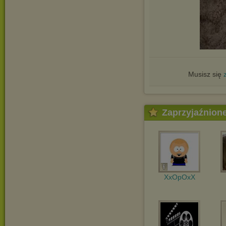
Musisz się
Zaprzyjaźnion
XxOpOxX