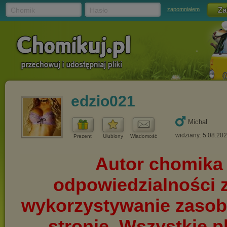
Chomik
Hasło
zapomniałem
edzio021
Michał
widziany: 5.08.20
Prezent
Ulubiony
Wiadomość