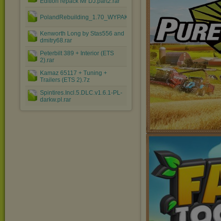
Edition repack Mr DJ.part2.rar
PolandRebuilding_1.70_WYPAKUJ.rar
Kenworth Long by Stas556 and
dmitry68.rar
Peterbilt 389 + Interior (ETS
2).rar
Kamaz 65117 + Tuning +
Trailers (ETS 2).7z
Spintires.Incl.5.DLC.v1.6.1-PL-
darkw.pl.rar