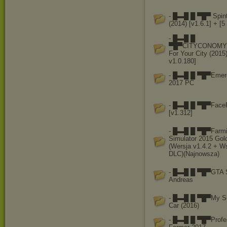
- █▬█ █ ▀█▀ Spint
(2014) [v1.6.1] + [
- █▬█ █
▀█▀CITYCONOMY 
For Your City (2015
v1.0.180]
- █▬█ █ ▀█▀Emer
2017 PC
- █▬█ █ ▀█▀FaceR
[v1.312]
- █▬█ █ ▀█▀Farm
Simulator 2015 Gold
(Wersja v1.4.2 + W
DLC)(Najnowsza)
- █▬█ █ ▀█▀GTA 
Andreas
- █▬█ █ ▀█▀My 
Car (2016)
- █▬█ █ ▀█▀Profes