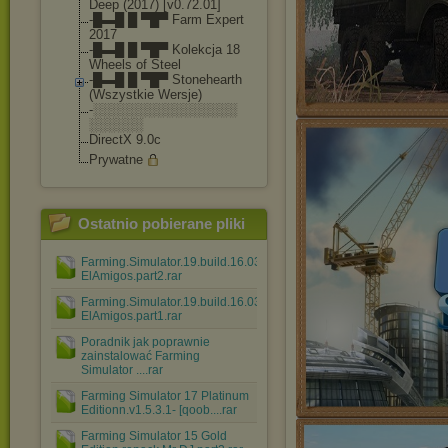
Deep (2017) [v0.72.01]
-█▬█ █ ▀█▀ Farm Expert
2017
-█▬█ █ ▀█▀ Kolekcja 18
Wheels of Steel
-█▬█ █ ▀█▀ Stonehearth
(Wszystkie Wersje)
-░░░░░░░░░░░░░░░░
░░░░░░
DirectX 9.0c
Prywatne
Ostatnio pobierane pliki
Farming.Simulator.19.build.16.03.2021-
ElAmigos.part2.rar
Farming.Simulator.19.build.16.03.2021-
ElAmigos.part1.rar
Poradnik jak poprawnie
zainstalować Farming
Simulator ....rar
Farming Simulator 17 Platinum
Editionn.v1.5.3.1- [qoob....rar
Farming Simulator 15 Gold