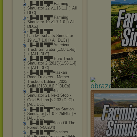
- █▬█ █ ▀█▀ Farming
Simulator 22 v1.13.1.1 [+All
DLC]
- █▬█ █ ▀█▀ Farming
Simulator 19 v1.7.1.0 [+All
DLCs]
- █▬█ █ ▀█▀
Landwirtschafts Simulator
19 v1.7.1.0 [+All DLCs]
- █▬█ █ ▀█▀ American
Truck Simulator [1.58.1.4s]
+ [ALL DLC]
- █▬█ █ ▀█▀ Euro Truck
Simulator 2 (2013)[1.58.1.4]
+ [ALL DLC]
- █▬█ █ ▀█▀Alaskan
Road Truckers - Mother
Truckers Edition [2023 -
Build13150181] [+DLCs]
- █▬█ █ ▀█▀Bus
Simulator 21 Next Stop -
Gold Edition [v2.33+DLC]+
[ALL DLC]
- █▬█ █ ▀█▀Gas Station
Simulator [v1.0.2.25849s] +
[ALL DLC]
- █▬█ █ ▀█▀Sons Of The
Forest (v50204)
- █▬█ █ ▀█▀Spintires
MudRunner American Wilds