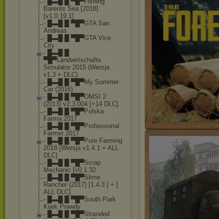
- █▬█ █ ▀█▀Fishing
Barents Sea [2018]
[v1.0.19.1]
- █▬█ █ ▀█▀GTA San
Andreas
- █▬█ █ ▀█▀GTA Vice
City
- █▬█ █
▀█▀Landwirtschaft
s
Simulator 2015 (Wersja
v1.3 + DLC)
- █▬█ █ ▀█▀My Summer
Car (2016)
- █▬█ █ ▀█▀OMSI 2
(2013) v2.3.004 [+14 DLC]
- █▬█ █ ▀█▀Polska
Farma 2017
- █▬█ █ ▀█▀Professional
Farmer 2017
- █▬█ █ ▀█▀Pure Farming
2018 [Wersja v1.4.1 + ALL
DLC]
- █▬█ █ ▀█▀Scrap
Mechanic [v0.1.32
- █▬█ █ ▀█▀Slime
Rancher (2017) [1.4.3 ] + [
ALL DLC]
- █▬█ █ ▀█▀South Park
Kijek Prawdy
- █▬█ █ ▀█▀Stranded