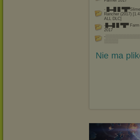
Farmer 2017
- █▬█ █ ▀█▀Slim
Rancher (2017) [1.4.
ALL DLC]
-█▬█ █ ▀█▀ Farm 
2017
-░░░░░░░░░░░░
░░░░░
Nie ma pli