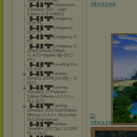
[Wersja v1.0.180]
- █▬█ █ ▀█▀Construction
Simulator 2015 - Gold
Edition v1.6 [14DLC]
- █▬█ █ ▀█▀Emergency
2016 PC
- █▬█ █ ▀█▀Emergency
2017 PC
- █▬█ █ ▀█▀Emergency 4
PC
- █▬█ █ ▀█▀Emergency 5
(2014) Deluxe Edition
v1.4.0 [+Update 9][+DLC]
[PL}
- █▬█ █ ▀█▀FaceRing Pro
[v1.312]
- █▬█ █ ▀█▀Farmers
Dynasty (2019) [v1.05j] + [2
DLC]
- █▬█ █ ▀█▀Farming
Simulator 17 Platinum
Edition [Wersja v1.5.3.1 +
ALL DLC]
- █▬█ █ ▀█▀Farming
Simulator 2015 Gold Edition
(Wersja v1.4.2 + Wszystkie
DLC)(Najnowsza)
- █▬█ █ ▀█▀Fernbus
Simulator (2017)[v1.14.1280
0][+2 DLC]