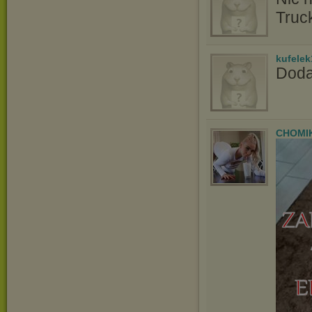
Truc
kufelek
Doda
CHOMI