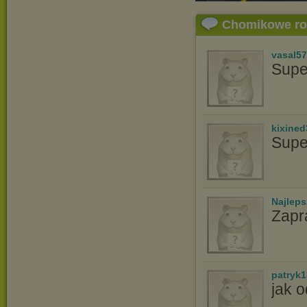
Chomikowe r
vasal5
Supe
kixined
Supe
Najlep
Zapr
patryk
jak o