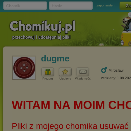
Chomik
Hasło
zapomniałem
dugme
Mirosław
widziany: 1.08.20
Prezent
Ulubiony
Wiadomość