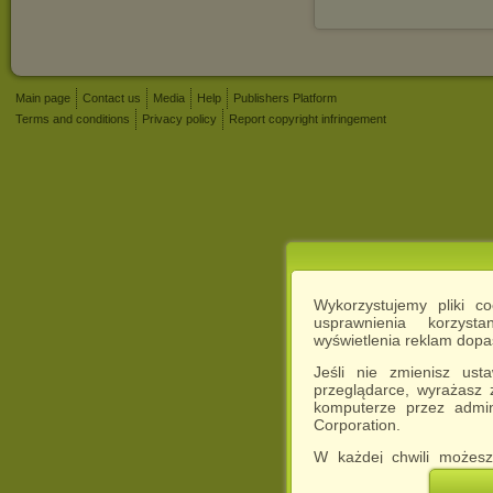
Main page
Contact us
Media
Help
Publishers Platform
Terms and conditions
Privacy policy
Report copyright infringement
Wykorzystujemy pliki c
usprawnienia korzyst
wyświetlenia reklam dop
Jeśli nie zmienisz ust
przeglądarce, wyrażasz
komputerze przez admin
Corporation.
W każdej chwili możesz
cookies w swojej przeglą
w naszej Pol