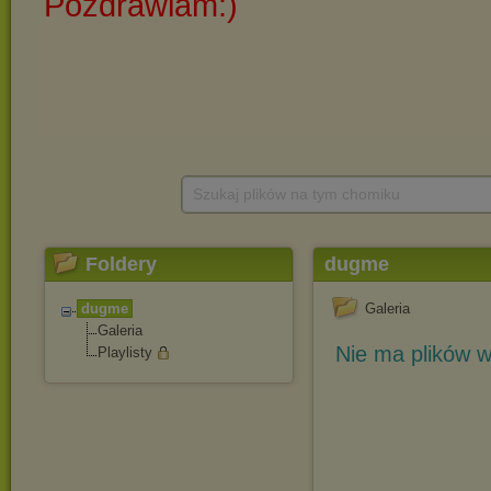
Szukaj plików na tym chomiku
Foldery
dugme
dugme
Galeria
Galeria
Nie ma plików w
Playlisty