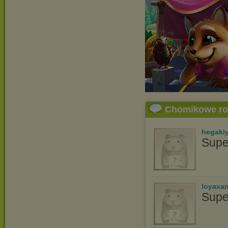
Chomikowe r
hegaki
Supe
loyaxa
Supe