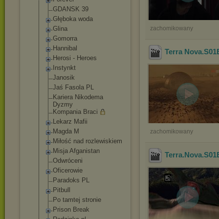
GDANSK 39
Głęboka woda
Glina
zachomikowany
Gomorra
Hannibal
Terra Nova.S0
Herosi - Heroes
Instynkt
Janosik
Jaś Fasola PL
Kariera Nikodema
Dyzmy
Kompania Braci
Lekarz Mafii
Magda M
zachomikowany
Miłość nad rozlewiskiem
Misja Afganistan
Terra.Nova.S01
Odwróceni
Oficerowie
Paradoks PL
Pitbull
Po tamtej stronie
Prison Break