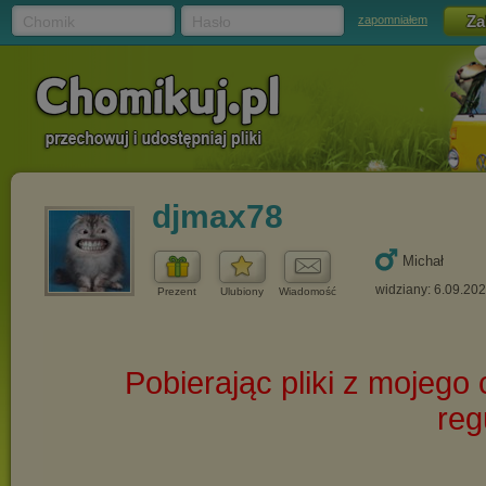
Chomik
Hasło
zapomniałem
djmax78
Michał
widziany: 6.09.20
Prezent
Ulubiony
Wiadomość