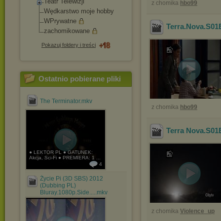
Teatr Telewizji
z chomika
hbo99
Wędkarstwo moje hobby
WPrywatne
Terra.Nova.S01
zachomikowane
Pokazuj foldery i treści
Ostatnio pobierane pliki
The Terminator.mkv
z chomika
hbo99
Terra Nova.S01
● LEKTOR PL ● GATUNEK:
Akcja, Sci-Fi ● PREMIERA: 1 ...
4
Życie Pi (3D SBS) 2012
(Dubbing PL)
Bluray.1080p.Side.....mkv
z chomika
Violence_up