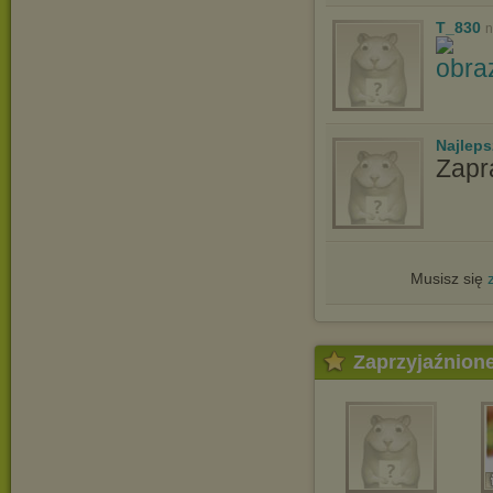
T_830
n
Najlep
Zapr
Musisz się
Zaprzyjaźnion