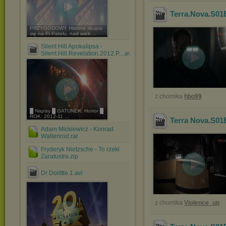
Terra.Nova.S01
PRZYGODOWY Historia skupia
się na Pi Patelu, nad wiek ...
Silent Hill Apokalipsa -
Silent.Hill.Revelation.2012.P....avi
z chomika
hbo99
█ Napisy █ GATUNEK: Horror █
ROK: 2012-11 ...
Terra Nova.S01
Adam Mickiewicz - Konrad
Wallenrod.rar
Fryderyk Nietzsche - To rzekl
Zaratustra.zip
Dr Dolittle 1.avi
z chomika
Violence_up