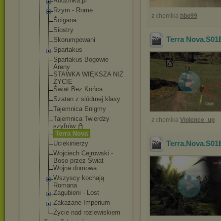
Rodzinka.pl
Rzym - Rome
z chomika
hbo99
Ścigana
Siostry
Terra Nova.S01
Skorumpowani
Spartakus
Spartakus Bogowie
Areny
STAWKA WIĘKSZA NIŻ
ŻYCIE
Świat Bez Końca
Szatan z siódmej klasy
Tajemnica Enigmy
Tajemnica Twierdzy
z chomika
Violence_up
szyfrów
Terra Nova
Terra.Nova.S01
Uciekinierzy
Wojciech Cejrowski -
Boso przez Świat
Wojna domowa
Wszyscy kochają
Romana
Zagubieni - Lost
Zakazane Imperium
Życie nad rozlewiskiem