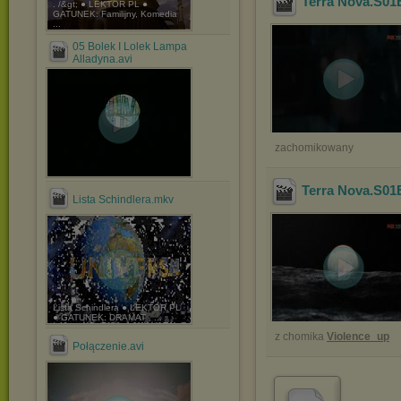
Terra Nova.S01
. /&gt; ● LEKTOR PL ●
GATUNEK: Familijny, Komedia
...
05 Bolek I Lolek Lampa
Alladyna.avi
zachomikowany
Terra Nova.S01
Lista Schindlera.mkv
Lista Schindlera ● LEKTOR PL
● GATUNEK: DRAMAT , ...
z chomika
Violence_up
Połączenie.avi