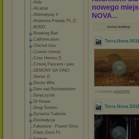
Aida
nowego miejsc
Alcatraz
NOVA...
Alternatywy 4
Anatomia Prawdy PL
BODO
sortuj według:
Breaking Bad
Californicatio
n
Terra.Nova.S0
Chichot losu
Czarne chmury
Czas Honoru
Czterej Pancerni i pies
DEMONY DA VINCI
Dexter
Doctor Who
Dom nad Rozlewiskiem
z chomika
rafal1492
Doręczyciel
Dr House
Terra Nova.S0
Drogi Śmierci
Dynastia Tudorów
Ekstradycja
Fałszerze - Powrot Sfory
Filary Ziemi PL
Forever