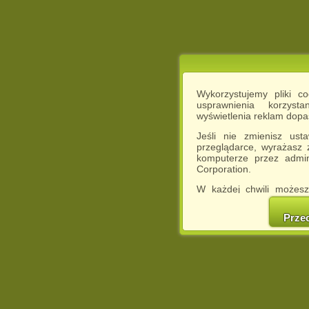
Wykorzystujemy pliki c
usprawnienia korzyst
wyświetlenia reklam dop
Jeśli nie zmienisz ust
przeglądarce, wyrażasz
komputerze przez admin
Corporation.
W każdej chwili możesz
cookies w swojej przeglą
w naszej Pol
Prze
http://chomikuj.pl/Polity
Jednocześnie informuje
może spowodować ogr
Chomikuj.pl.
W przypadku braku twojej
prosimy o opuszczenie se