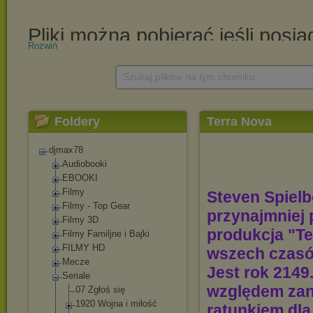
Rozwiń
Szukaj plików na tym chomiku
Foldery
Terra Nova
djmax78
Audiobooki
EBOOKI
Filmy
Steven Spielb
Filmy - Top Gear
przynajmniej 
Filmy 3D
produkcja "Te
Filmy Familjne i Bajki
FILMY HD
wszech czasó
Mecze
Jest rok 2149
Seriale
względem zan
07 Zgłoś się
1920 Wojna i miłość
ratunkiem dla