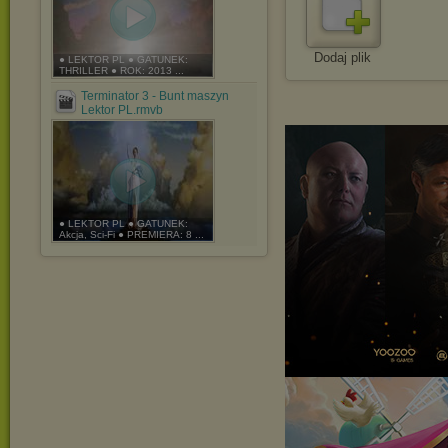
Dodaj plik
● LEKTOR PL ● GATUNEK:
THRILLER ● ROK: 2013 ...
Terminator 3 - Bunt maszyn
Lektor PL.rmvb
● LEKTOR PL ● GATUNEK:
Akcja, Sci-Fi ● PREMIERA: 8 ...