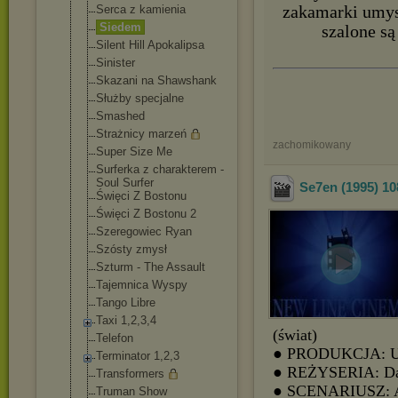
Serca z kamienia
zakamarki umysł
Siedem
szalone są
Silent Hill Apokalipsa
Sinister
Skazani na Shawshank
Służby specjalne
Smashed
Strażnicy marzeń
zachomikowany
Super Size Me
Surferka z charakterem -
Soul Surfer
Se7en (1995) 1
Święci Z Bostonu
Święci Z Bostonu 2
Szeregowiec Ryan
Szósty zmysł
Szturm - The Assault
Tajemnica Wyspy
Tango Libre
Taxi 1,2,3,4
(świat)
Telefon
● PRODUKCJA: 
Terminator 1,2,3
● REŻYSERIA: Dav
Transformers
● SCENARIUSZ: A
Truman Show