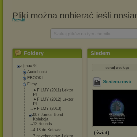
Rozwiń
Szukaj plików na tym chomiku
Foldery
Siedem
djmax78
sortuj według:
Audiobooki
EBOOKI
Siedem
.rmvb
Filmy
►FILMY (2011) Lektor
PL
►FILMY (2012) Lektor
PL
►FILMY (2013)
007 James Bond -
Kolekcja
12 Rounds
4 13 do Katowic
(świat)
7 psychopatów -Lektor