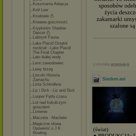
Koszmarna Adopcja
sposobów odebr
Król Lew
życia deszcz
Krudowie
zakamarki umysł
Krwawa gościnność
szalone są
Kryptonim Shadow
Dancer
Labirynt Fauna
Lake Placid Ostatni
rozdział - Lake Placid
The Final Chapter
Lato białej wody
Leon zawodowiec
z chomika
przemek-k
Lewy brzeg
Lincoln Historia
Siedem
.avi
Zamachu
Lista Schindlera
Liz i Dick - Liz and Dick
Looper Pętla czasu
Lot nad kukułczym
gniazdem
Lśnienie
Maczeta - Machete
Magiczne słowa
Opowieść o J.K.
(świat)
Rowling
● PRODUKCJA: 