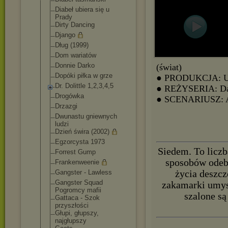
Diabeł ubiera się u
Prady
Dirty Dancing
Django
Dług (1999)
Dom wariatów
Donnie Darko
(świat)
Dopóki piłka w grze
● PRODUKCJA: 
Dr. Dolittle 1,2,3,4,5
● REŻYSERIA: Dav
Drogówka
● SCENARIUSZ: A
Drzazgi
Dwunastu gniewnych
ludzi
Dzień świra (2002)
Egzorcysta 1973
Siedem. To liczb
Forrest Gump
sposobów odebr
Frankenweenie
Gangster - Lawless
życia deszcz
Gangster Squad
zakamarki umysł
Pogromcy mafii
szalone są
Gattaca - Szok
przyszłości
Głupi, głupszy,
najgłupszy