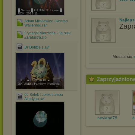
█ Napisy █ GATUNEK: Horror █
ROK: 2012-11 ...
Najlep
Adam Mickiewicz - Konrad
Zapr
Wallenrod.rar
Fryderyk Nietzsche - To rzekl
Zaratustra.zip
Dr Dolittle 1.avi
Musisz się
Zaprzyjaźnion
. /&gt; ● LEKTOR PL ●
GATUNEK: Familijny, Komedia
...
05 Bolek I Lolek Lampa
Alladyna.avi
nevland78
a