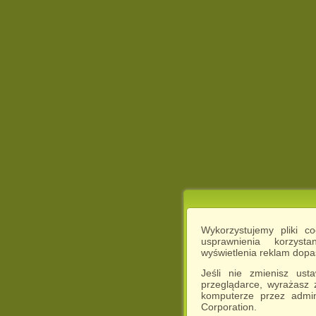
Wykorzystujemy pliki c
usprawnienia korzyst
wyświetlenia reklam dop
Jeśli nie zmienisz ust
przeglądarce, wyrażasz
komputerze przez admin
Corporation.