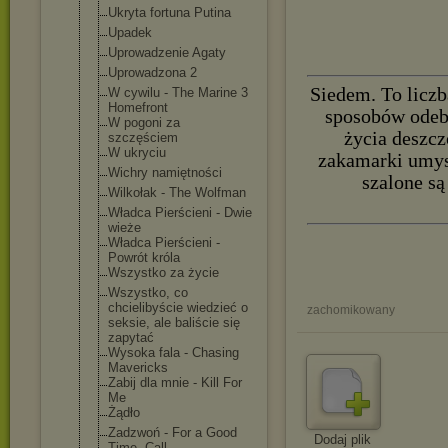
Ukryta fortuna Putina
Upadek
Uprowadzenie Agaty
Uprowadzona 2
Siedem. To liczb
W cywilu - The Marine 3
Homefront
sposobów odebr
W pogoni za
życia deszcz
szczęściem
W ukryciu
zakamarki umysł
Wichry namiętności
szalone są
Wilkołak - The Wolfman
Władca Pierścieni - Dwie
wieże
Władca Pierścieni -
Powrót króla
Wszystko za życie
Wszystko, co
chcielibyście wiedzieć o
zachomikowany
seksie, ale baliście się
zapytać
Wysoka fala - Chasing
Mavericks
Zabij dla mnie - Kill For
Me
Żądło
Zadzwoń - For a Good
Dodaj plik
Time, Call