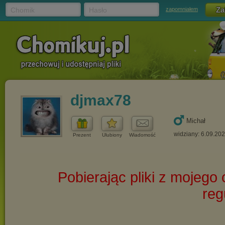
Chomik
Hasło
zapomniałem
djmax78
Michał
widziany: 6.09.20
Prezent
Ulubiony
Wiadomość