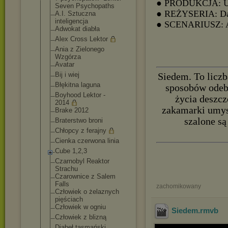
● PRODUKCJA: 
Seven Psychopaths
● REŻYSERIA: Dav
A.I. Sztuczna
inteligencja
● SCENARIUSZ: A
Adwokat diabła
Alex Cross Lektor
Ania z Zielonego
Wzgórza
Avatar
Bij i wiej
Siedem. To liczb
Błękitna laguna
sposobów odebr
Boyhood Lektor -
życia deszcz
2014
zakamarki umysł
Brake 2012
szalone są
Braterstwo broni
Chłopcy z ferajny
Cienka czerwona linia
Cube 1,2,3
Czarnobyl Reaktor
Strachu
Czarownice z Salem
Falls
zachomikowany
Człowiek o żelaznych
pięściach
Człowiek w ogniu
Siedem
.rmvb
Człowiek z blizną
Diabeł tasmański