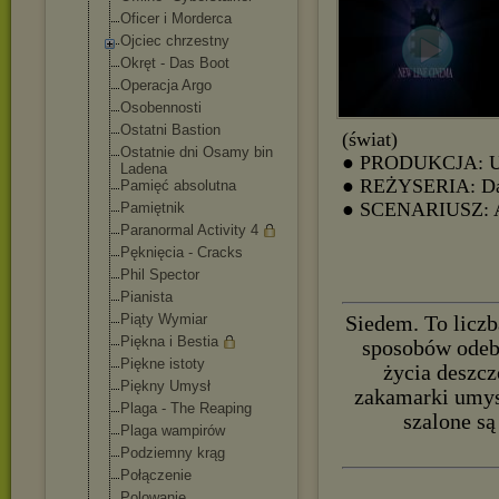
Oficer i Morderca
Ojciec chrzestny
Okręt - Das Boot
Operacja Argo
Osobennosti
Ostatni Bastion
(świat)
Ostatnie dni Osamy bin
● PRODUKCJA: 
Ladena
● REŻYSERIA: Dav
Pamięć absolutna
● SCENARIUSZ: A
Pamiętnik
Paranormal Activity 4
Pęknięcia - Cracks
Phil Spector
Pianista
Piąty Wymiar
Siedem. To liczb
Piękna i Bestia
sposobów odebr
Piękne istoty
życia deszcz
Piękny Umysł
zakamarki umysł
Plaga - The Reaping
szalone są
Plaga wampirów
Podziemny krąg
Połączenie
Polowanie