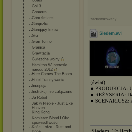
Goats
Gol 3
Gomorra
Góra śmierci
zachomikowany
Gorączka
Gorejący krzew
Siedem
.avi
Gra
Gran Torino
Granica
Grawitacja
Gwiezdne wojny
Hamilton W interesie
narodu 2012
Here Comes The Boom
Hotel Transylwania
(świat)
Incepcja
● PRODUKCJA: 
Instrukcji nie załączono
● REŻYSERIA: Dav
Ja Robot
● SCENARIUSZ: A
Jak w Niebie - Just Like
Heaven
King Kong
Komisarz Blond i Oko
sprawiedliwośc
i
Kości i rdza - Rust and
Siedem. To liczb
Bone