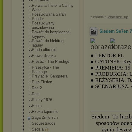
Porwana Historia Carliny
White
Poszukiwana Sarah
z chomika
Violence_up
Pender
Poszukiwany
poszukiwana
Siedem Se7en 
Powrót do bezpiecznej
kryjówki
Powrót do błękitnej
laguny
Prada albo nic
● LEKTOR PL
Prawo Bronxu
● GATUNEK: Krymi
Prestiż - The Prestige
● PREMIERA: 15 lu
Przesyłka - The
Package
● PRODUKCJA: 
Przyjaciel Gangstera
● REŻYSERIA: Dav
Pulp Fiction
● SCENARIUSZ: A
Rec 2
Rejs
Rocky 1976
Ronin
Rzeka tajemnic
Siedem. To liczb
Saga Zmierzch
sposobów odebr
Secuestrados
życia deszcz
Sędzia