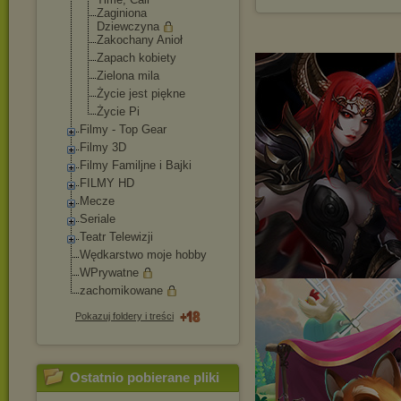
Zaginiona
Dziewczyna
Zakochany Anioł
Zapach kobiety
Zielona mila
Życie jest piękne
Życie Pi
Filmy - Top Gear
Filmy 3D
Filmy Familjne i Bajki
FILMY HD
Mecze
Seriale
Teatr Telewizji
Wędkarstwo moje hobby
WPrywatne
zachomikowane
Pokazuj foldery i treści
Ostatnio pobierane pliki