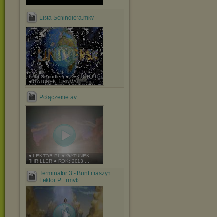
Lista Schindlera.mkv
Lista Schindlera ● LEKTOR PL
● GATUNEK: DRAMAT , ...
Połączenie.avi
● LEKTOR PL ● GATUNEK:
THRILLER ● ROK: 2013 ...
Terminator 3 - Bunt maszyn
Lektor PL.rmvb