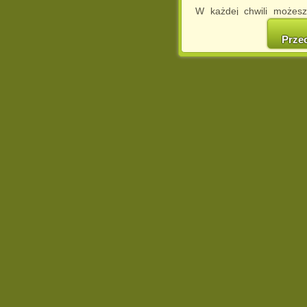
W każdej chwili możesz
cookies w swojej przeglą
w naszej Pol
Prze
http://chomikuj.pl/Polity
Jednocześnie informuje
może spowodować ogr
Chomikuj.pl.
W przypadku braku twojej
prosimy o opuszczenie se
Wykorzystanie plików c
(dostosowanie reklam do
działań marketingowych).
Wyrażenie sprzeciwu spo
będzie dopasowana do Tw
wyświetlona przypadkowo
Istnieje możliwość zmian
sposób uniemożliwiając
urządzeniu końcowym. M
dokonując odpowiednich
internetowej.
Pełną informację na 
http://chomikuj.pl/Polity