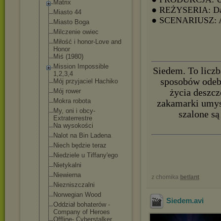
Matrix
● REŻYSERIA: Dav
Miasto 44
● SCENARIUSZ: A
Miasto Boga
Milczenie owiec
Miłość i honor-Love and
Honor
Miś (1980)
Mission Impossible
Siedem. To liczb
1,2,3,4
sposobów odebr
Mój przyjaciel Hachiko
Mój rower
życia deszcz
Mokra robota
zakamarki umysł
My, oni i obcy-
szalone są
Extraterrestre
Na wysokości
Nalot na Bin Ladena
Niech będzie teraz
Niedziele u Tiffany'ego
Nietykalni
Niewierna
z chomika
betlant
Niezniszczalni
Norwegian Wood
Siedem
.avi
Oddział bohaterów -
Company of Heroes
Offline- Cyberstalker