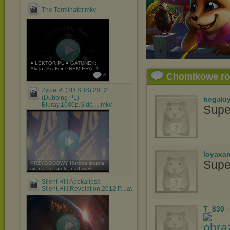
The Terminator.mkv
● LEKTOR PL ● GATUNEK:
Akcja, Sci-Fi ● PREMIERA: 1 ...
Chomikowe r
4
Życie Pi (3D SBS) 2012
(Dubbing PL)
hegaki
Bluray.1080p.Side.....mkv
Supe
loyaxa
Supe
PRZYGODOWY Historia skupia
się na Pi Patelu, nad wiek ...
Silent Hill Apokalipsa -
Silent.Hill.Revelation.2012.P....avi
T_830
n