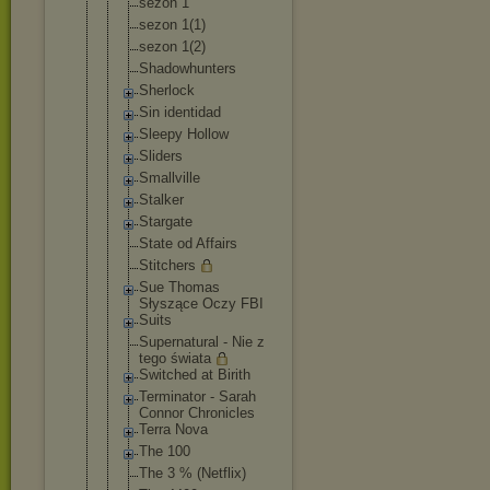
sezon 1
sezon 1(1)
sezon 1(2)
Shadowhunte
rs
Sherlock
Sin identidad
Sleepy Hollow
Sliders
Smallville
Stalker
Stargate
State od Affairs
Stitchers
Sue Thomas
Słyszące Oczy FBI
Suits
Supernatura
l - Nie z
tego świata
Switched at Birith
Terminator - Sarah
Connor Chronicles
Terra Nova
The 100
The 3 % (Netflix)