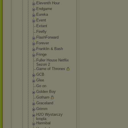
Eleventh Hour
Endgame
Eureka
Event
Extant
Firefly
FlashForwar
d
Forever
Franklin & Bash
Fringe
Fuller House Netflix
Sezon 2
Game of Thrones
GCB
Glee
Go on
Golden Boy
Gotham
Graceland
Grimm
H2O Wystarczy
kropla
Hannibal