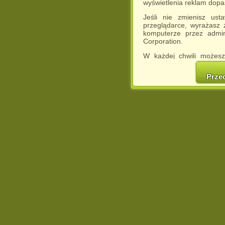
wyświetlenia reklam dop
Jeśli nie zmienisz ust
przeglądarce, wyrażasz
komputerze przez admin
Corporation.
W każdej chwili możesz
cookies w swojej przeglą
w naszej Pol
Prze
http://chomikuj.pl/Polity
Jednocześnie informuje
może spowodować ogr
Chomikuj.pl.
W przypadku braku twojej
prosimy o opuszczenie se
Wykorzystanie plików c
(dostosowanie reklam do
działań marketingowych).
Wyrażenie sprzeciwu spo
będzie dopasowana do Tw
wyświetlona przypadkowo
Istnieje możliwość zmian
sposób uniemożliwiając
urządzeniu końcowym. M