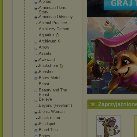
Alphas
American Horror
Story
American Odyssey
Animal Practice
Aniol czy Demon
Aquarius
Archiwum X
Arrow
Assets
Awkward
Backstrom
Banshee
Bates Motel
Beast
Beauty and The
Beast
Believe
Zaprzyjaźnion
Beyond (Freeform)
Bionic Woman
Black mirror
Blindspot
Blood Ties
Bones