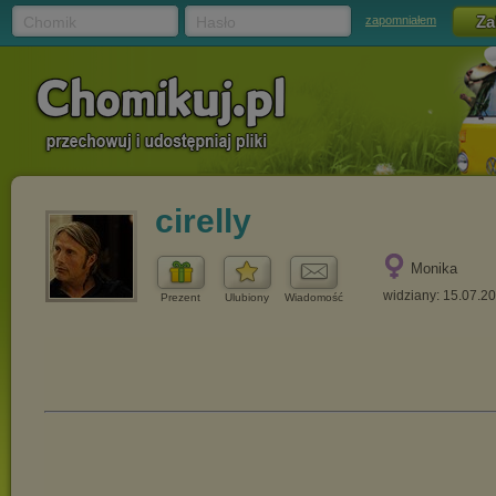
Chomik
Hasło
zapomniałem
cirelly
Monika
widziany: 15.07.2
Prezent
Ulubiony
Wiadomość