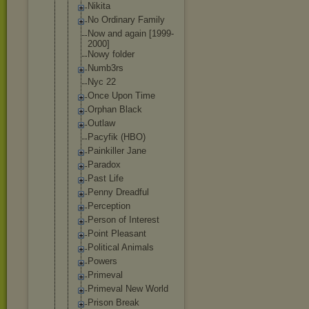
Nikita
No Ordinary Family
Now and again [1999-
2000]
Nowy folder
Numb3rs
Nyc 22
Once Upon Time
Orphan Black
Outlaw
Pacyfik (HBO)
Painkiller Jane
Paradox
Past Life
Penny Dreadful
Perception
Person of Interest
Point Pleasant
Political Animals
Powers
Primeval
Primeval New World
Prison Break