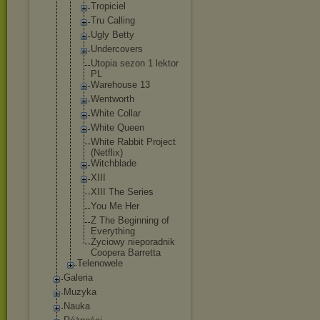
Tropiciel
Tru Calling
Ugly Betty
Undercovers
Utopia sezon 1 lektor
PL
Warehouse 13
Wentworth
White Collar
White Queen
White Rabbit Project
(Netflix)
Witchblade
XIII
XIII The Series
You Me Her
Z The Beginning of
Everything
Życiowy nieporadnik
Coopera Barretta
Telenowele
Galeria
Muzyka
Nauka