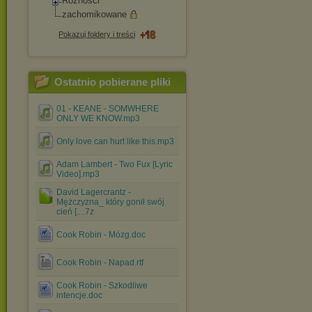
Różności
zachomikowane
Pokazuj foldery i treści
Ostatnio pobierane pliki
01 - KEANE - SOMWHERE
ONLY WE KNOW.mp3
Only love can hurt like this.mp3
Adam Lambert - Two Fux [Lyric
Video].mp3
David Lagercrantz -
Mężczyzna_ który gonił swój
cień [....7z
Cook Robin - Mózg.doc
Cook Robin - Napad.rtf
Cook Robin - Szkodliwe
intencje.doc