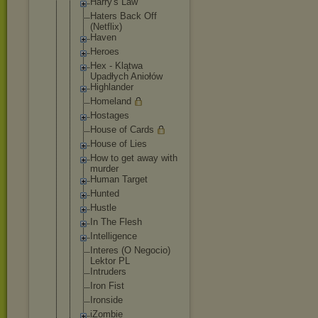
Harry's Law
Haters Back Off
(Netflix)
Haven
Heroes
Hex - Klątwa
Upadłych Aniołów
Highlander
Homeland
Hostages
House of Cards
House of Lies
How to get away with
murder
Human Target
Hunted
Hustle
In The Flesh
Intelligenc
e
Interes (O Negocio)
Lektor PL
Intruders
Iron Fist
Ironside
iZombie