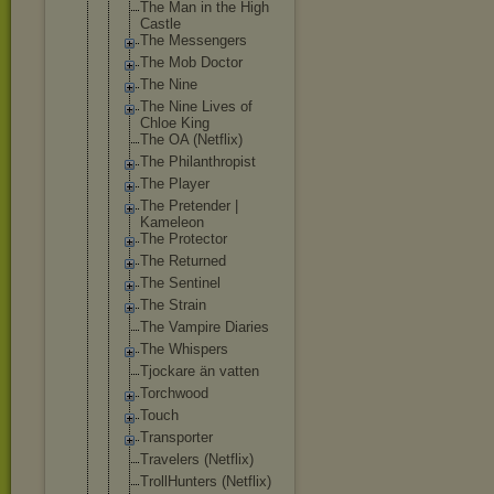
The Man in the High
Castle
The Messengers
The Mob Doctor
The Nine
The Nine Lives of
Chloe King
The OA (Netflix)
The Philanthrop
ist
The Player
The Pretender |
Kameleon
The Protector
The Returned
The Sentinel
The Strain
The Vampire Diaries
The Whispers
Tjockare än vatten
Torchwood
Touch
Transporter
Travelers (Netflix)
TrollHunter
s (Netflix)