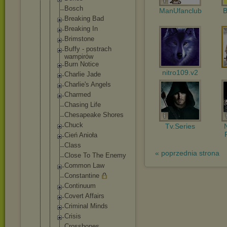
Bosch
ManUfanclub
B
Breaking Bad
Breaking In
Brimstone
Buffy - postrach
wampirów
Burn Notice
nitro109.v2
Charlie Jade
Charlie's Angels
Charmed
Chasing Life
Chesapeake Shores
Chuck
Tv.Series
Cień Anioła
Class
« poprzednia strona
Close To The Enemy
Common Law
Constantine
Continuum
Covert Affairs
Criminal Minds
Crisis
Crossbones