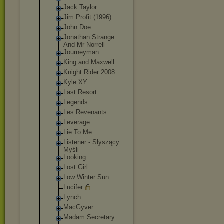
Jack Taylor
Jim Profit (1996)
John Doe
Jonathan Strange
And Mr Norrell
Journeyman
King and Maxwell
Knight Rider 2008
Kyle XY
Last Resort
Legends
Les Revenants
Leverage
Lie To Me
Listener - Słyszący
Myśli
Looking
Lost Girl
Low Winter Sun
Lucifer
Lynch
MacGyver
Madam Secretary