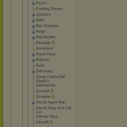
Psych
Pushing Daisies
Quantico
Rake
Ray Donovan
Reign
Rejseholdet
Revenge
Revolution
Royal Pains
Rubicon
Rush
Sanctuary
Santa Clarita Diet
(Netflix)
Satisfactio
n
Scandal
Scorpion
Secret Agent Man
Secret Diary of a Call
Girl
Sekrety Ojca
Sense8