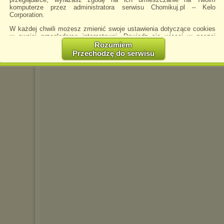
komputerze przez administratora serwisu Chomikuj.pl – Kelo
Corporation.
dyniuk23
napisano 13.01.2018 09:57
W każdej chwili możesz zmienić swoje ustawienia dotyczące cookies
w swojej przeglądarce internetowej. Dowiedz się więcej w naszej
Polityce Prywatności -
http://chomikuj.pl/PolitykaPrywatnosci.aspx
.
Rozumiem
Przechodzę do serwisu
Jednocześnie informujemy że zmiana ustawień przeglądarki może
spowodować ograniczenie korzystania ze strony Chomikuj.pl.
W przypadku braku twojej zgody na akceptację cookies niestety
prosimy o opuszczenie serwisu chomikuj.pl.
Wykorzystanie plików cookies
przez
Zaufanych Partnerów
(dostosowanie reklam do Twoich potrzeb, analiza skuteczności działań
marketingowych).
Wyrażenie sprzeciwu spowoduje, że wyświetlana Ci reklama nie
będzie dopasowana do Twoich preferencji, a będzie to reklama
wyświetlona przypadkowo.
Istnieje możliwość zmiany ustawień przeglądarki internetowej w
sposób uniemożliwiający przechowywanie plików cookies na
urządzeniu końcowym. Można również usunąć pliki cookies,
dokonując odpowiednich zmian w ustawieniach przeglądarki
internetowej.
Pełną informację na ten temat znajdziesz pod adresem
http://chomikuj.pl/PolitykaPrywatnosci.aspx
.