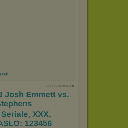
zgłoś do usunięcia
8 Josh Emmett vs.
Stephens
 Seriale, XXX,
ASŁO: 123456