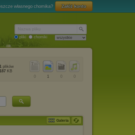
eszcze własnego chomika?
Załóż konto
Nazwa pliku
pliki
chomiki
1
plików
187
KB
0
1
0
0
Galeria