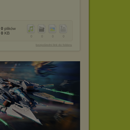
0
plików
0
KB
0
0
0
0
bezpośredni link do folderu