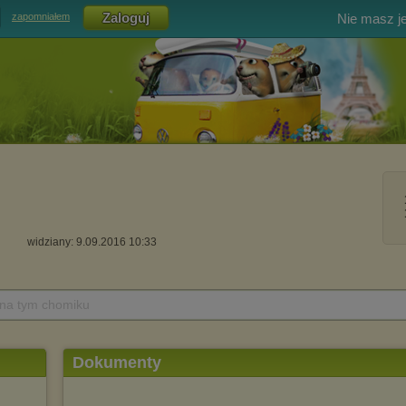
Nie masz j
zapomniałem
widziany: 9.09.2016 10:33
 na tym chomiku
Dokumenty