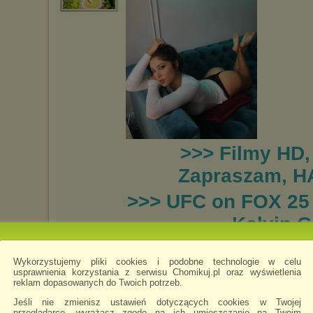
>>> Filmy HD,
Zapraszam, H
>>> UFC on FOX 25
Kelvin 
Wykorzystujemy pliki cookies i podobne technologie w celu
Tiili
napisano 9.01.2018 16:51
usprawnienia korzystania z serwisu Chomikuj.pl oraz wyświetlenia
Witam, pozdrawiam i zaprasza
reklam dopasowanych do Twoich potrzeb.
Filmy Dokumentalne, Seriale, T
Jeśli nie zmienisz ustawień dotyczących cookies w Twojej
Teledyski, Tapety, Emotki i wie
przeglądarce, wyrażasz zgodę na ich umieszczanie na Twoim