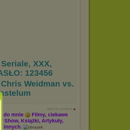
 Seriale, XXX,
ASŁO: 123456
 Chris Weidman vs.
Gastelum
zgłoś do usunięcia
m do mnie
Filmy, ciekawe
V Show, Książki, Artykuły,
le innych.