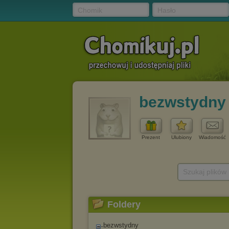
Chomik
Hasło
bezwstydny
Prezent
Ulubiony
Wiadomość
Szukaj plików
Foldery
bezwstydny