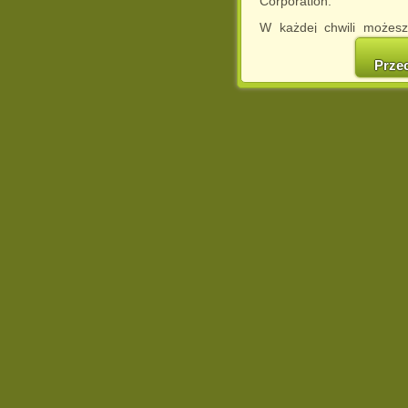
Corporation.
W każdej chwili możesz
cookies w swojej przeglą
w naszej Pol
Prze
http://chomikuj.pl/Polity
Jednocześnie informuje
może spowodować ogr
Chomikuj.pl.
W przypadku braku twojej
prosimy o opuszczenie se
Wykorzystanie plików c
(dostosowanie reklam do
działań marketingowych).
Wyrażenie sprzeciwu spo
będzie dopasowana do Tw
wyświetlona przypadkowo
Istnieje możliwość zmian
sposób uniemożliwiając
urządzeniu końcowym. M
dokonując odpowiednich
internetowej.
Pełną informację na 
http://chomikuj.pl/Polity