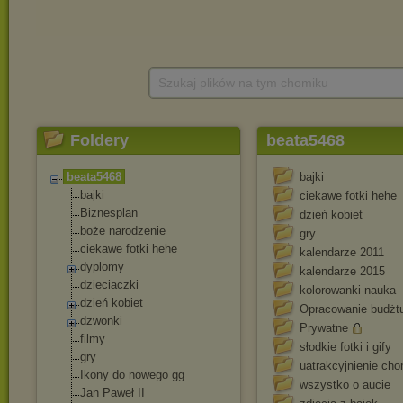
Szukaj plików na tym chomiku
Foldery
beata5468
beata5468
bajki
bajki
ciekawe fotki hehe
Biznesplan
dzień kobiet
boże narodzenie
gry
ciekawe fotki hehe
kalendarze 2011
dyplomy
kalendarze 2015
dzieciaczki
kolorowanki-nauka
dzień kobiet
Opracowanie budżt
dzwonki
Prywatne
filmy
słodkie fotki i gify
gry
uatrakcyjnienie ch
Ikony do nowego gg
wszystko o aucie
Jan Paweł II