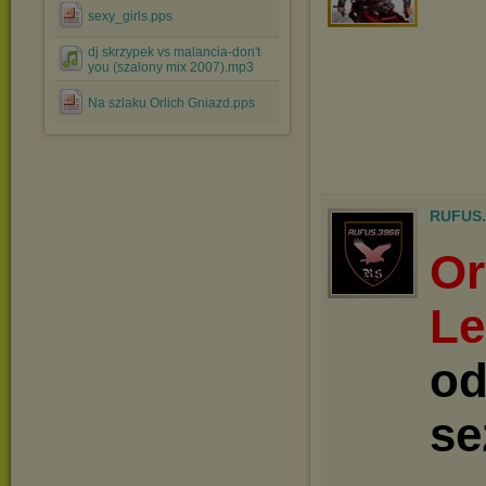
sexy_girls.pps
dj skrzypek vs malancia-don't
you (szalony mix 2007).mp3
Na szlaku Orlich Gniazd.pps
RUFUS.
Or
Le
od
se