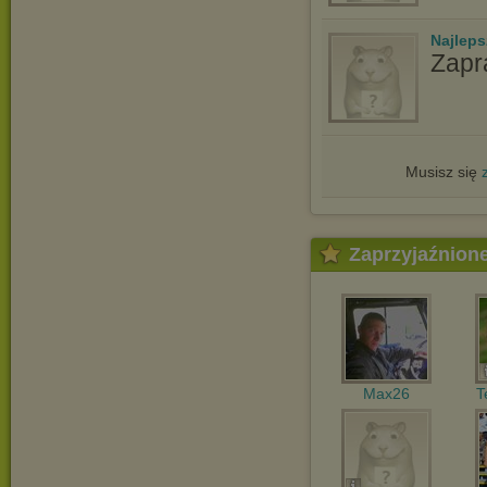
Najlep
Zapr
Musisz się
Zaprzyjaźnion
Max26
T