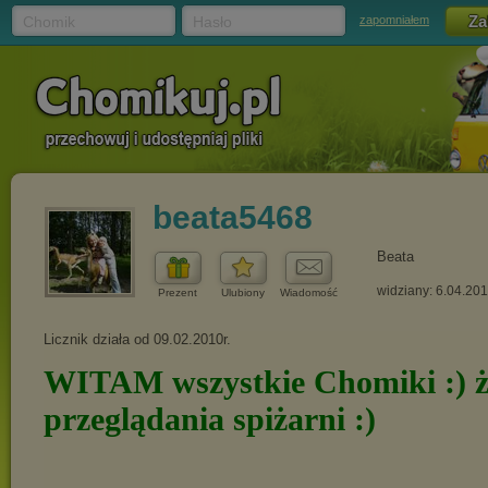
Chomik
Hasło
zapomniałem
beata5468
Beata
widziany: 6.04.20
Prezent
Ulubiony
Wiadomość