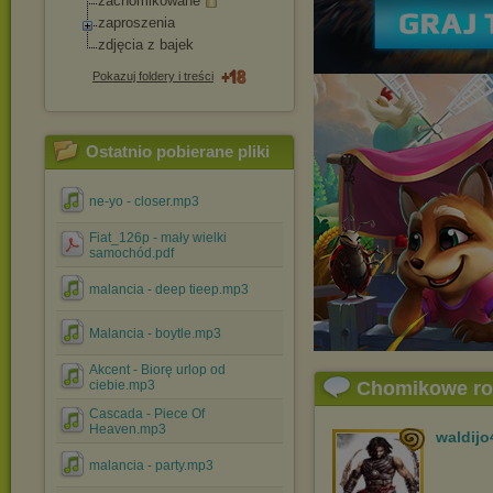
zachomikowane
zaproszenia
zdjęcia z bajek
Pokazuj foldery i treści
Ostatnio pobierane pliki
ne-yo - closer.mp3
Fiat_126p - mały wielki
samochód.pdf
malancia - deep tieep.mp3
Malancia - boytle.mp3
Akcent - Biorę urlop od
ciebie.mp3
Chomikowe r
Cascada - Piece Of
Heaven.mp3
waldijo
malancia - party.mp3