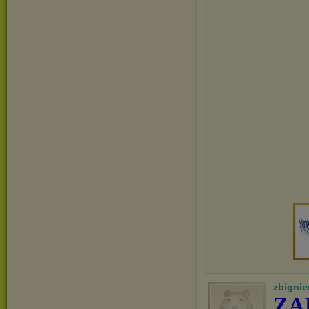
zbigni
ZA