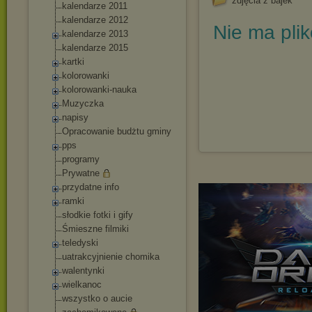
zdjęcia z bajek
kalendarze 2011
kalendarze 2012
Nie ma pli
kalendarze 2013
kalendarze 2015
kartki
kolorowanki
kolorowanki-nauka
Muzyczka
napisy
Opracowanie budżtu gminy
pps
programy
Prywatne
przydatne info
ramki
słodkie fotki i gify
Śmieszne filmiki
teledyski
uatrakcyjnienie chomika
walentynki
wielkanoc
wszystko o aucie