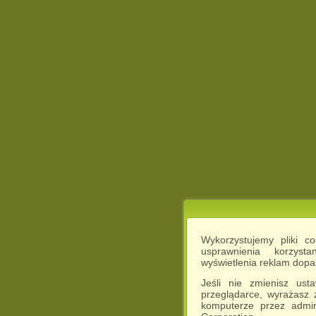
Wykorzystujemy pliki c
usprawnienia korzyst
wyświetlenia reklam dop
Jeśli nie zmienisz ust
przeglądarce, wyrażasz
komputerze przez admin