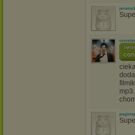
jecana
Supe
consta
ciek
doda
film
mp3.
chom
pagina
Supe