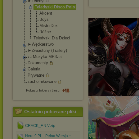
►Teledyski
Teledyski Disco Polo
Akcent
Boys
MisterDex
Różne
Teledyski Dla Dzieci
►Wędkarstwo
►Zwiastuny (Trailery)
♪♫Muzyka MP3♪♫
Dokumenty
Galeria
Prywatne
zachomikowane
Pokazuj foldery i treści
Ostatnio pobierane pliki
CRACK_F.N.V.zip
Nero 9 PL - Pełna Wersja +