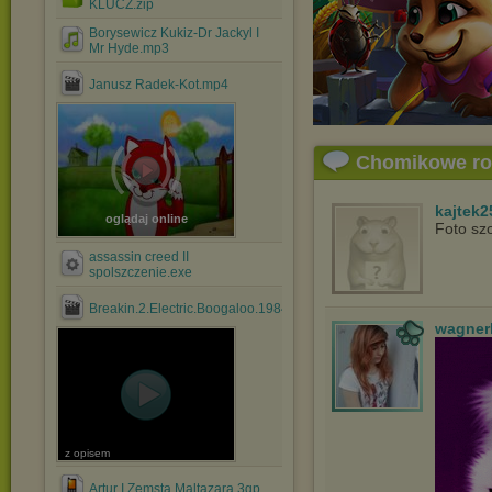
KLUCZ.zip
Borysewicz Kukiz-Dr Jackyl I
Mr Hyde.mp3
Janusz Radek-Kot.mp4
Chomikowe r
kajtek2
oglądaj online
Foto szo
assassin creed II
spolszczenie.exe
Breakin.2.Electric.Boogaloo.1984.PL.DVDRip.XviD.avi
wagner
z opisem
Artur I Zemsta Maltazara.3gp