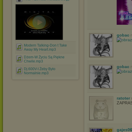
gobac
Modern Talking-Don t Take
Away My Heart.mp3
Dżem-W Życiu Są Piękne
Chwile.mp3
gobac
Dj.600V-I Żeby Było
Normalnie.mp3
ratoter
ZAPRA
gajes0