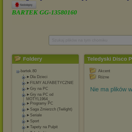
Szukaj plików na tym chomiku
Foldery
Teledyski Disco 
bartek.80
Akcent
►Dla Dzieci
Różne
►FILMY ALFABETYCZNIE
Nie ma plików w
►Gry na PC
►Gry na PC od
MOTYL1964_
►Programy PC
►Saga Zmierzch (Twilight)
►Seriale
►Sport
►Tapety na Pulpit