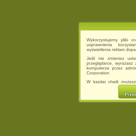
Wykorzystujemy pliki c
usprawnienia korzyst
wyświetlenia reklam dop
Jeśli nie zmienisz ust
przeglądarce, wyrażasz
komputerze przez admin
Corporation.
W każdej chwili możesz
cookies w swojej przeglą
w naszej Pol
Prze
http://chomikuj.pl/Polity
Jednocześnie informuje
może spowodować ogr
Chomikuj.pl.
W przypadku braku twojej
prosimy o opuszczenie se