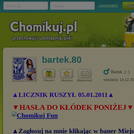
Chomik
Hasło
zapomniałem
bartek.80
Bartek ;) :)
widziany: 14.12.2
Prezent
Ulubiony
Wiadomość