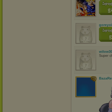
goreyoi
wilow3
Super c
BazaRe