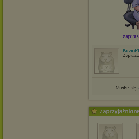
zapras
KevinP
Zapras
Musisz się
Zaprzyjaźnion