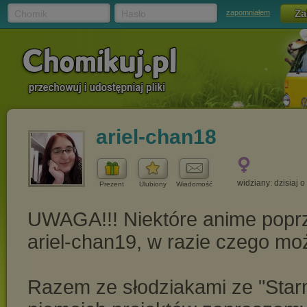
Chomik
Hasło
zapomniałem
ariel-chan18
widziany: dzisiaj o
Prezent
Ulubiony
Wiadomość