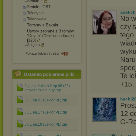
Seriale 2
Seriale LGBT
ariel-c
Teledyski
No wł
Telenowele
Torrenty z Bakabt
czy 
Utwory zebrane z 3 tomów
tego 
''Onych'' (''Oni'' soundtrack)
[123]
wiado
Zdjęcia
wyku
Pokazuj foldery i treści
Naru
spec
Ostatnio pobierane pliki
Te ic
+15, 
Jujutsu Kaisen 2 ep.08 (32) -
Incydent w Shibuyi.zip
hachi2
JK 1 ep.21 (Lektor PL).zip
Pros
12 do
JK 1 ep.17 (Lektor PL).zip
G-Rev
JK 1 ep.19 (Lektor PL).zip