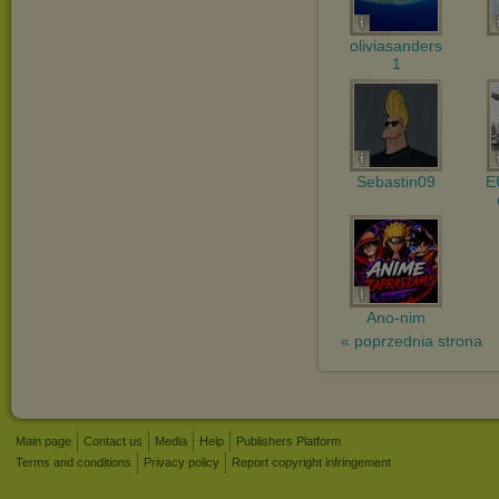
oliviasanders
1
Sebastin09
E
Ano-nim
« poprzednia strona
Main page
Contact us
Media
Help
Publishers Platform
Terms and conditions
Privacy policy
Report copyright infringement