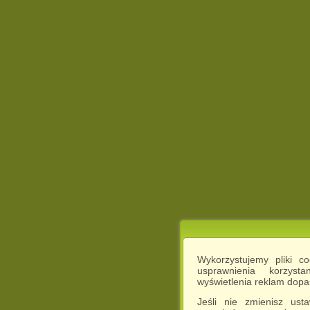
Wykorzystujemy pliki c
usprawnienia korzyst
wyświetlenia reklam dop
Jeśli nie zmienisz ust