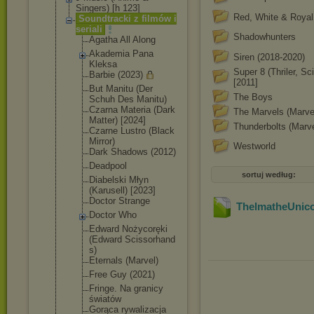
Singers) [h 123]
Red, White & Royal
Soundtracki z filmów i
seriali
Shadowhunters
Agatha All Along
Akademia Pana
Siren (2018-2020)
Kleksa
Super 8 (Thriler, Sci
Barbie (2023)
[2011]
But Manitu (Der
The Boys
Schuh Des Manitu)
Czarna Materia (Dark
The Marvels (Marve
Matter) [2024]
Thunderbolts (Marve
Czarne Lustro (Black
Mirror)
Westworld
Dark Shadows (2012)
Deadpool
sortuj według:
Diabelski Młyn
(Karusell) [2023]
Doctor Strange
ThelmatheUnic
Doctor Who
Edward Nożycoręki
(Edward Scissorhand
s)
Eternals (Marvel)
Free Guy (2021)
Fringe. Na granicy
światów
Gorąca rywalizacja