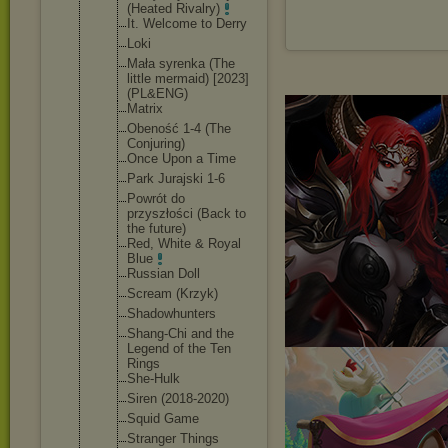
(Heated Rivalry)
It. Welcome to Derry
Loki
Mała syrenka (The
little mermaid) [2023]
(PL&ENG)
Matrix
Obeność 1-4 (The
Conjuring)
Once Upon a Time
Park Jurajski 1-6
Powrót do
przyszłości (Back to
the future)
Red, White & Royal
Blue
Russian Doll
Scream (Krzyk)
Shadowhunte
rs
Shang-Chi and the
Legend of the Ten
Rings
She-Hulk
Siren (2018-2020)
Squid Game
Stranger Things