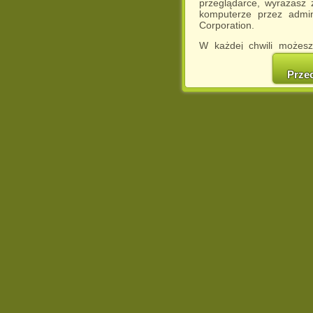
przeglądarce, wyrażasz
komputerze przez admin
Corporation.
W każdej chwili możesz
cookies w swojej przeglą
w naszej Pol
Prze
http://chomikuj.pl/Polity
Jednocześnie informuje
może spowodować ogr
Chomikuj.pl.
W przypadku braku twojej
prosimy o opuszczenie se
Wykorzystanie plików c
(dostosowanie reklam do
działań marketingowych).
Wyrażenie sprzeciwu spo
będzie dopasowana do Tw
wyświetlona przypadkowo
Istnieje możliwość zmian
sposób uniemożliwiając
urządzeniu końcowym. M
dokonując odpowiednich
internetowej.