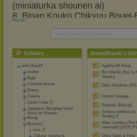
Rozwiń
Szukaj plików na tym chomiku
Foldery
Soundtracki z film
ariel-chan18
Agatha All Along
Anime
But Manitu (Der Sc
Manitu)
Bajki
Chińskie Anime
Dark Shadows (201
Dramy
Galeria
Doctor Strange
Gierki i inne
Eternals (Marvel)
Japanese Wordplay Good
Gorąca rywalizacja
Voice for Women
Rivalry)
Mangi
Mała syrenka (The li
Muzyka
mermaid) [2023] (
Inne
Once Upon a Time
J-Music (Anime &