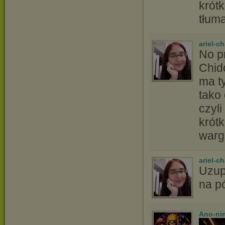
krót
tłuma
ariel-c
No p
Chid
ma ty
tako
czyli
krótk
warg
ariel-c
Uzup
na p
Ano-ni