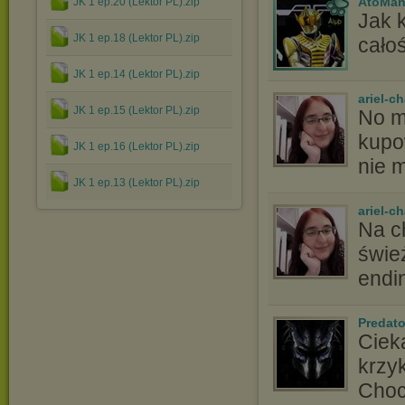
AtoMa
JK 1 ep.20 (Lektor PL).zip
Jak k
JK 1 ep.18 (Lektor PL).zip
cało
JK 1 ep.14 (Lektor PL).zip
ariel-c
JK 1 ep.15 (Lektor PL).zip
No m
kupo
JK 1 ep.16 (Lektor PL).zip
nie 
JK 1 ep.13 (Lektor PL).zip
ariel-c
Na c
świe
endin
Predat
Ciek
krzy
Choci