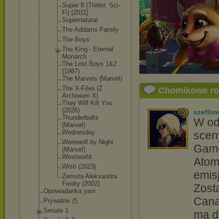
Super 8 (Thriler, Sci-
Fi) [2011]
Supernatura
l
The Addams Family
The Boys
The King - Eternal
Monarch
The Lost Boys 1&2
(1987)
The Marvels (Marvel)
The X-Files (Z
Chomikowe r
Archiwum X)
They Will Kill You
(2026)
szeflim
Thunderbolt
s
W od
(Marvel)
Wednesday
scen
Werewolf by Night
Game
(Marvel)
Westworld
Atom
Wish (2023)
emisj
Zemsta Aleksandra
Fredry (2002)
Zost
Opowiadanka yaoi
Canal
Prywatne
Seriale 1
ma d