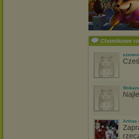
Chomikowe r
czerwo
Cześ
Shikaz
Najl
Arthas
Zapr
rzec