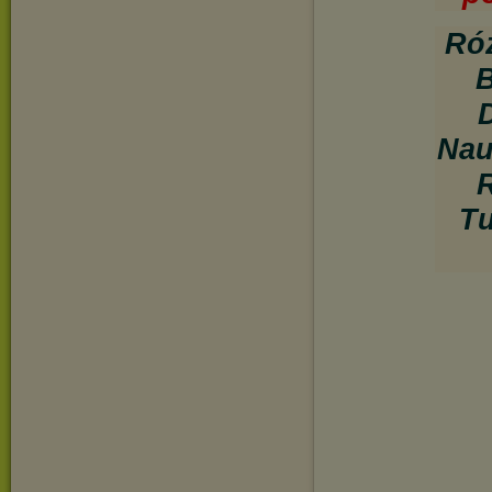
Róż
B
Nau
R
Tu