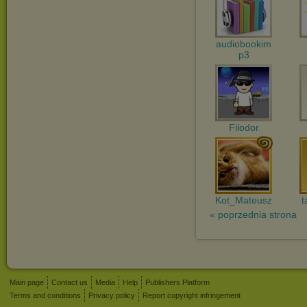
audiobookim
p3
Filodor
Kot_Mateusz
t
« poprzednia strona
Main page
Contact us
Media
Help
Publishers Platform
Terms and conditions
Privacy policy
Report copyright infringement