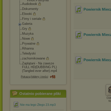
Virion.Pustyni
a
Audiobook
Dokumenty
Powiernik Miecz
Ebooki
Fimy i seriale
Galeria
Gry
Muzyka
Powiernik Miecz
Nowe
Prywatne
Rihanna
Teledyski
zachomikowane
Powiernik Miecz
Zaplątani - Na zawsze
FULL HD(DUBBING PL)
(Tangled ever after).mp4
Pokazuj foldery i treści
Ostatnio pobierane pliki
Odt
fo
Nie ma tego Złego 23.mp3