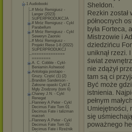
Sheldon.
1 Audiobooki
# Mróz Remigiusz -
Rezkin został
Langer (2023)
SUPERPRODUKCJA
północnych os
# Mróz Remigiusz - Cykl
Parabellum
była Forteca, 
# Mróz Remigiusz - Cykl
Mistrzowie i A
Seweryn Zaorski
# Mróz Remigiusz -
dziedzińcu For
Projekt Riese 1-8 (2022)
SUPERPRODUKCJ
uniknął rzezi.
==============
========
świat zewnętrz
A. C. Cobble - Cykl-
Beniamin Ashwood
nie zdążył prz
Antologia postapo -
tam są ci przy
Gruzy. Część (1) (2)
Brandon Sanderson -
Być może gdzi
Żałosne opaski Cykl Z
Mgły Zrodzony (tom 6)
istnienia. Naj
Chaney J.N. - Cykl
Renegat
pełnym małych 
Flannery A.Peter - Cykl
Decimus Fate Tom 01
Umiejętności, 
Decimus Fate i talizman
się uśmiechają 
marzeń
Flannery A.Peter - Cykl
poważnego he
Decimus Fate Tom 02
Decimus Fate i Rzeźnik