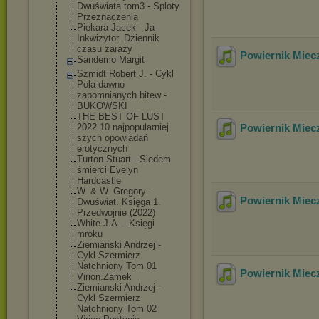
Dwuświata tom3 - Sploty
Przeznaczenia
Piekara Jacek - Ja
Inkwizytor. Dziennik
czasu zarazy
Powiernik Miecz
Sandemo Margit
Szmidt Robert J. - Cykl
Pola dawno
zapomnianych bitew -
BUKOWSKI
THE BEST OF LUST
2022 10 najpopularniej
Powiernik Miecz
szych opowiadań
erotycznych
Turton Stuart - Siedem
śmierci Evelyn
Hardcastle
W. & W. Gregory -
Powiernik Miecz
Dwuświat. Księga 1.
Przedwojnie (2022)
White J.A. - Księgi
mroku
Ziemianski Andrzej -
Cykl Szermierz
Natchniony Tom 01
Powiernik Miecz
Virion.Zamek
Ziemianski Andrzej -
Cykl Szermierz
Natchniony Tom 02