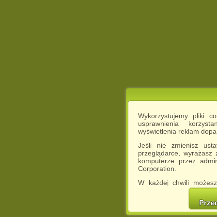
Wykorzystujemy pliki c
usprawnienia korzyst
wyświetlenia reklam dop
Jeśli nie zmienisz ust
przeglądarce, wyrażasz
komputerze przez admin
Corporation.
W każdej chwili możesz
cookies w swojej przeglą
w naszej Pol
Prze
http://chomikuj.pl/Polity