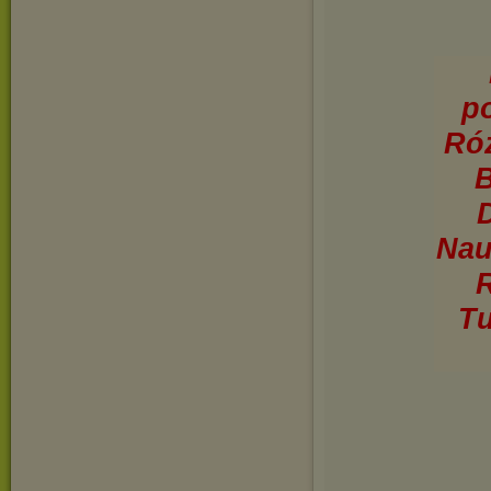
p
Róż
B
Nau
R
Tu