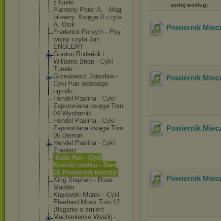
z Guile
sortuj według:
Flannery Peter A. - Mag
bitewny. Księga II czyta
A. Osik
Powiernik Miecz
Frederick Forsyth - Psy
wojny czyta Jan
ENGLERT
Gordon Roderick i
Williams Brian - Cykl
Tunele
Grzedowicz Jarosław -
Powiernik Miecz
Cyki Pan lodowego
ogrodu
Hendel Paulina - Cykl
Zapomniana księga Tom
04 Wysłannik
Hendel Paulina - Cykl
Powiernik Miecz
Zapomniana księga Tom
05 Demon
Hendel Paulina - Cykl
Żniwiarz
Kade Kel - Cykl
Kroniki mroku - Tom
01 Powiernik mieczy
Powiernik Miecz
King Stephen - Rose
Madder
Krajewski Marek - Cykl
Eberhard Mock Tom 12
Błaganie o śmierć
Machanienko Wasilij -