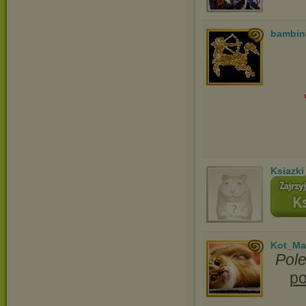
bambin
Ksiazki
Kot_Ma
Pol
po