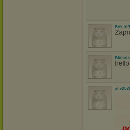
KevinP
Zapr
Klimiu
hell
alle202
p