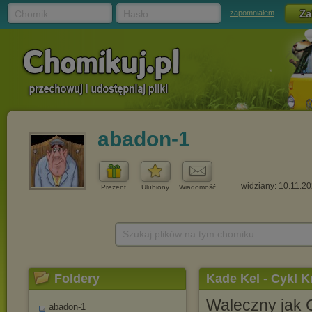
Chomik
Hasło
zapomniałem
abadon-1
widziany: 10.11.2
Prezent
Ulubiony
Wiadomość
Szukaj plików na tym chomiku
Foldery
Kade Kel - Cykl K
Waleczny jak 
abadon-1