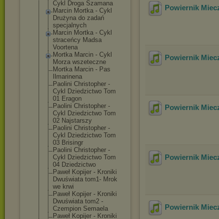
Cykl Droga Szamana
Powiernik Miecz
Marcin Mortka - Cykl
Drużyna do zadań
specjalnych
Marcin Mortka - Cykl
straceńcy Madsa
Voortena
Mortka Marcin - Cykl
Powiernik Miecz
Morza wszeteczne
Mortka Marcin - Pas
Ilmarinena
Paolini Christopher -
Cykl Dziedzictwo Tom
01 Eragon
Paolini Christopher -
Powiernik Miecz
Cykl Dziedzictwo Tom
02 Najstarszy
Paolini Christopher -
Cykl Dziedzictwo Tom
03 Brisingr
Paolini Christopher -
Powiernik Miecz
Cykl Dziedzictwo Tom
04 Dziedzictwo
Paweł Kopijer - Kroniki
Dwuświata tom1- Mrok
we krwi
Paweł Kopijer - Kroniki
Dwuświata tom2 -
Powiernik Miecz
Czempion Semaela
Paweł Kopijer - Kroniki