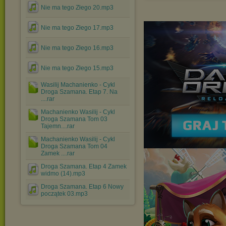
Nie ma tego Złego 20.mp3
Nie ma tego Złego 17.mp3
Nie ma tego Złego 16.mp3
Nie ma tego Złego 15.mp3
Wasilij Machanienko - Cykl
Droga Szamana. Etap 7. Na
....rar
Machanienko Wasilij - Cykl
Droga Szamana Tom 03
Tajemn....rar
Machanienko Wasilij - Cykl
Droga Szamana Tom 04
Zamek ....rar
Droga Szamana. Etap 4 Zamek
widmo (14).mp3
Droga Szamana. Etap 6 Nowy
początek 03.mp3