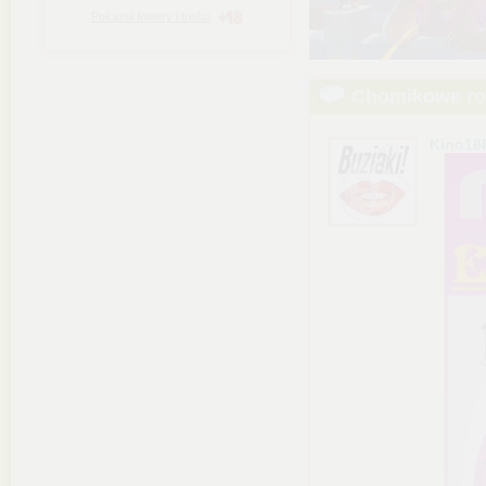
Pokazuj foldery i treści
Chomikowe r
Kino18