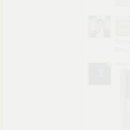
consta
film
film
MASSIV