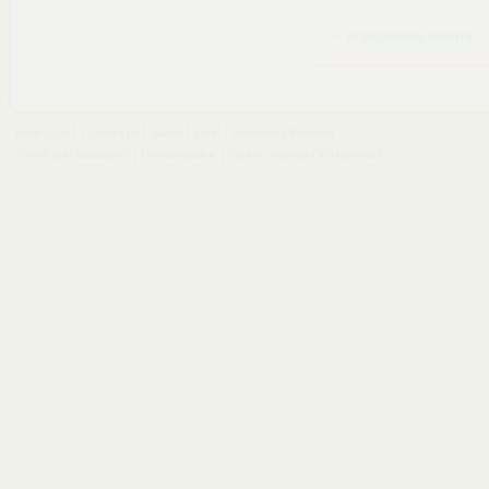
« poprzednia strona
Main page
Contact us
Media
Help
Publishers Platform
Terms and conditions
Privacy policy
Report copyright infringement