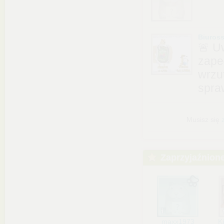
Biuros
🚨 Uw
zape
wrzu
spra
Musisz się
Zaprzyjaźnion
maxx1973
K