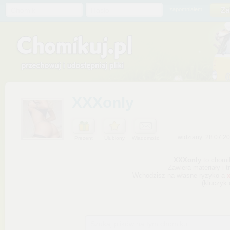
Chomik
Hasło
zapomniałem
XXXonly
widziany: 28.07.2
Prezent
Ulubiony
Wiadomość
Szukaj plików na tym chomiku