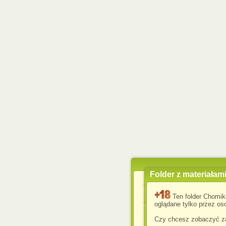
Folder z materiałam
Wykorzystujemy pliki c
usprawnienia korzyst
Ten folder Chomik
wyświetlenia reklam dop
oglądane tylko przez oso
Jeśli nie zmienisz ust
Czy chcesz zobaczyć za
przeglądarce, wyrażasz