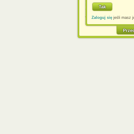
komputerze przez admin
Corporation.
Zaloguj się
jeśli masz j
W każdej chwili możesz
cookies w swojej przeglą
w naszej Pol
Prze
http://chomikuj.pl/Polity
Jednocześnie informuje
może spowodować ogr
Chomikuj.pl.
W przypadku braku twojej
prosimy o opuszczenie se
Wykorzystanie plików c
(dostosowanie reklam do
działań marketingowych).
Wyrażenie sprzeciwu spo
będzie dopasowana do Tw
wyświetlona przypadkowo
Istnieje możliwość zmian
sposób uniemożliwiając
urządzeniu końcowym. M
dokonując odpowiednich
internetowej.