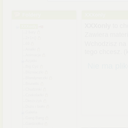
Foldery
XXXonly
XXXonly
to ch
XXXonly
2 baty
Zawiera materia
2+1+()
Wchodzisz na 
69
Analki
tego chcesz. (
Animacje
Azjatki
Nie ma pli
Big Cyc
Blizniaczki
Blondyneczki
Brunetki
Chudzinki
Czekoladki
Deszczyk
Dużo i biało
Galeria
Gang Bang
Gardziołko