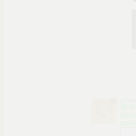
.
.
jarkom
🚀 
potę
pobi