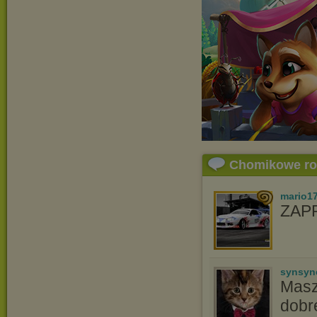
Chomikowe r
mario1
ZAP
synsyn
Masz
dobre