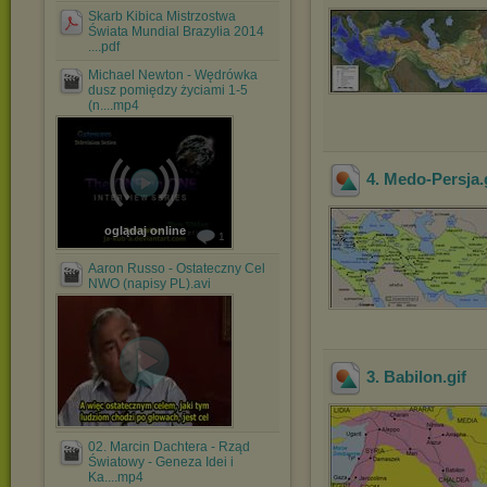
Skarb Kibica Mistrzostwa
Świata Mundial Brazylia 2014
....pdf
Michael Newton - Wędrówka
dusz pomiędzy życiami 1-5
(n....mp4
4. Medo-Persja
.
oglądaj online
1
Aaron Russo - Ostateczny Cel
NWO (napisy PL).avi
3. Babilon
.gif
02. Marcin Dachtera - Rząd
Światowy - Geneza Idei i
Ka....mp4