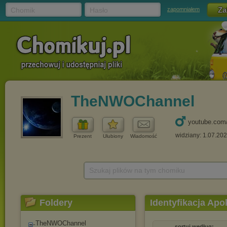
Chomik
Hasło
zapomniałem
TheNWOChannel
youtube.com
widziany: 1.07.20
Prezent
Ulubiony
Wiadomość
Szukaj plików na tym chomiku
Foldery
Identyfikacja Apok
TheNWOChannel
sortuj według: