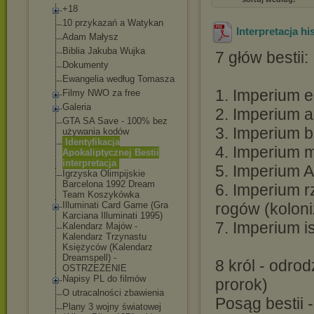
+18
10 przykazań a Watykan
Interpretacja h
Adam Małysz
Biblia Jakuba Wujka
7 głów bestii:
Dokumenty
Ewangelia według Tomasza
1. Imperium e
Filmy NWO za free
Galeria
2. Imperium a
GTA SA Save - 100% bez
3. Imperium b
używania kodów
Identyfikacja
4. Imperium 
Apokaliptycznej Bestii
interpretacja
5. Imperium 
Igrzyska Olimpijskie
Barcelona 1992 Dream
6. Imperium r
Team Koszykówka
Illuminati Card Game (Gra
rogów (koloni
Karciana Illuminati 1995)
7. Imperium i
Kalendarz Majów -
Kalendarz Trzynastu
Księżyców (Kalendarz
Dreamspell) -
8 król - odrod
OSTRZEŻENIE
Napisy PL do filmów
prorok)
O utracalności zbawienia
Posąg bestii 
Plany 3 wojny światowej