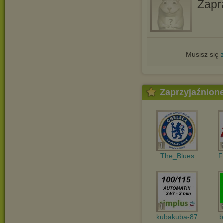
Zapr
Musisz się
Zaprzyjaźnion
The_Blues
F
kubakuba-87
b