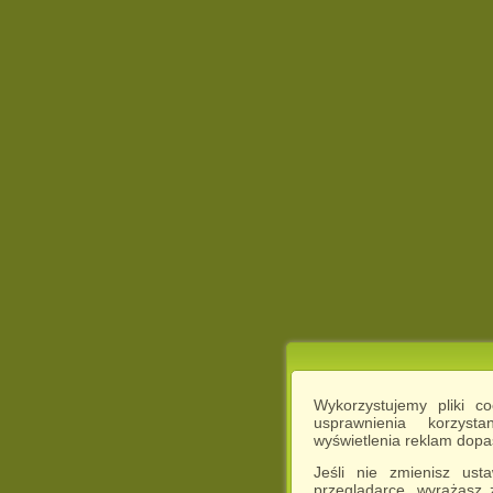
Wykorzystujemy pliki c
usprawnienia korzyst
wyświetlenia reklam dop
Jeśli nie zmienisz ust
przeglądarce, wyrażasz