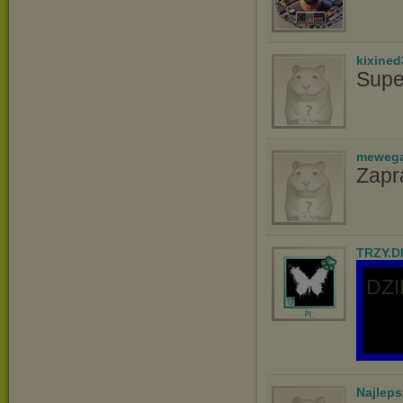
kixined
Supe
meweg
Zapr
TRZY.D
DZ
Najlep