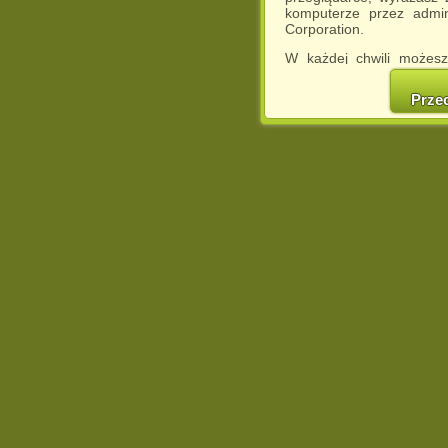
komputerze przez admin
Corporation.
W każdej chwili możesz
cookies w swojej przeglą
w naszej Pol
Prze
http://chomikuj.pl/Polity
Jednocześnie informuje
może spowodować ogr
Chomikuj.pl.
W przypadku braku twojej
prosimy o opuszczenie se
Wykorzystanie plików c
(dostosowanie reklam do
działań marketingowych).
Wyrażenie sprzeciwu spo
będzie dopasowana do Tw
wyświetlona przypadkowo
Istnieje możliwość zmian
sposób uniemożliwiając
urządzeniu końcowym. M
dokonując odpowiednich
internetowej.