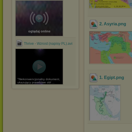
2. Asyria
.png
oglądaj online
Thrive - Wzrost (napisy PL).avi
1. Egipt
.png
"Niekonwencjonalny dokument,
ukazujący prawdziwe obl ...