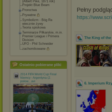
(Albert Pike, 1871 rok)
Projekt Blue Beam
Pełny podglą
Proroctwa
Prywatne
https://www.sc
Symbolizm - Bóg Ra
wiecznie żywy
Teoria spiskowa
Terminarze Piłkarskie, m.in.
Premier League i Primera
The King of the
Division
UFO - Phil Schneider
zachomikowane
Ostatnio pobierane pliki
2014 FIFA World Cup Finał
Niemcy - Argentyna (2.
połow....avi
6. Imperium Rz