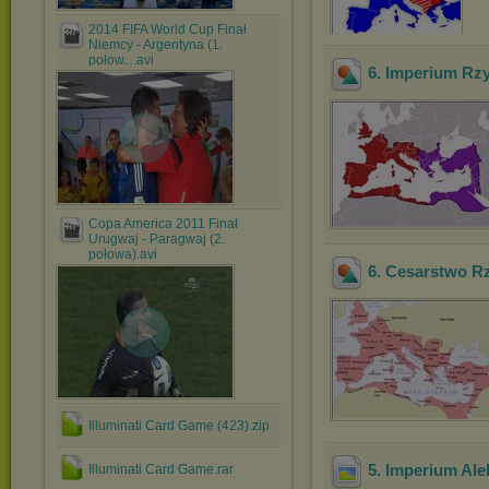
2014 FIFA World Cup Finał
Niemcy - Argentyna (1.
połow....avi
6. Imperium Rzy
Copa America 2011 Finał
Urugwaj - Paragwaj (2.
połowa).avi
6. Cesarstwo R
Illuminati Card Game (423).zip
5. Imperium Ale
Illuminati Card Game.rar