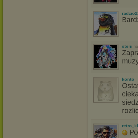
radzio
Bard
sterii
na
Zapr
muzyk
konto_
Ostat
ciek
sied
rozl
retro_k
Po