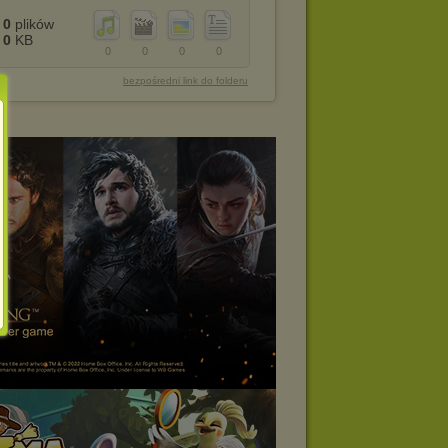
0
plików
0
KB
0
0
0
0
bezpośredni link do folderu