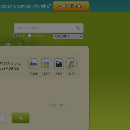
eszcze własnego chomika?
Załóż konto
Nazwa pliku
pliki
chomiki
59283
plików
5374,08
GB
13165
21879
8483
3164
Ukryj opis