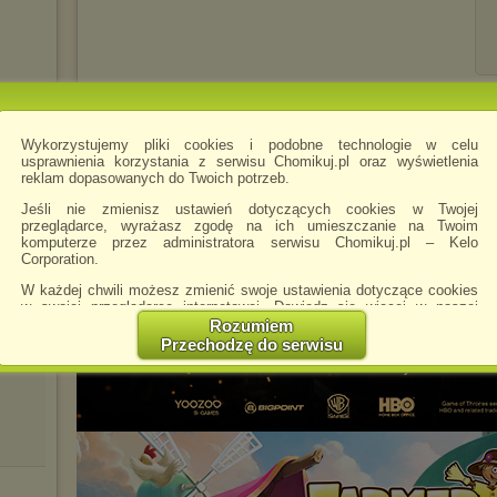
Wykorzystujemy pliki cookies i podobne technologie w celu
usprawnienia korzystania z serwisu Chomikuj.pl oraz wyświetlenia
reklam dopasowanych do Twoich potrzeb.
Jeśli nie zmienisz ustawień dotyczących cookies w Twojej
przeglądarce, wyrażasz zgodę na ich umieszczanie na Twoim
komputerze przez administratora serwisu Chomikuj.pl – Kelo
Corporation.
W każdej chwili możesz zmienić swoje ustawienia dotyczące cookies
w swojej przeglądarce internetowej. Dowiedz się więcej w naszej
avi
Polityce Prywatności -
http://chomikuj.pl/PolitykaPrywatnosci.aspx
.
Rozumiem
Przechodzę do serwisu
Jednocześnie informujemy że zmiana ustawień przeglądarki może
spowodować ograniczenie korzystania ze strony Chomikuj.pl.
W przypadku braku twojej zgody na akceptację cookies niestety
prosimy o opuszczenie serwisu chomikuj.pl.
Wykorzystanie plików cookies
przez
Zaufanych Partnerów
(dostosowanie reklam do Twoich potrzeb, analiza skuteczności działań
marketingowych).