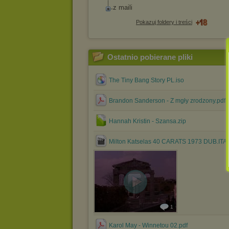
z maili
Pokazuj foldery i treści
Ostatnio pobierane pliki
The Tiny Bang Story PL.iso
Brandon Sanderson - Z mgły zrodzony.pdf
Hannah Kristin - Szansa.zip
Milton Katselas 40 CARATS 1973 DUB.ITA.
1
Karol May - Winnetou 02.pdf