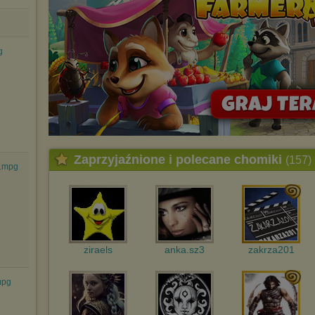
Wyrażenie sprzeciwu spowoduje, że wyświetlana Ci reklama nie
będzie dopasowana do Twoich preferencji, a będzie to reklama
wyświetlona przypadkowo.
Istnieje możliwość zmiany ustawień przeglądarki internetowej w
g
sposób uniemożliwiający przechowywanie plików cookies na
urządzeniu końcowym. Można również usunąć pliki cookies,
dokonując odpowiednich zmian w ustawieniach przeglądarki
internetowej.
Pełną informację na ten temat znajdziesz pod adresem
http://chomikuj.pl/PolitykaPrywatnosci.aspx
.
Zaprzyjaźnione i polecane chomiki
(157)
ey.mpg
ziraels
anka.sz3
zakrza201
mpg