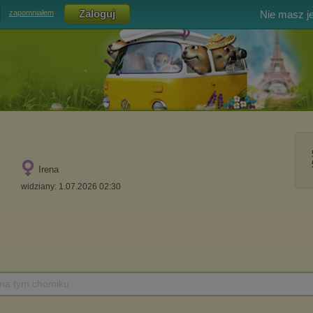
Nie masz j
zapomniałem
Irena
widziany: 1.07.2026 02:30
 na tym chomiku