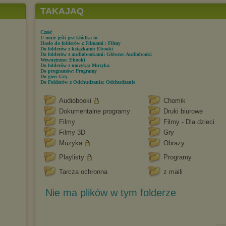
TAKAJAQ
Cześć
U mnie jeśli jest kłódka to
Hasło do folderów z Filmami : Filmy
Do folderów z książkami: Ebooki
Do folderów z audiobookami: Główne: Audiobooki
Wewnętrzne: Ebooki
Do folderów z muzyką: Muzyka
Do programów: Programy
Do gier: Gry
Do Folderów z Odchudzania: Odchudzanie
Audiobooki
Chomik
Dokumentalne programy
Druki biurowe
Filmy
Filmy - Dla dzieci
Filmy 3D
Gry
Muzyka
Obrazy
Playlisty
Programy
Tarcza ochronna
z maili
Nie ma plików w tym folderze